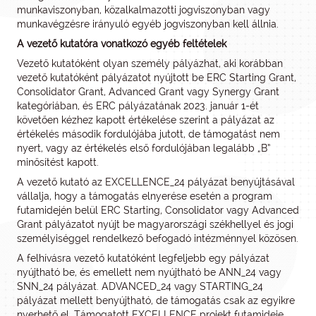
munkaviszonyban, közalkalmazotti jogviszonyban vagy
munkavégzésre irányuló egyéb jogviszonyban kell állnia.
A vezető kutatóra vonatkozó egyéb feltételek
Vezető kutatóként olyan személy pályázhat, aki korábban
vezető kutatóként pályázatot nyújtott be ERC Starting Grant,
Consolidator Grant, Advanced Grant vagy Synergy Grant
kategóriában, és ERC pályázatának 2023. január 1-ét
követően kézhez kapott értékelése szerint a pályázat az
értékelés második fordulójába jutott, de támogatást nem
nyert, vagy az értékelés első fordulójában legalább „B”
minősítést kapott.
A vezető kutató az EXCELLENCE_24 pályázat benyújtásával
vállalja, hogy a támogatás elnyerése esetén a program
futamidején belül ERC Starting, Consolidator vagy Advanced
Grant pályázatot nyújt be magyarországi székhellyel és jogi
személyiséggel rendelkező befogadó intézménnyel közösen.
A felhívásra vezető kutatóként legfeljebb egy pályázat
nyújtható be, és emellett nem nyújtható be ANN_24 vagy
SNN_24 pályázat. ADVANCED_24 vagy STARTING_24
pályázat mellett benyújtható, de támogatás csak az egyikre
nyerhető el. Támogatott EXCELLENCE projekt futamideje