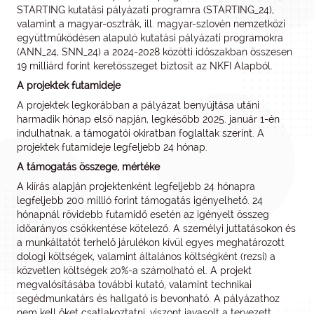
STARTING kutatási pályázati programra (STARTING_24),
valamint a magyar-osztrák, ill. magyar-szlovén nemzetközi
együttműködésen alapuló kutatási pályázati programokra
(ANN_24, SNN_24) a 2024-2028 közötti időszakban összesen
19 milliárd forint keretösszeget biztosít az NKFI Alapból.
A projektek futamideje
A projektek legkorábban a pályázat benyújtása utáni
harmadik hónap első napján, legkésőbb 2025. január 1-én
indulhatnak, a támogatói okiratban foglaltak szerint. A
projektek futamideje legfeljebb 24 hónap.
A támogatás összege, mértéke
A kiírás alapján projektenként legfeljebb 24 hónapra
legfeljebb 200 millió forint támogatás igényelhető. 24
hónapnál rövidebb futamidő esetén az igényelt összeg
időarányos csökkentése kötelező. A személyi juttatásokon és
a munkáltatót terhelő járulékon kívül egyes meghatározott
dologi költségek, valamint általános költségként (rezsi) a
közvetlen költségek 20%-a számolható el. A projekt
megvalósításába további kutató, valamint technikai
segédmunkatárs és hallgató is bevonható. A pályázathoz
nem kell őket csatlakoztatni, viszont javasolt a tervezett