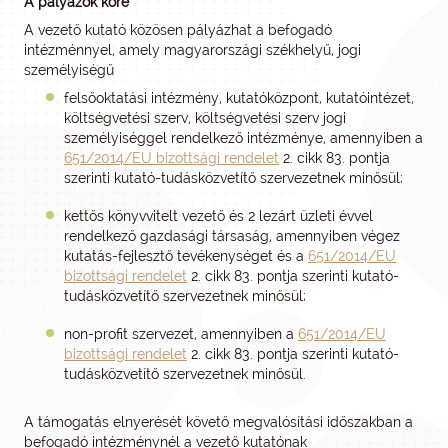
A pályázók köre
A vezető kutató közösen pályázhat a befogadó
intézménnyel, amely magyarországi székhelyű, jogi
személyiségű
felsőoktatási intézmény, kutatóközpont, kutatóintézet,
költségvetési szerv, költségvetési szerv jogi
személyiséggel rendelkező intézménye, amennyiben a
651/2014/EU bizottsági rendelet
2. cikk 83. pontja
szerinti kutató-tudásközvetítő szervezetnek minősül;
kettős könyvvitelt vezető és 2 lezárt üzleti évvel
rendelkező gazdasági társaság, amennyiben végez
kutatás-fejlesztő tevékenységet és a
651/2014/EU
bizottsági rendelet
2. cikk 83. pontja szerinti kutató-
tudásközvetítő szervezetnek minősül;
non-profit szervezet, amennyiben a
651/2014/EU
bizottsági rendelet
2. cikk 83. pontja szerinti kutató-
tudásközvetítő szervezetnek minősül.
A támogatás elnyerését követő megvalósítási időszakban a
befogadó intézménynél a vezető kutatónak