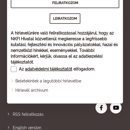
A hírlevelünkre való feliratkozással hozzájárul, hogy az
NKFI Hivatal közvetlenül megkeresse a legfrissebb
kutatási, fejlesztési és innovációs pályázatokkal, hazai és
nemzetközi hírekkel, eseményekkel. További
információkért, kérjük, olvassa el az
adatkezelési
tájékoztatót
.
Az
adatvédelmi tájékoztatót
elfogadom.
Beletekintek a legutóbbi hírlevélbe
Oldaltérkép
Hírlevél archívum
Nagyobb betű
RSS feliratkozás
English version