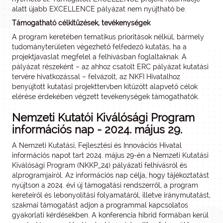
alatt újabb EXCELLENCE pályázat nem nyújtható be.
Támogatható célkitűzések, tevékenységek
A program keretében tematikus prioritások nélkül, bármely
tudományterületen végezhető felfedező kutatás, ha a
projektjavaslat megfelel a felhívásban foglaltaknak. A
pályázat részeként – az ahhoz csatolt ERC pályázat kutatási
tervére hivatkozással – felvázolt, az NKFI Hivatalhoz
benyújtott kutatási projekttervben kitűzött alapvető célok
elérése érdekében végzett tevékenységek támogathatók.
Nemzeti Kutatói Kiválósági Program
információs nap - 2024. május 29.
A Nemzeti Kutatási, Fejlesztési és Innovációs Hivatal
információs napot tart 2024. május 29-én a Nemzeti Kutatási
Kiválósági Program (NKKP_24) pályázati felhívásról és
alprogramjairól. Az információs nap célja, hogy tájékoztatást
nyújtson a 2024. évi új támogatási rendszerről, a program
kereteiről és lebonyolítási folyamatáról, illetve iránymutatást,
szakmai támogatást adjon a programmal kapcsolatos
gyakorlati kérdésekben. A konferencia hibrid formában kerül