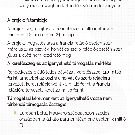
vagy más országban tartandó nívós rendezvényen).
A projekt futamideje
A projekt végrehajtására rendelkezésre álló időtartam
minimum 12 - maximum 24 hónap
A projekt megvalósítása a francia reláció esetén 2024.
március 1., az osztrák, horvát és szerb relációk esetén 2024.
július 1. előtt nem kezdhető meg.
A keretösszeg és az igényelhető támogatás mértéke
Rendelkezésre álló teljes pályázati keretösszeg:
110 millió
forint,
amelyből az
osztrák, horvát és szerb relációra
tervezett keret relációnként 30 millió forint, a
francia
relációra
tervezett keret 20 millió forint.
Támogatási kérelmenként
az igényelhető
vissza nem
térítendő
támogatás összege:
Európán belül, Magyarországgal szomszédos
országban található partnerintézmény esetén: 3 millió
Ft,