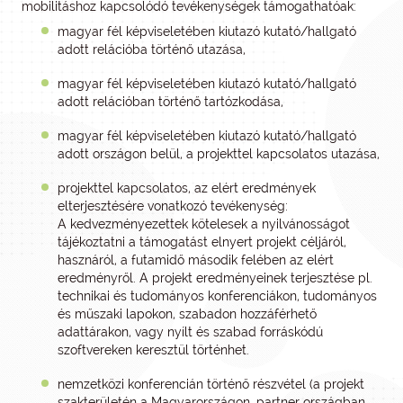
mobilitáshoz kapcsolódó tevékenységek támogathatóak:
magyar fél képviseletében kiutazó kutató/hallgató
adott relációba történő utazása,
magyar fél képviseletében kiutazó kutató/hallgató
adott relációban történő tartózkodása,
magyar fél képviseletében kiutazó kutató/hallgató
adott országon belül, a projekttel kapcsolatos utazása,
projekttel kapcsolatos, az elért eredmények
elterjesztésére vonatkozó tevékenység:
A kedvezményezettek kötelesek a nyilvánosságot
tájékoztatni a támogatást elnyert projekt céljáról,
hasznáról, a futamidő második felében az elért
eredményről. A projekt eredményeinek terjesztése pl.
technikai és tudományos konferenciákon, tudományos
és műszaki lapokon, szabadon hozzáférhető
adattárakon, vagy nyílt és szabad forráskódú
szoftvereken keresztül történhet.
nemzetközi konferencián történő részvétel (a projekt
szakterületén a Magyarországon, partner országban