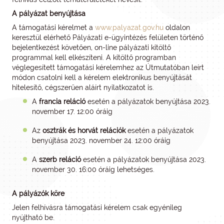
A pályázat benyújtása
A támogatási kérelmet a
www.palyazat.gov.hu
oldalon
keresztül elérhető Pályázati e-ügyintézés felületen történő
bejelentkezést követően, on-line pályázati kitöltő
programmal kell elkészíteni. A kitöltő programban
véglegesített támogatási kérelemhez az Útmutatóban leírt
módon csatolni kell a kérelem elektronikus benyújtását
hitelesítő, cégszerűen aláírt nyilatkozatot is.
A
francia reláció
esetén a pályázatok benyújtása 2023.
november 17. 12:00 óráig
Az
osztrák és horvát relációk
esetén a pályázatok
benyújtása 2023. november 24. 12:00 óráig
A
szerb reláció
esetén a pályázatok benyújtása 2023.
november 30. 16:00 óráig lehetséges.
A pályázók köre
Jelen felhívásra támogatási kérelem csak egyénileg
nyújtható be.