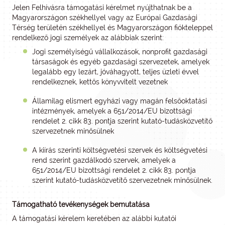
Jelen Felhívásra támogatási kérelmet nyújthatnak be a
Magyarországon székhellyel vagy az Európai Gazdasági
Térség területén székhellyel és Magyarországon fiókteleppel
rendelkező jogi személyek az alábbiak szerint:
Jogi személyiségű vállalkozások, nonprofit gazdasági
társaságok és egyéb gazdasági szervezetek, amelyek
legalább egy lezárt, jóváhagyott, teljes üzleti évvel
rendelkeznek, kettős könyvvitelt vezetnek
Államilag elismert egyházi vagy magán felsőoktatási
intézmények, amelyek a 651/2014/EU bizottsági
rendelet 2. cikk 83. pontja szerint kutató-tudásközvetítő
szervezetnek minősülnek
A kiírás szerinti költségvetési szervek és költségvetési
rend szerint gazdálkodó szervek, amelyek a
651/2014/EU bizottsági rendelet 2. cikk 83. pontja
szerint kutató-tudásközvetítő szervezetnek minősülnek.
Támogatható tevékenységek bemutatása
A támogatási kérelem keretében az alábbi kutatói