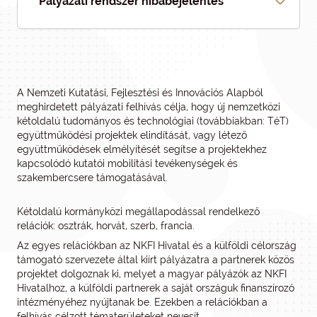
Pályázati rendszer hibabejelentés
A Nemzeti Kutatási, Fejlesztési és Innovációs Alapból
meghirdetett pályázati felhívás célja, hogy új nemzetközi
kétoldalú tudományos és technológiai (továbbiakban: TéT)
együttműködési projektek elindítását, vagy létező
együttműködések elmélyítését segítse a projektekhez
kapcsolódó kutatói mobilitási tevékenységek és
szakembercsere támogatásával.
Kétoldalú kormányközi megállapodással rendelkező
relációk: osztrák, horvát, szerb, francia.
Az egyes relációkban az NKFI Hivatal és a külföldi célország
támogató szervezete által kiírt pályázatra a partnerek közös
projektet dolgoznak ki, melyet a magyar pályázók az NKFI
Hivatalhoz, a külföldi partnerek a saját országuk finanszírozó
intézményéhez nyújtanak be. Ezekben a relációkban a
felhívás célzott tématerületeket nevesít.