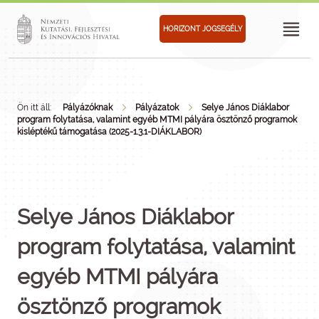
HORIZONT JOGSEGÉLY
Ön itt áll:
Pályázóknak
Pályázatok
Selye János Diáklabor
program folytatása, valamint egyéb MTMI pályára ösztönző programok
kisléptékű támogatása (2025-1.3.1-DIÁKLABOR)
Selye János Diáklabor
program folytatása, valamint
egyéb MTMI pályára
ösztönző programok