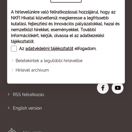
A hírlevelünkre való feliratkozással hozzájárul, hogy az
NKFI Hivatal közvetlenül megkeresse a legfrissebb
kutatási, fejlesztési és innovációs pályázatokkal, hazai és
nemzetközi hírekkel, eseményekkel. További
információkért, kérjük, olvassa el az
adatkezelési
tájékoztatót
.
Az
adatvédelmi tájékoztatót
elfogadom.
Beletekintek a legutóbbi hírlevélbe
Oldaltérkép
Hírlevél archívum
Nagyobb betű
RSS feliratkozás
English version