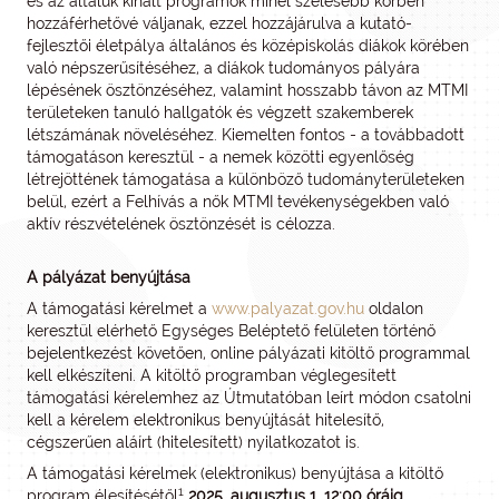
és az általuk kínált programok minél szélesebb körben
hozzáférhetővé váljanak, ezzel hozzájárulva a kutató-
fejlesztői életpálya általános és középiskolás diákok körében
való népszerűsítéséhez, a diákok tudományos pályára
lépésének ösztönzéséhez, valamint hosszabb távon az MTMI
területeken tanuló hallgatók és végzett szakemberek
létszámának növeléséhez. Kiemelten fontos - a továbbadott
támogatáson keresztül - a nemek közötti egyenlőség
létrejöttének támogatása a különböző tudományterületeken
belül, ezért a Felhívás a nők MTMI tevékenységekben való
aktív részvételének ösztönzését is célozza.
A pályázat benyújtása
A támogatási kérelmet a
www.palyazat.gov.hu
oldalon
keresztül elérhető Egységes Beléptető felületen történő
bejelentkezést követően, online pályázati kitöltő programmal
kell elkészíteni. A kitöltő programban véglegesített
támogatási kérelemhez az Útmutatóban leírt módon csatolni
kell a kérelem elektronikus benyújtását hitelesítő,
cégszerűen aláírt (hitelesített) nyilatkozatot is.
A támogatási kérelmek (elektronikus) benyújtása a kitöltő
1
program élesítésétől
2025. augusztus 1. 12:00 óráig