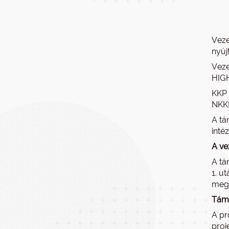
Veze
nyúj
Veze
HIGH
KKP 
NKKP
A tá
inté
A ve
A tá
1. u
megs
Támo
A pr
proj