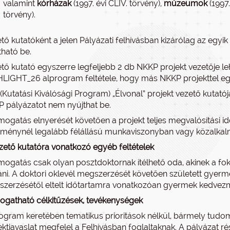
valamint
kórházak
(1997. évi CLIV. törvény),
múzeumok
(1997.
törvény).
tő kutatóként a jelen Pályázati felhívásban kizárólag az egy
tható be.
tő kutató egyszerre legfeljebb 2 db NKKP projekt vezetője 
LIGHT_26 alprogram feltétele, hogy más NKKP projekttel eg
(Kutatási Kiválósági Program) „Élvonal” projekt vezető kutat
 pályázatot nem nyújthat be.
mogatás elnyerését követően a projekt teljes megvalósítási
zménynél legalább félállású munkaviszonyban vagy közalkalma
zető kutatóra vonatkozó egyéb feltételek
mogatás csak olyan posztdoktornak ítélhető oda, akinek a fo
táni. A doktori oklevél megszerzését követően született gyer
zerzésétől eltelt időtartamra vonatkozóan gyermek kedvezm
gatható célkitűzések, tevékenységek
ogram keretében tematikus prioritások nélkül, bármely tudom
ektjavaslat megfelel a Felhívásban foglaltaknak. A pályázat ré