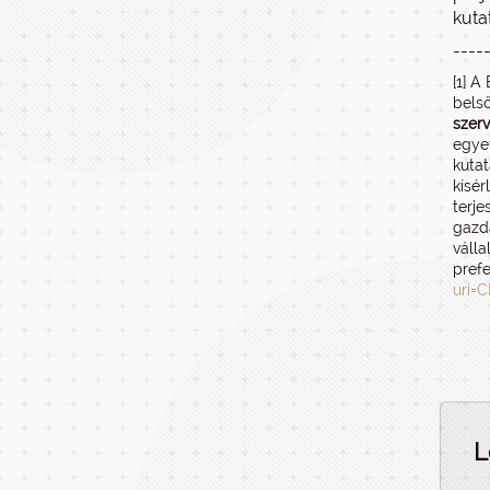
kuta
----
[1] 
belső
szer
egyet
kutat
kísér
terje
gazda
válla
prefe
uri=
L