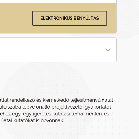
ELEKTRONIKUS BENYÚJTÁS
ttal rendelkező és kiemelkedő teljesítményű fiatal
akaszába lépve önálló projektvezetői gyakorlatot
éséhez egy-egy ígéretes kutatási téma mentén, és
atal kutatókat is bevonnak.