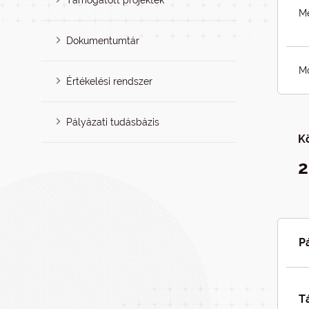
Támogatott projektek
Me
Dokumentumtár
Mó
Értékelési rendszer
Pályázati tudásbázis
K
2
P
T