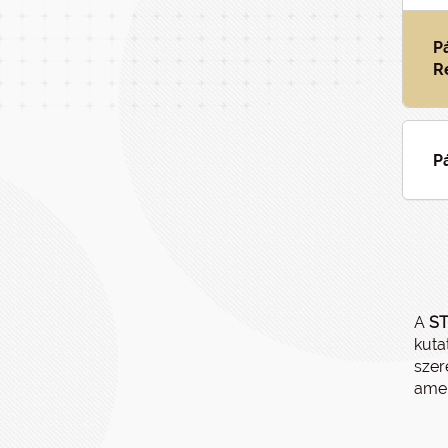
P
R
P
A
S
kuta
szer
amel