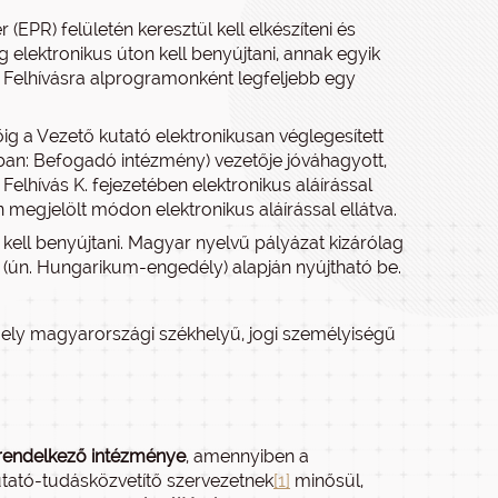
(EPR) felületén keresztül kell elkészíteni és
ag elektronikus úton kell benyújtani, annak egyik
A Felhívásra alprogramonként legfeljebb egy
őig a Vezető kutató elektronikusan véglegesített
kban: Befogadó intézmény) vezetője jóváhagyott,
elhívás K. fejezetében elektronikus aláírással
gjelölt módon elektronikus aláírással ellátva.
kell benyújtani. Magyar nyelvű pályázat kizárólag
 (ún. Hungarikum-engedély) alapján nyújtható be.
ely magyarországi székhelyű, jogi személyiségű
l rendelkező intézménye
, amennyiben a
kutató-tudásközvetítő szervezetnek
[1]
minősül,