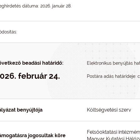
ghirdetés dátuma: 2026. január 28.
dosítás:
övetkező beadási határidő:
Elektronikus benyújtás hat
026. február 24.
Postára adás határideje: 
ályázat benyújtója
Költségvetési szerv
Felsőoktatási intézmé
ámogatásra jogosultak köre
Magyar Kutatási Hálóz