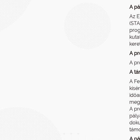
A pá
Az E
(STA
prog
kuta
kere
A pr
A pr
A tá
A Fe
kísé
időa
megh
A pr
pály
doku
támo
A pá