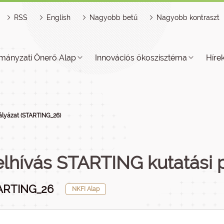
RSS
English
Nagyobb betű
Nagyobb kontraszt
mányzati Önerő Alap
Innovációs ökoszisztéma
Híre
ályázat (STARTING_26)
elhívás STARTING kutatási 
ARTING_26
NKFI Alap