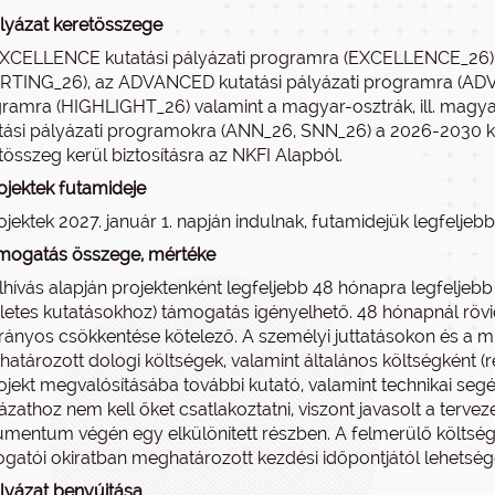
lyázat keretösszege
XCELLENCE kutatási pályázati programra (EXCELLENCE_26),
RTING_26), az ADVANCED kutatási pályázati programra (ADV
ramra (HIGHLIGHT_26) valamint a magyar-osztrák, ill. mag
tási pályázati programokra (ANN_26, SNN_26) a 2026-2030 köz
tösszeg kerül biztosításra az NKFI Alapból.
ojektek futamideje
ojektek 2027. január 1. napján indulnak, futamidejük legfeljeb
mogatás összege, mértéke
lhívás alapján projektenként legfeljebb 48 hónapra legfeljebb 
rletes kutatásokhoz) támogatás igényelhető. 48 hónapnál röv
rányos csökkentése kötelező. A személyi juttatásokon és a mu
atározott dologi költségek, valamint általános költségként (r
ojekt megvalósításába további kutató, valamint technikai seg
ázathoz nem kell őket csatlakoztatni, viszont javasolt a terveze
mentum végén egy elkülönített részben. A felmerülő költsé
gatói okiratban meghatározott kezdési időpontjától lehetség
lyázat benyújtása