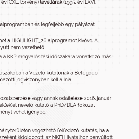
 évi CXL. törvény)
levéltárak
(1995. évi LXVI.
ik alprogramban és legfeljebb egy pályázat
lehet a HIGHLIGHT_26 alprogramot kivéve. A
yütt nem vezethető.
ója a KKP megvalósítási időszakára vonatkozó más
 időszakában a Vezető kutatónak a Befogadó
zotti jogviszonyban kell állnia
.
kozatszerzése vagy annak odaítélése 2016. január
mek(ek)et nevelő kutató a PhD/DLA fokozat
ényt vehet igénybe.
ányterületen végezhető felfedező kutatás, ha a
szeként kidolgozott, az NKFI Hivatalhoz benyújtott