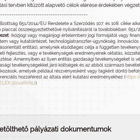
tási tervben kitűzött alapvető célok elérése érdekében végz
-----------------------------------------
A Bizottság 651/2014/EU Rendelete a Szerződés 107. és 108. cikke a
 piaccal összeegyeztethetővé nyilvánításáról (a továbbiakban: 651/
vezet
: (közjogi vagy magánjogi értelemben) jogi formájától vagy finans
em vagy kutatóintézet, technológiatranszfer-ügynökség, innovációs k
ásorientált entitás), amelynek elsődleges célja a független tevéken
leti fejlesztés, vagy e tevékenységek eredményeinek oktatás, közzété
sztése. Amennyiben az ilyen entitás gazdasági tevékenységeket is v
sági tevékenységekkel járó költségek és az abból származó bevétele
lkozások, amelyek például részvényesként vagy tagként döntő befoly
renciális hozzáférést az általa elért kutatási eredményekhez (
https:
CELEX:32014R0651
).
etölthető pályázati dokumentumok