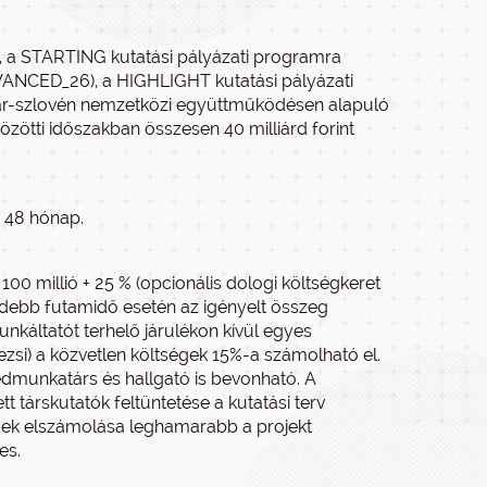
 a STARTING kutatási pályázati programra
ANCED_26), a HIGHLIGHT kutatási pályázati
yar-szlovén nemzetközi együttműködésen alapuló
ötti időszakban összesen 40 milliárd forint
b 48 hónap.
100 millió + 25 % (opcionális dologi költségkeret
idebb futamidő esetén az igényelt összeg
nkáltatót terhelő járulékon kívül egyes
ezsi) a közvetlen költségek 15%-a számolható el.
édmunkatárs és hallgató is bevonható. A
tt társkutatók feltüntetése a kutatási terv
gek elszámolása leghamarabb a projekt
es.