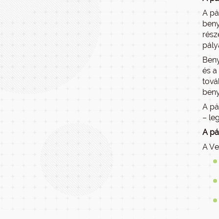
A pá
beny
rész
pály
Beny
és a
tová
beny
A pá
– le
A pá
A Ve