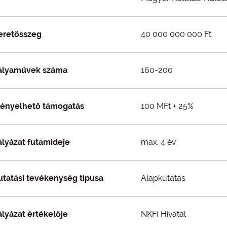
eretösszeg
40 000 000 000 Ft
ályaművek száma
160-200
gényelhető támogatás
100 MFt + 25%
ályázat futamideje
max. 4 év
utatási tevékenység típusa
Alapkutatás
ályázat értékelője
NKFI Hivatal