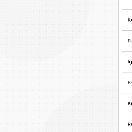
K
P
I
P
K
P