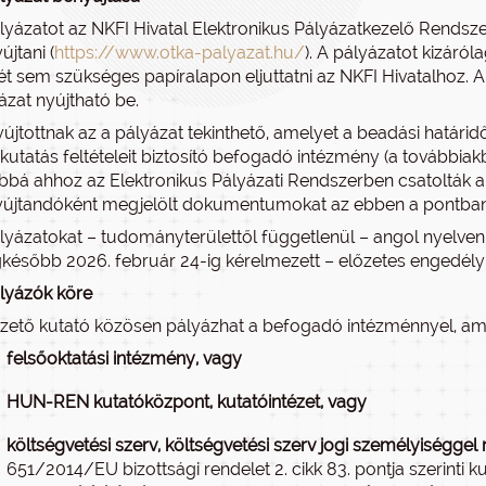
lyázatot az NKFI Hivatal Elektronikus Pályázatkezelő Rendszer 
újtani (
https://www.otka-palyazat.hu/
). A pályázatot kizáról
ét sem szükséges papíralapon eljuttatni az NKFI Hivatalhoz. 
ázat nyújtható be.
újtottnak az a pályázat tekinthető, amelyet a beadási határid
 kutatás feltételeit biztosító befogadó intézmény (a továbbia
bbá ahhoz az Elektronikus Pályázati Rendszerben csatolták a F
újtandóként megjelölt dokumentumokat az ebben a pontban me
lyázatokat – tudományterülettől függetlenül – angol nyelven 
gkésőbb 2026. február 24-ig kérelmezett – előzetes engedély
lyázók köre
zető kutató közösen pályázhat a befogadó intézménnyel, am
felsőoktatási intézmény, vagy
HUN-REN kutatóközpont, kutatóintézet, vagy
költségvetési szerv, költségvetési szerv jogi személyiségge
651/2014/EU bizottsági rendelet 2. cikk 83. pontja szerinti 