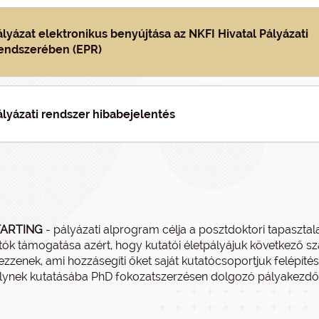
ályázat elektronikus benyújtása az NKFI Hivatal Pályázati
endszerében (EPR)
ályázati rendszer hibabejelentés
TARTING
- pályázati alprogram célja a posztdoktori tapasztala
tók támogatása azért, hogy kutatói életpályájuk következő sz
ezzenek, ami hozzásegíti őket saját kutatócsoportjuk felépít
ynek kutatásába PhD fokozatszerzésen dolgozó pályakezdő fi