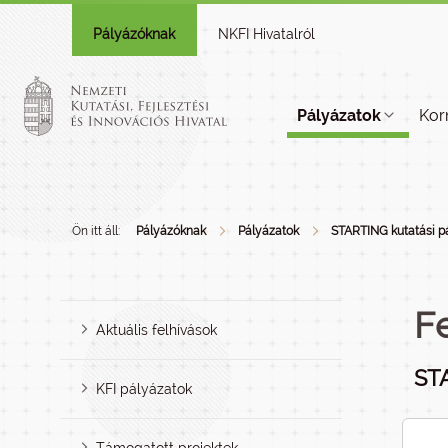
Pályázóknak
NKFI Hivatalról
Pályázatok
Kor
Ön itt áll:
Pályázóknak
Pályázatok
STARTING kutatási p
F
Aktuális felhívások
ST
KFI pályázatok