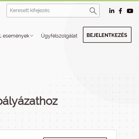
BEJELENTKEZÉS
k, események
Ügyfélszolgálat
pályázathoz