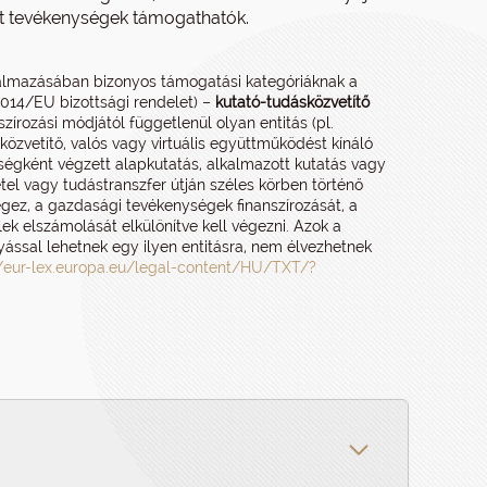
ett tevékenységek támogathatók.
lkalmazásában bizonyos támogatási kategóriáknak a
2014/EU bizottsági rendelet) –
kutató-tudásközvetítő
zírozási módjától függetlenül olyan entitás (pl.
özvetítő, valós vagy virtuális együttműködést kínáló
ységként végzett alapkutatás, alkalmazott kutatás vagy
tel vagy tudástranszfer útján széles körben történő
égez, a gazdasági tevékenységek finanszírozását, a
k elszámolását elkülönítve kell végezni. Azok a
ással lehetnek egy ilyen entitásra, nem élvezhetnek
//eur-lex.europa.eu/legal-content/HU/TXT/?