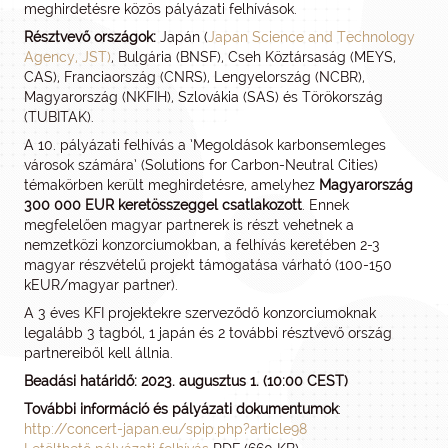
meghirdetésre közös pályázati felhívások.
Résztvevő országok:
Japán (
Japan Science and Technology
Agency, JST)
, Bulgária (BNSF), Cseh Köztársaság (MEYS,
CAS), Franciaország (CNRS), Lengyelország (NCBR),
Magyarország (NKFIH), Szlovákia (SAS) és Törökország
(TUBITAK).
A 10. pályázati felhívás a ’Megoldások karbonsemleges
városok számára’ (Solutions for Carbon-Neutral Cities)
témakörben került meghirdetésre, amelyhez
Magyarország
300 000 EUR keretösszeggel
csatlakozott
. Ennek
megfelelően magyar partnerek is részt vehetnek a
nemzetközi konzorciumokban, a felhívás keretében 2-3
magyar részvételű projekt támogatása várható (100-150
kEUR/magyar partner).
A 3 éves KFI projektekre szerveződő konzorciumoknak
legalább 3 tagból, 1 japán és 2 további résztvevő ország
partnereiből kell állnia.
Beadási határidő: 2023. augusztus 1. (10:00 CEST)
További információ és pályázati dokumentumok
:
http://concert-japan.eu/spip.php?article98