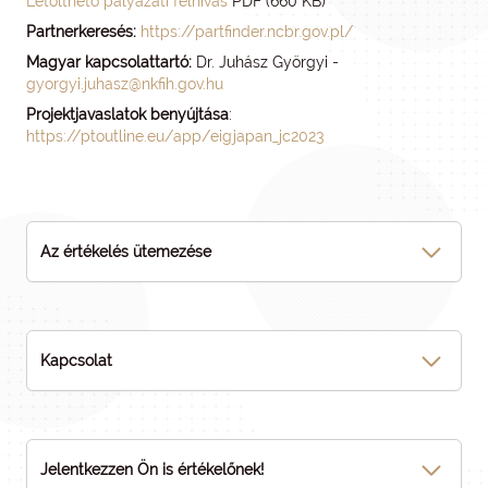
Letölthető pályázati felhívás
PDF (660 KB)
Partnerkeresés:
https://partfinder.ncbr.gov.pl/
Magyar kapcsolattartó:
Dr. Juhász Györgyi -
gyorgyi.juhasz@nkfih.gov.hu
Projektjavaslatok benyújtása
:
https://ptoutline.eu/app/eigjapan_jc2023
Az értékelés ütemezése
Kapcsolat
Jelentkezzen Ön is értékelőnek!