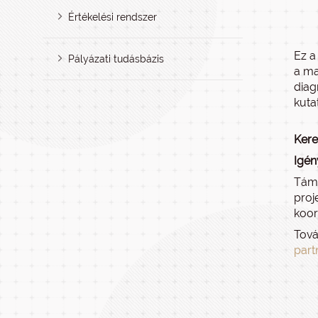
Értékelési rendszer
Ez a
Pályázati tudásbázis
a ma
diag
kuta
Kere
Igén
Támo
proj
koor
Tová
part