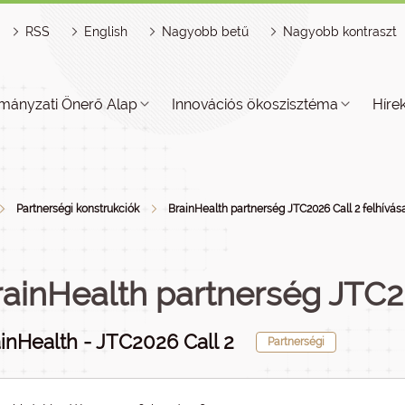
RSS
English
Nagyobb betű
Nagyobb kontraszt
mányzati Önerő Alap
Innovációs ökoszisztéma
Híre
Partnerségi konstrukciók
BrainHealth partnerség JTC2026 Call 2 felhívása
rainHealth partnerség JTC20
inHealth - JTC2026 Call 2
Partnerségi