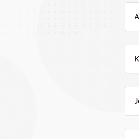
A
K
J