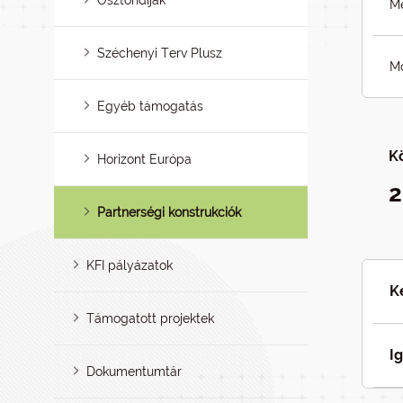
Ösztöndíjak
Me
Széchenyi Terv Plusz
Mó
Egyéb támogatás
K
Horizont Európa
2
Partnerségi konstrukciók
KFI pályázatok
K
Támogatott projektek
I
Dokumentumtár