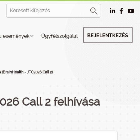
BEJELENTKEZÉS
k, események
Ügyfélszolgálat
 (BrainHealth - JTC2026 Call 2)
26 Call 2 felhívása