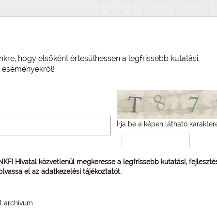
nkre, hogy elsőként értesülhessen a legfrissebb kutatási,
és eseményekről!
Írja be a képen látható karakter
 NKFI Hivatal közvetlenül megkeresse a legfrissebb kutatási, fejleszt
 olvassa el az
adatkezelési tájékoztatót
.
él archívum