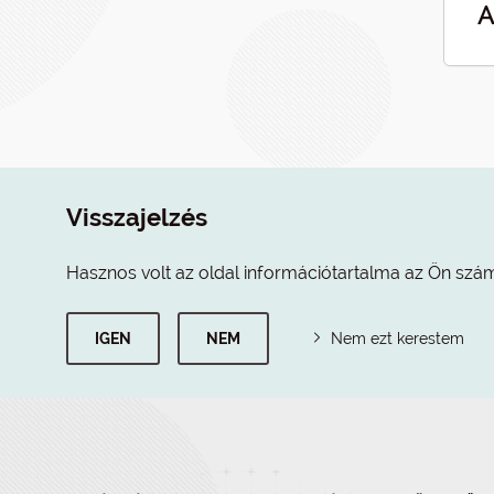
A
Visszajelzés
Hasznos volt az oldal információtartalma az Ön szá
IGEN
NEM
Nem ezt kerestem