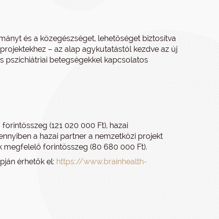
ányt és a közegészséget, lehetőséget biztosítva
ojektekhez – az alap agykutatástól kezdve az új
s pszichiátriai betegségekkel kapcsolatos
rintösszeg (121 020 000 Ft), hazai
nyiben a hazai partner a nemzetközi projekt
 megfelelő forintösszeg (80 680 000 Ft).
pján érhetők el:
https://www.brainhealth-