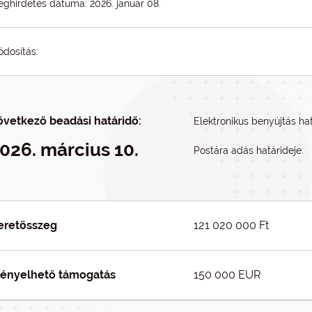
ghirdetés dátuma: 2026. január 08.
dosítás:
övetkező beadási határidő:
Elektronikus benyújtás hat
026. március 10.
Postára adás határideje:
eretösszeg
121 020 000 Ft
gényelhető támogatás
150 000 EUR