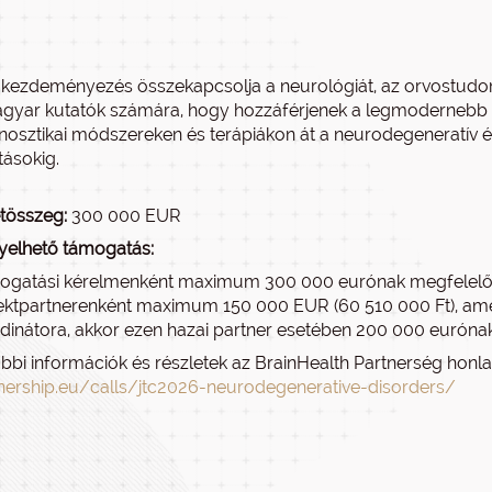
 kezdeményezés összekapcsolja a neurológiát, az orvostudom
gyar kutatók számára, hogy hozzáférjenek a legmodernebb pr
nosztikai módszereken és terápiákon át a neurodegeneratív é
tásokig.
tösszeg:
300 000 EUR
yelhető támogatás:
gatási kérelmenként maximum 300 000 eurónak megfelelő fo
ektpartnerenként maximum 150 000 EUR (60 510 000 Ft), amen
dinátora, akkor ezen hazai partner esetében 200 000 eurónak
bbi információk és részletek az BrainHealth Partnerség honla
nership.eu/calls/jtc2026-neurodegenerative-disorders/