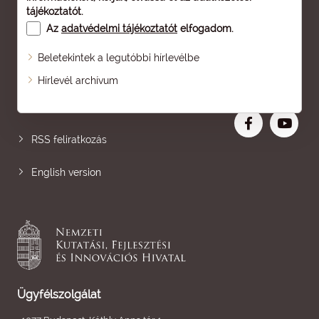
tájékoztatót
.
Az
adatvédelmi tájékoztatót
elfogadom.
Beletekintek a legutóbbi hírlevélbe
Oldaltérkép
Hírlevél archívum
Nagyobb betű
RSS feliratkozás
English version
Ügyfélszolgálat