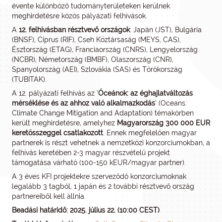
évente különböző tudományterületeken kerülnek
meghirdetésre közös pályázati felhívások.
A
12. felhívásban résztvevő országok
: Japán (JST), Bulgária
(BNSF), Ciprus (RIF), Cseh Köztársaság (MEYS, CAS),
Észtország (ETAG), Franciaország (CNRS), Lengyelország
(NCBR), Németország (BMBF), Olaszország (CNR),
Spanyolország (AEI), Szlovákia (SAS) és Törökország
(TUBITAK).
A 12. pályázati felhívás az ’
Óceánok: az éghajlatváltozás
mérséklése és az ahhoz való alkalmazkodás
’ (Oceans:
Climate Change Mitigation and Adaptation) témakörben
került meghirdetésre, amelyhez
Magyarország 300 000 EUR
keretösszeggel csatlakozott
. Ennek megfelelően magyar
partnerek is részt vehetnek a nemzetközi konzorciumokban, a
felhívás keretében 2-3 magyar részvételű projekt
támogatása várható (100-150 kEUR/magyar partner).
A 3 éves KFI projektekre szerveződő konzorciumoknak
legalább 3 tagból, 1 japán és 2 további résztvevő ország
partnereiből kell állnia.
Beadási határidő: 2025. július 22. (10:00 CEST)