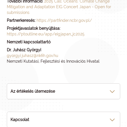
További információ:
2025 Call: Oceans: Climate Change
Mitigation and Adaptation EIG Concert Japan - Open for
submissions
Partnerkeresés:
https://partfinder.ncbr.gov.pl/
Projektjavaslatok benyújtása:
https://ptoutline.eu/app/eigjapan_jc2025
Nemzeti kapcsolattartó
Dr. Juhász Györgyi
gyorgyi.juhasz@nkfih.gov.hu
Nemzeti Kutatási, Fejlesztési és Innovációs Hivatal
Az értékelés ütemezése
Kapcsolat