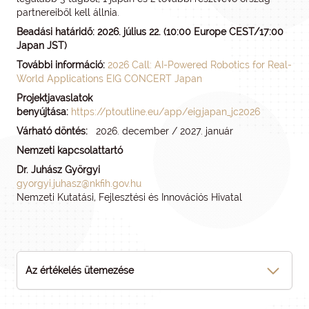
partnereiből kell állnia.
Beadási határidő:
2026. július 22. (10:00 Europe CEST/17:00
Japan JST)
További információ:
2026 Call: AI-Powered Robotics for Real-
World Applications EIG CONCERT Japan
Projektjavaslatok
benyújtása:
https://ptoutline.eu/app/eigjapan_jc2026
Várható döntés:
2026. december / 2027. január
Nemzeti kapcsolattartó
Dr. Juhász Györgyi
gyorgyi.juhasz@nkfih.gov.hu
Nemzeti Kutatási, Fejlesztési és Innovációs Hivatal
Az értékelés ütemezése