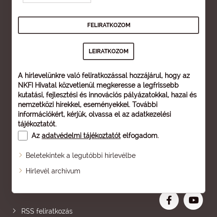
A hírlevelünkre való feliratkozással hozzájárul, hogy az
NKFI Hivatal közvetlenül megkeresse a legfrissebb
kutatási, fejlesztési és innovációs pályázatokkal, hazai és
nemzetközi hírekkel, eseményekkel. További
információkért, kérjük, olvassa el az
adatkezelési
tájékoztatót
.
Az
adatvédelmi tájékoztatót
elfogadom.
Beletekintek a legutóbbi hírlevélbe
Oldaltérkép
Hírlevél archívum
Nagyobb betű
RSS feliratkozás