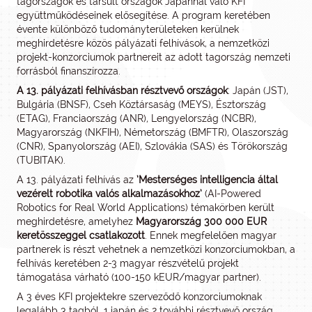
tagországok és társult országok Japánnal való KFI
együttműködéseinek elősegítése. A program keretében
évente különböző tudományterületeken kerülnek
meghirdetésre közös pályázati felhívások, a nemzetközi
projekt-konzorciumok partnereit az adott tagország nemzeti
forrásból finanszírozza.
A 13. pályázati felhívásban résztvevő országok
: Japán (JST),
Bulgária (BNSF), Cseh Köztársaság (MEYS), Észtország
(ETAG), Franciaország (ANR), Lengyelország (NCBR),
Magyarország (NKFIH), Németország (BMFTR), Olaszország
(CNR), Spanyolország (AEI), Szlovákia (SAS) és Törökország
(TUBITAK).
A 13. pályázati felhívás az
’
Mesterséges intelligencia által
vezérelt robotika valós alkalmazásokhoz’
(AI-Powered
Robotics for Real World Applications) témakörben került
meghirdetésre, amelyhez
Magyarország
300 000 EUR
keretösszeggel
csatlakozott
. Ennek megfelelően magyar
partnerek is részt vehetnek a nemzetközi konzorciumokban, a
felhívás keretében 2-3 magyar részvételű projekt
támogatása várható (100-150 kEUR/magyar partner).
A 3 éves KFI projektekre szerveződő konzorciumoknak
legalább 3 tagból, 1 japán és 2 további résztvevő ország