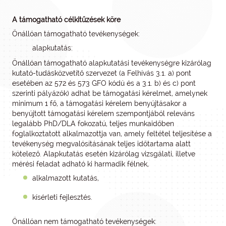
A támogatható célkitűzések köre
Önállóan támogatható tevékenységek:
alapkutatás:
Önállóan támogatható alapkutatási tevékenységre kizárólag
kutató-tudásközvetítő szervezet (a Felhívás 3.1. a) pont
esetében az 572 és 573 GFO kódú és a 3.1. b) és c) pont
szerinti pályázók) adhat be támogatási kérelmet, amelynek
minimum 1 fő, a támogatási kérelem benyújtásakor a
benyújtott támogatási kérelem szempontjából releváns
legalább PhD/DLA fokozatú, teljes munkaidőben
foglalkoztatott alkalmazottja van, amely feltétel teljesítése a
tevékenység megvalósításának teljes időtartama alatt
kötelező. Alapkutatás esetén kizárólag vizsgálati, illetve
mérési feladat adható ki harmadik félnek,
alkalmazott kutatás,
kísérleti fejlesztés.
Önállóan nem támogatható tevékenységek: