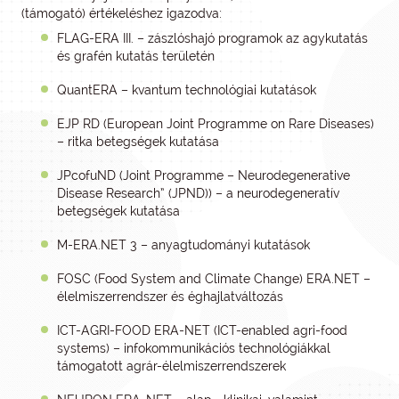
(támogató) értékeléshez igazodva:
FLAG-ERA III. – zászlóshajó programok az agykutatás
és grafén kutatás területén
QuantERA – kvantum technológiai kutatások
EJP RD (European Joint Programme on Rare Diseases)
– ritka betegségek kutatása
JPcofuND (Joint Programme – Neurodegenerative
Disease Research” (JPND)) – a neurodegeneratív
betegségek kutatása
M-ERA.NET 3 – anyagtudományi kutatások
FOSC (Food System and Climate Change) ERA.NET –
élelmiszerrendszer és éghajlatváltozás
ICT-AGRI-FOOD ERA-NET (ICT-enabled agri-food
systems) – infokommunikációs technológiákkal
támogatott agrár-élelmiszerrendszerek