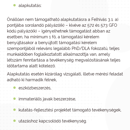
alapkutatás:
Önállóan nem támogatható alapkutatásra a Felhívás 3.1. a)
pontjába sorolandó pályázó(k) – kivéve az 572 és 573 GFO
kódú pályázó(k) – igényelhetnek támogatást abban az
esetben, ha minimum 1 fő, a támogatási kérelem
benyújtásakor a benyújtott támogatási kérelem
szempontjából releváns legalább PhD/DLA fokozatú, teljes
munkaidőben foglalkoztatott alkalmazottja van, amely
létszám fenntartása a tevékenység megvalósításának teljes
időtartama alatt kötelező.
Alapkutatás esetén kizárólag vizsgálati, illetve mérési feladat
adható ki harmadik félnek,
eszközbeszerzés,
immateriális javak beszerzése,
kutatás-fejlesztési projektet támogató tevékenységek,
utazáshoz kapcsolódó tevékenység.