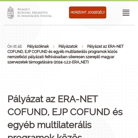
HORIZONT JOGSEGÉLY
Ön itt áll:
Pályázóknak
Pályázatok
Pályázat az ERA-NET
COFUND, EJP COFUND és egyéb multilaterális programok közös
nemzetközi pályázati felhívásaiban sikeresen szereplő magyar
szervezetek támogatására (2024-1.2.2-ERA_NET)
Pályázat az ERA-NET
COFUND, EJP COFUND és
egyéb multilaterális
programok közös