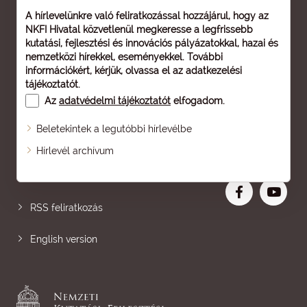
A hírlevelünkre való feliratkozással hozzájárul, hogy az
NKFI Hivatal közvetlenül megkeresse a legfrissebb
kutatási, fejlesztési és innovációs pályázatokkal, hazai és
nemzetközi hírekkel, eseményekkel. További
információkért, kérjük, olvassa el az
adatkezelési
tájékoztatót
.
Az
adatvédelmi tájékoztatót
elfogadom.
Beletekintek a legutóbbi hírlevélbe
Oldaltérkép
Hírlevél archívum
Nagyobb betű
RSS feliratkozás
English version