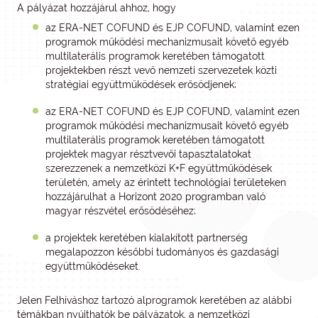
A pályázat hozzájárul ahhoz, hogy
az ERA-NET COFUND és EJP COFUND, valamint ezen
programok működési mechanizmusait követő egyéb
multilaterális programok keretében támogatott
projektekben részt vevő nemzeti szervezetek közti
stratégiai együttműködések erősödjenek;
az ERA-NET COFUND és EJP COFUND, valamint ezen
programok működési mechanizmusait követő egyéb
multilaterális programok keretében támogatott
projektek magyar résztvevői tapasztalatokat
szerezzenek a nemzetközi K+F együttműködések
területén, amely az érintett technológiai területeken
hozzájárulhat a Horizont 2020 programban való
magyar részvétel erősödéséhez;
a projektek keretében kialakított partnerség
megalapozzon későbbi tudományos és gazdasági
együttműködéseket.
Jelen Felhíváshoz tartozó alprogramok keretében az alábbi
témákban nyújthatók be pályázatok, a nemzetközi