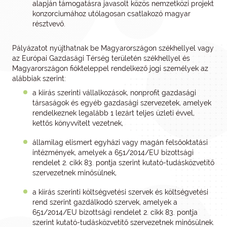
alapján támogatásra javasolt közös nemzetközi projekt
konzorciumához utólagosan csatlakozó magyar
résztvevő.
Pályázatot nyújthatnak be Magyarországon székhellyel vagy
az Európai Gazdasági Térség területén székhellyel és
Magyarországon fiókteleppel rendelkező jogi személyek az
alábbiak szerint:
a kiírás szerinti vállalkozások, nonprofit gazdasági
társaságok és egyéb gazdasági szervezetek, amelyek
rendelkeznek legalább 1 lezárt teljes üzleti évvel,
kettős könyvvitelt vezetnek,
államilag elismert egyházi vagy magán felsőoktatási
intézmények, amelyek a 651/2014/EU bizottsági
rendelet 2. cikk 83. pontja szerint kutató-tudásközvetítő
szervezetnek minősülnek,
a kiírás szerinti költségvetési szervek és költségvetési
rend szerint gazdálkodó szervek, amelyek a
651/2014/EU bizottsági rendelet 2. cikk 83. pontja
szerint kutató-tudásközvetítő szervezetnek minősülnek.