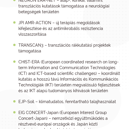
NEURON ERA-NET – alap-, klinikai, valamint
transzlációs kutatások támogatása a neurológiai
betegségek területén
JPI AMR-ACTION – új terápiás megoldások
kifejlesztése és az antimikrobális rezisztencia
visszaszorítása
TRANSCAN3 – transzlációs rákkutatási projektek
támogatása
CHIST-ERA (European coordinated research on long-
term Information and Communication Technologies
(ICT) and ICT-based scientific challenges) – koordinált
kutatás a hosszú távú Információs és Kommunikációs
Technológiák (IKT) területén megvalósuló fejlesztések
és az IKT alapú tudományos kihívások területén
EJP-Soil – klímatudatos, fenntartható talajhasználat
EIG CONCERT-Japan (European Interest Group
Concert-Japan) – nemzetközi együttműködés a
résztvevő európai országok és Japán közti