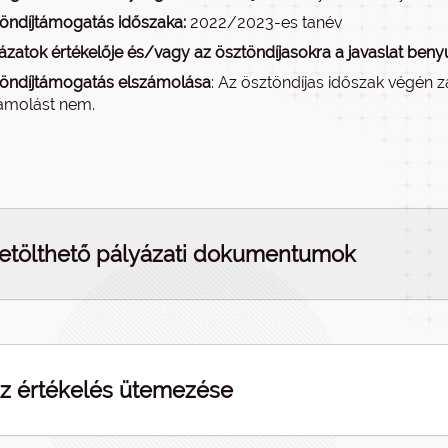
öndíjtámogatás időszaka:
2022/2023-es tanév
ázatok értékelője és/vagy az ösztöndíjasokra a javaslat benyú
öndíjtámogatás elszámolása
: Az ösztöndíjas időszak végén 
ámolást nem.
etölthető pályázati dokumentumok
z értékelés ütemezése