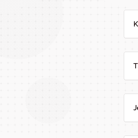
K
T
J