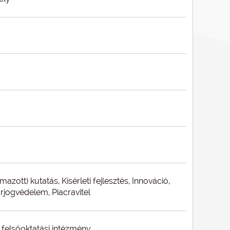
mazott) kutatás, Kísérleti fejlesztés, Innováció,
rjogvédelem, Piacravitel
felsőoktatási intézmény