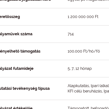
eretösszeg
1 200 000 000 Ft
ályaművek száma
714
gényelhető támogatás
100.000 Ft/hó/fő
ályázat futamideje
5, 7, 12 hónap
Alapkutatás, Ipari (alkal
utatási tevékenység típusa
KFI célú beruházás, Ipa
ályázat értékelője
Támogatott, befogadó 