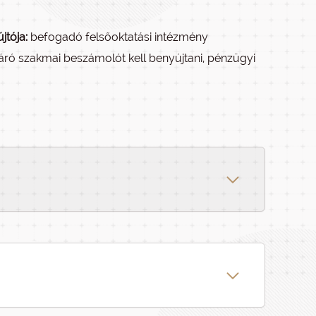
jtója:
befogadó felsőoktatási intézmény
záró szakmai beszámolót kell benyújtani, pénzügyi