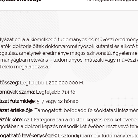
lyázat célja a kiemelkedő tudományos és művészi eredménye
gatók, doktorjelöltek doktorvárományosok kutatási és alkotó
gatása, amelynek eredménye magas színvonalú, figyelemre m
mányágban releváns – tudományos, műszaki vagy művészi alko
elelő megalapozása.
tösszeg:
Legfeljebb 1.200.000.000 Ft.
yaművek száma:
Legfeljebb 714 fő.
ázat futamideje:
5, 7 vagy 12 hónap
ázat értékelője:
Támogatott, befogadó felsőoktatási intézmé
ázók köre:
Az I. kategóriában a doktori képzés első két évében 
góriában a doktori képzés második két évében részt vevő teh
gatható tevékenységek:
Ösztöndíj (bármely tudományterüle