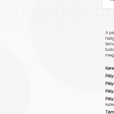
A pá
hall
támo
tudo
megf
Kere
Pál
Pály
Pály
Pály
kate
Támo