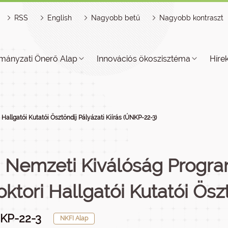
RSS
English
Nagyobb betű
Nagyobb kontraszt
mányzati Önerő Alap
Innovációs ökoszisztéma
Híre
 Hallgatói Kutatói Ösztöndíj Pályázati Kiírás (ÚNKP-22-3)
j Nemzeti Kiválóság Progra
ktori Hallgatói Kutatói Öszt
KP-22-3
NKFI Alap