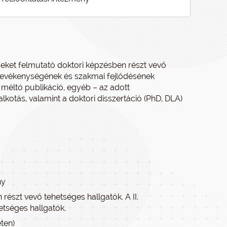
ket felmutató doktori képzésben részt vevő
 tevékenységének és szakmai fejlődésének
éltó publikáció, egyéb – az adott
tás, valamint a doktori disszertáció (PhD, DLA)
ny
részt vevő tehetséges hallgatók. A II.
etséges hallgatók.
ten)