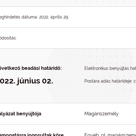
ghirdetés dátuma: 2022. április 29.
dosítás:
övetkező beadási határidő:
Elektronikus benyújtás hat
022. június 02.
Postára adás határideje: c
ályázat benyújtója
Magánszemély
ámogatásra jogosultak köre
Egyéb, pl. magánszem