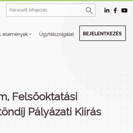
BEJELENTKEZÉS
k, események
Ügyfélszolgálat
m, Felsőoktatási
öndíj Pályázati Kiírás