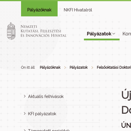
Pályázóknak
NKFI Hivatalról
Pályázatok
Kor
Ön itt áll:
Pályázóknak
Pályázatok
Felsőoktatási Doktori
Ú
Aktuális felhívások
Do
KFI pályázatok
ÚN