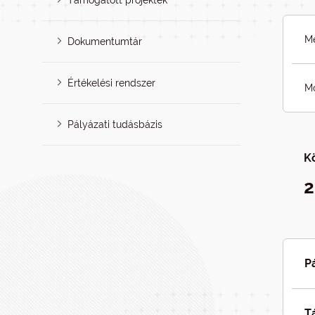
Támogatott projektek
Me
Dokumentumtár
Értékelési rendszer
Mó
Pályázati tudásbázis
K
2
P
T