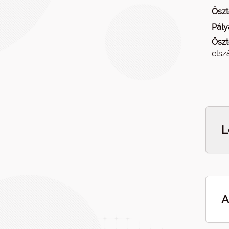
Öszt
Pály
Öszt
elsz
L
A