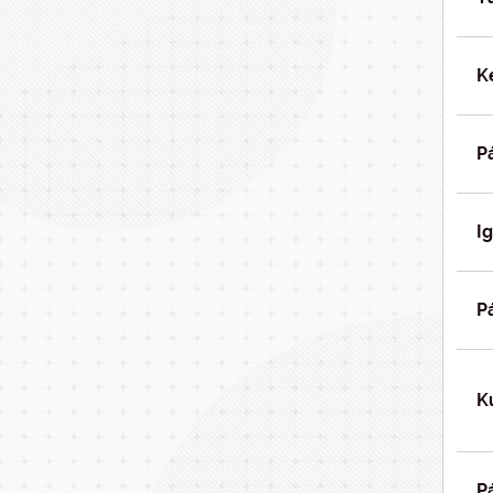
K
P
I
P
K
P