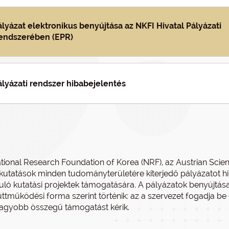
ályázat elektronikus benyújtása az NKFI Hivatal Pályázati
endszerében (EPR)
ályázati rendszer hibabejelentés
tional Research Foundation of Korea (NRF), az Austrian Scie
kutatások minden tudományterületére kiterjedő pályázatot 
uló kutatási projektek támogatására. A pályázatok benyújtás
ttműködési forma szerint történik: az a szervezet fogadja be é
agyobb összegű támogatást kérik.