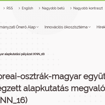
RSS
English
Nagyobb betű
Nagyobb kontraszt
mányzati Önerő Alap
Innovációs ökoszisztéma
Híre
ar alapkutatási pályázat (KNN_16)
oreai-osztrák-magyar egy
égzett alapkutatás megvalós
KNN_16)