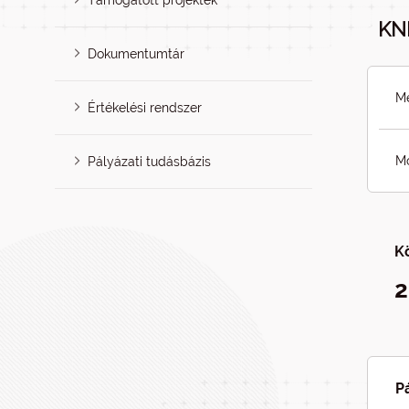
Támogatott projektek
KN
Dokumentumtár
Me
Értékelési rendszer
Mó
Pályázati tudásbázis
K
2
P