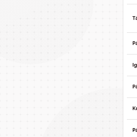
T
P
I
P
K
P