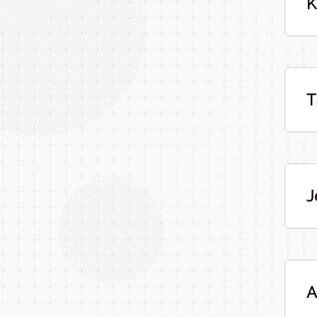
K
T
J
A