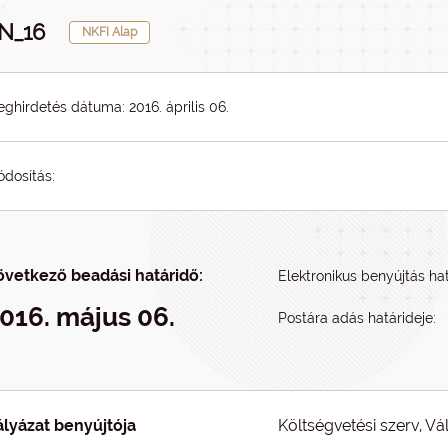
N_16
NKFI Alap
ghirdetés dátuma: 2016. április 06.
dosítás:
övetkező beadási határidő:
Elektronikus benyújtás hat
016. május 06.
Postára adás határideje:
ályázat benyújtója
Költségvetési szerv, Vá