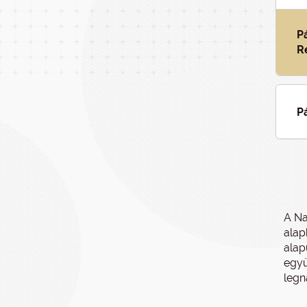
P
R
P
A Na
alap
alap
együ
legn