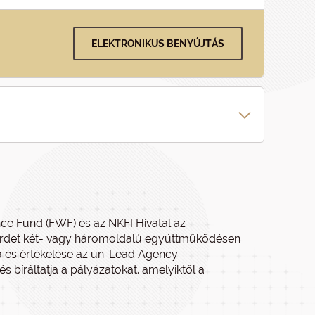
ELEKTRONIKUS BENYÚJTÁS
nce Fund (FWF) és az NKFI Hivatal az
hirdet két- vagy háromoldalú együttműködésen
a és értékelése az ún. Lead Agency
s bíráltatja a pályázatokat, amelyiktől a