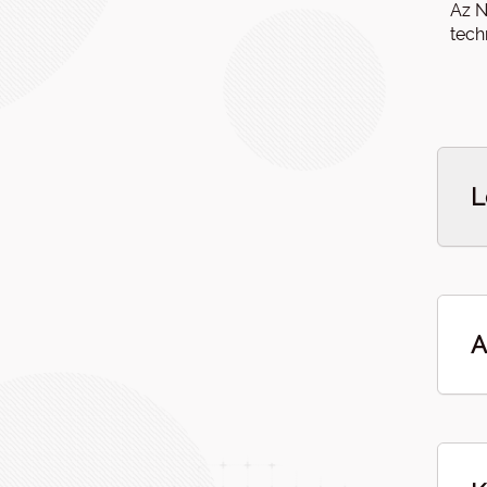
Az N
tech
L
A