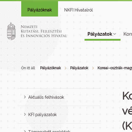
Pályázóknak
NKFI Hivatalról
Pályázatok
Kor
Ön itt áll:
Pályázóknak
Pályázatok
Koreai–osztrák–magy
K
Aktuális felhívások
v
KFI pályázatok
(