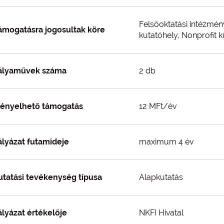
Felsőoktatási intézmén
ámogatásra jogosultak köre
kutatóhely, Nonprofit 
ályaművek száma
2 db
gényelhető támogatás
12 MFt/év
ályázat futamideje
maximum 4 év
utatási tevékenység típusa
Alapkutatás
ályázat értékelője
NKFI Hivatal