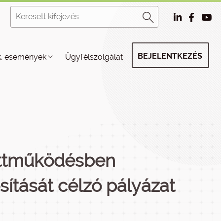
BEJELENTKEZÉS
k, események
Ügyfélszolgálat
üttműködésben
ítását célzó pályázat