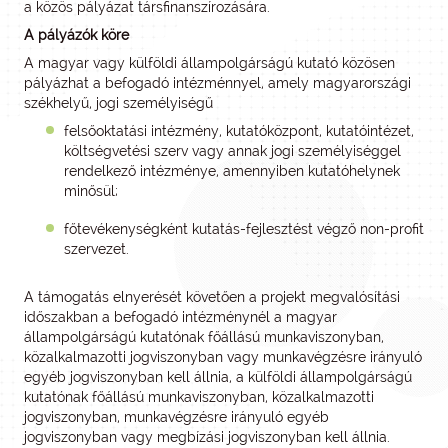
a közös pályázat társfinanszírozására.
A pályázók köre
A magyar vagy külföldi állampolgárságú kutató közösen
pályázhat a befogadó intézménnyel, amely magyarországi
székhelyű, jogi személyiségű
felsőoktatási intézmény, kutatóközpont, kutatóintézet,
költségvetési szerv vagy annak jogi személyiséggel
rendelkező intézménye, amennyiben kutatóhelynek
minősül;
főtevékenységként kutatás-fejlesztést végző non-profit
szervezet.
A támogatás elnyerését követően a projekt megvalósítási
időszakban a befogadó intézménynél a magyar
állampolgárságú kutatónak főállású munkaviszonyban,
közalkalmazotti jogviszonyban vagy munkavégzésre irányuló
egyéb jogviszonyban kell állnia, a külföldi állampolgárságú
kutatónak főállású munkaviszonyban, közalkalmazotti
jogviszonyban, munkavégzésre irányuló egyéb
jogviszonyban vagy megbízási jogviszonyban kell állnia.