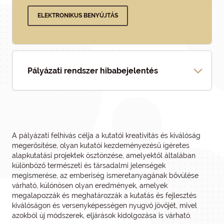
ELEKTRONIKUS BENYÚJTÁS
Pályázati rendszer hibabejelentés
A pályázati felhívás célja a kutatói kreativitás és kiválóság
megerősítése, olyan kutatói kezdeményezésű ígéretes
alapkutatási projektek ösztönzése, amelyektől általában
különböző természeti és társadalmi jelenségek
megismerése, az emberiség ismeretanyagának bővülése
várható, különösen olyan eredmények, amelyek
megalapozzák és meghatározzák a kutatás és fejlesztés
kiválóságon és versenyképességen nyugvó jövőjét, mivel
azokból új módszerek, eljárások kidolgozása is várható.