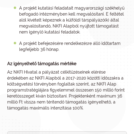
A projekt kutatási feladatait magyarországi székhelyű
befogadó intézményben kell megvalósítani. E feltétel
alól kivételt képeznek a külföldi társpályázó(k) által
megvalósítandó, NKFI Alapból nyújtott támogatást
nem igénylő kutatási feladatok.
A projekt befejezésére rendelkezésre álló időtartam
legfeljebb 36 hónap.
Az igényelhető támogatás mértéke
Az NKFI Hivatal a pályázat célkitűzéseinek elérése
érdekében az NKFI Alapból a 2017-2020 közötti időszakra a
költségvetési törvényben foglaltak szerint, az NKFI Alap
programstratégiájára figyelemmel összesen 150 millió forint
keretösszeget kíván biztosítani. Projektenként maximum 36
millió Ft vissza nem térítendő támogatás igényelhető, a
támogatás maximális intenzitása 100%.