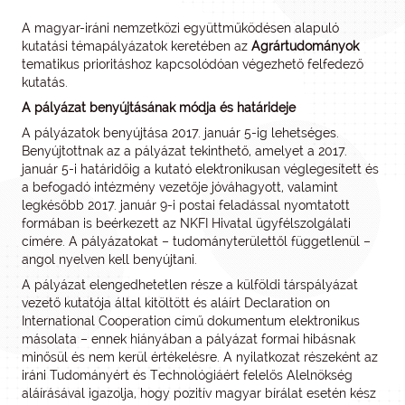
A magyar-iráni nemzetközi együttműködésen alapuló
kutatási témapályázatok keretében az
Agrártudományok
tematikus prioritáshoz kapcsolódóan végezhető felfedező
kutatás.
A pályázat benyújtásának módja és határideje
A pályázatok benyújtása 2017. január 5-ig lehetséges.
Benyújtottnak az a pályázat tekinthető, amelyet a 2017.
január 5-i határidőig a kutató elektronikusan véglegesített és
a befogadó intézmény vezetője jóváhagyott, valamint
legkésőbb 2017. január 9-i postai feladással nyomtatott
formában is beérkezett az NKFI Hivatal ügyfélszolgálati
címére. A pályázatokat – tudományterülettől függetlenül –
angol nyelven kell benyújtani.
A pályázat elengedhetetlen része a külföldi társpályázat
vezető kutatója által kitöltött és aláírt Declaration on
International Cooperation című dokumentum elektronikus
másolata – ennek hiányában a pályázat formai hibásnak
minősül és nem kerül értékelésre. A nyilatkozat részeként az
iráni Tudományért és Technológiáért felelős Alelnökség
aláírásával igazolja, hogy pozitív magyar bírálat esetén kész