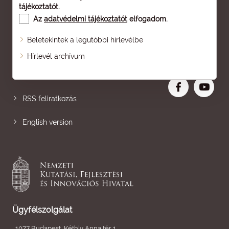
tájékoztatót
.
Az
adatvédelmi tájékoztatót
elfogadom.
Beletekintek a legutóbbi hírlevélbe
Oldaltérkép
Hírlevél archívum
Nagyobb betű
RSS feliratkozás
English version
Ügyfélszolgálat
1077 Budapest, Kéthly Anna tér 1.