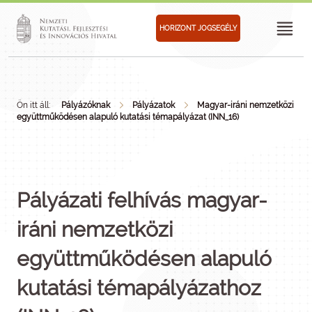
HORIZONT JOGSEGÉLY
Ön itt áll:
Pályázóknak
Pályázatok
Magyar-iráni nemzetközi
együttműködésen alapuló kutatási témapályázat (INN_16)
Pályázati felhívás magyar-
iráni nemzetközi
együttműködésen alapuló
kutatási témapályázathoz