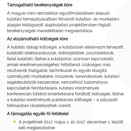
Támogatható tevékenységek köre
A magyar-iráni nemzetközi együttműködésen alapuló
kutatási témapályázatban felvázolt kutatási- és munkaterv
alapján kidolgozott alapkutatási projekttervben foglalt
tevékenységek maradéktalan megvalósítása.
Az elszámolható költségek köre
A kutatás dologi költségei, a kutatásban alkalmazni tervezett
kutató(k) (doktoranduszok, doktorjelöltek, posztdoktorok,
fiatal kutatók), illetve a kutatáshoz szorosan kapcsolódó,
annak eredményességéhez feltétlenül szükséges más
résztvevők (hallgatók, technikusok és egyéb kisegítő
személyzet) munkabére, műszerek, berendezések, kutatási
segédeszközök beszerzése, nemzetközi tudományos
kapcsolatok fenntartására, kutatási eredmények
konferencián történő ismertetésére fordított költségek, illetve
a kutatási eredmények publikációs költségei – a pályázati
felhívásban részletezettek szerint.
A támogatás egyéb fő feltételei
A projektnek 2017. május 1. és 2017. december 1. között
kell megkezdődnie.