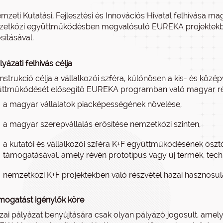
mzeti Kutatási, Fejlesztési és Innovációs Hivatal felhívása m
etközi együttműködésben megvalósuló EUREKA projektekben
sításával.
lyázati felhívás célja
nstrukció célja a vállalkozói szféra, különösen a kis- és közé
ttműködését elősegítő EUREKA programban való magyar részv
a magyar vállalatok piacképességének növelése,
a magyar szerepvállalás erősítése nemzetközi szinten,
a kutatói és vállalkozói szféra K+F együttműködésének ösztö
támogatásával, amely révén prototípus vagy új termék, techno
nemzetközi K+F projektekben való részvétel hazai hasznosul
mogatást igénylők köre
zai pályázat benyújtására csak olyan pályázó jogosult, ame