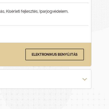
tás, Kísérleti fejlesztés, Iparjogvédelem,
ELEKTRONIKUS BENYÚJTÁS