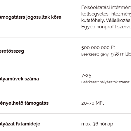
Felsőoktatási intézmén
költségvetési intézmény
ámogatásra jogosultak köre
kutatóhely, Vállalkozás
Egyéb nonprofit szervez
500 000 000 Ft
eretösszeg
958 millió
Beérkezett igény:
7-25
ályaművek száma
Beérkezett pályázatok száma:
gényelhető támogatás
20-70 MFt
ályázat futamideje
max: 36 hónap