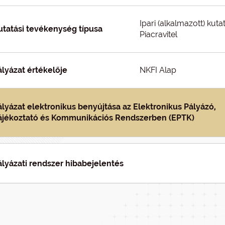
Ipari (alkalmazott) kuta
utatási tevékenység típusa
Piacravitel
ályázat értékelője
NKFI Alap
ályázat elektronikus benyújtása az Elektronikus Pályázó,
ájékoztató és Kommunikációs Rendszerben (EPTK)
ályázati rendszer hibabejelentés