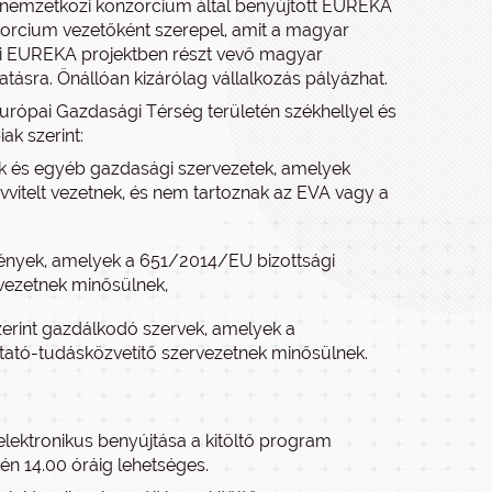
 nemzetközi konzorcium által benyújtott EUREKA
zorcium vezetőként szerepel, amit a magyar
i EUREKA projektben részt vevő magyar
tásra. Önállóan kizárólag vállalkozás pályázhat.
urópai Gazdasági Térség területén székhellyel és
ak szerint:
ágok és egyéb gazdasági szervezetek, amelyek
nyvvitelt vezetnek, és nem tartoznak az EVA vagy a
mények, amelyek a 651/2014/EU bizottsági
ervezetnek minősülnek,
 szerint gazdálkodó szervek, amelyek a
kutató-tudásközvetítő szervezetnek minősülnek.
lektronikus benyújtása a kitöltő program
2-én 14.00 óráig lehetséges.