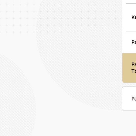
K
P
P
T
P