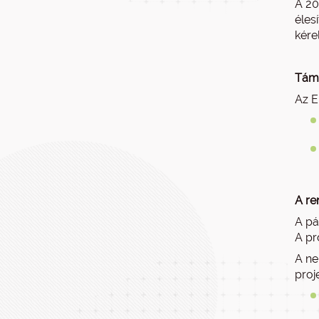
A 20
éles
kére
Tám
Az E
A re
A pá
A pr
A ne
proj