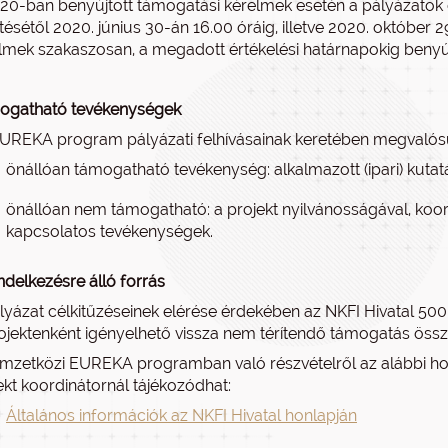
20-ban benyújtott támogatási kérelmek esetén a pályázatok e
ítésétől 2020. június 30-án 16.00 óráig, illetve 2020. október
lmek szakaszosan, a megadott értékelési határnapokig benyújt
ogatható tevékenységek
UREKA program pályázati felhívásainak keretében megvalós
önállóan támogatható tevékenység: alkalmazott (ipari) kutatás,
önállóan nem támogatható: a projekt nyilvánosságával, koord
kapcsolatos tevékenységek.
ndelkezésre álló forrás
lyázat célkitűzéseinek elérése érdekében az NKFI Hivatal 500 m
ojektenként igényelhető vissza nem térítendő támogatás össz
mzetközi EUREKA programban való részvételről az alábbi h
ekt koordinátornál tájékozódhat:
Általános információk az NKFI Hivatal honlapján