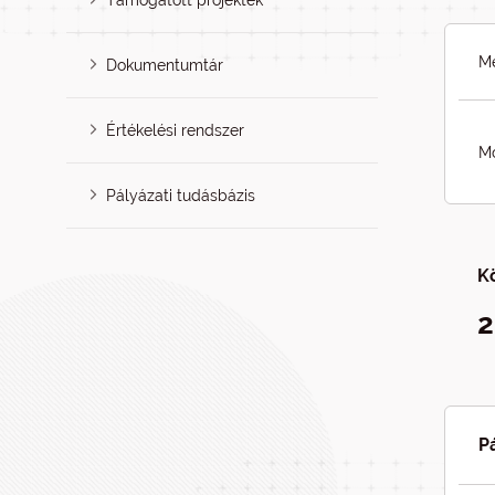
Támogatott projektek
Me
Dokumentumtár
Értékelési rendszer
Mó
Pályázati tudásbázis
K
2
P