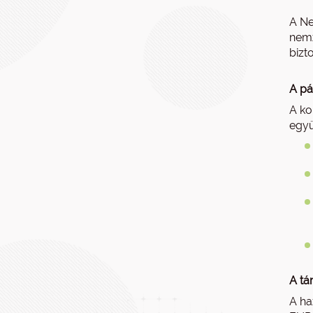
A Ne
nemz
bizto
A pá
A ko
együ
A tá
A ha