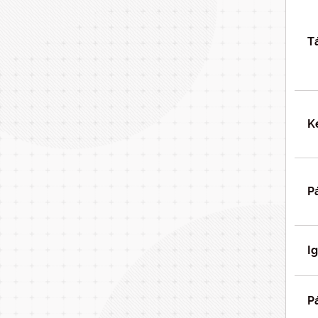
T
K
P
I
P