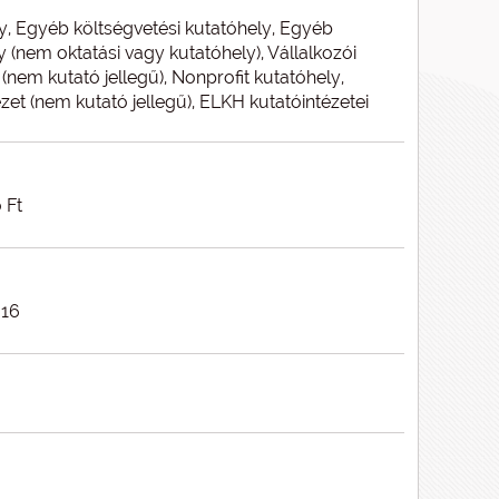
y, Egyéb költségvetési kutatóhely, Egyéb
 (nem oktatási vagy kutatóhely), Vállalkozói
 (nem kutató jellegű), Nonprofit kutatóhely,
et (nem kutató jellegű), ELKH kutatóintézetei
 Ft
16