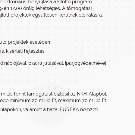
lektronikus benyújtása a kitöltő program
 29-én 12.00 óráig lehetséges. A támogatási
ott projektek együttesen kerülnek elbírálásra.
uló projektek esetében
 kísérleti fejlesztés.
inációjával, piacra jutásával, iparjogvédelmével
illió forint támogatást biztosít az NKFI Alapból.
ege minimum 20 millió Ft, maximum 70 millió Ft.
onlapokon, valamint a hazai EUREKA nemzeti