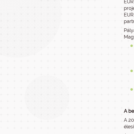
EURE
proj
EURE
part
Pály
Magy
A be
A 20
éles