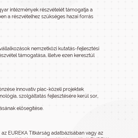
agyar intézmények részvételét támogatja a
 a részvételhez szükséges hazai forrás
pvállalkozások nemzetközi kutatás-fejlesztési
étel támogatása, illetve ezen keresztül
nzése innovatív piac-közeli projektek
lógia, szolgáltatás fejlesztésére kerül sor,
ásának elősegítése.
ly az EUREKA Titkárság adatbázisában vagy az