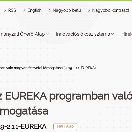
RSS
English
Nagyobb betű
Nagyobb kontraszt
mányzati Önerő Alap
Innovációs ökoszisztéma
Híre
n való magyar részvétel támogatása (2019-2.1.1-EUREKA)
z EUREKA programban való
ámogatása
9-2.1.1-EUREKA
NKFI Alap