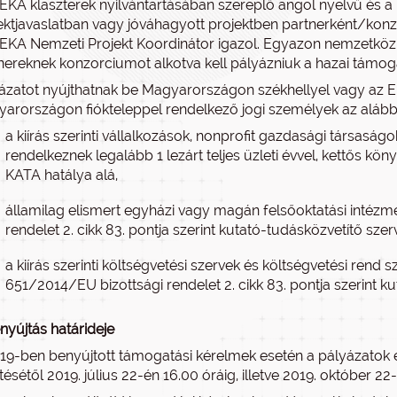
KA klaszterek nyilvántartásában szereplő angol nyelvű és a
ektjavaslatban vagy jóváhagyott projektben partnerként/kon
KA Nemzeti Projekt Koordinátor igazol. Egyazon nemzetköz
nereknek konzorciumot alkotva kell pályázniuk a hazai támoga
ázatot nyújthatnak be Magyarországon székhellyel vagy az E
arországon fiókteleppel rendelkező jogi személyek az alábbi
a kiírás szerinti vállalkozások, nonprofit gazdasági társas
rendelkeznek legalább 1 lezárt teljes üzleti évvel, kettős kö
KATA hatálya alá,
államilag elismert egyházi vagy magán felsőoktatási intéz
rendelet 2. cikk 83. pontja szerint kutató-tudásközvetítő sz
a kiírás szerinti költségvetési szervek és költségvetési rend
651/2014/EU bizottsági rendelet 2. cikk 83. pontja szerint 
nyújtás határideje
19-ben benyújtott támogatási kérelmek esetén a pályázatok e
ítésétől 2019. július 22-én 16.00 óráig, illetve 2019. október 2