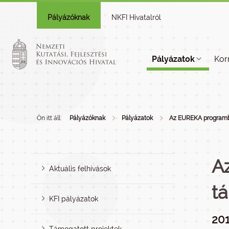
Pályázóknak
NKFI Hivatalról
Pályázatok
Kor
Ön itt áll:
Pályázóknak
Pályázatok
Az EUREKA programba
A
Aktuális felhívások
t
KFI pályázatok
201