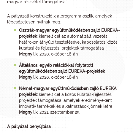
magyar részvétel támogatása.
A pályázati konstrukció 3 alprogramra oszlik, amelyek
lépcsőzetesen nyílnak meg:
Osztrák-magyar együttműködésben zajló EUREKA-
projektek
: kiemelt cél az automatizált vezetés
határokon átnyúló tesztelésével kapcsolatos közös
kutatási és fejlesztési projektek támogatása
Megnyílik:
2020. október 16-án
Általános, egyéb relációkkal folytatott
együttműködésben zajló EUREKA-projektek
Megnyílik:
2020. október 16-án
Német-magyar együttműködésben zajló EUREKA
projektek:
kiemelt cél a közös kutatás-fejlesztési
projektek támogatása, amelyek eredményeként
innovatív termékek és alkalmazások jönnek létre
Megnyílik:
2021. szeptember 29.
A pályázat benyújtása