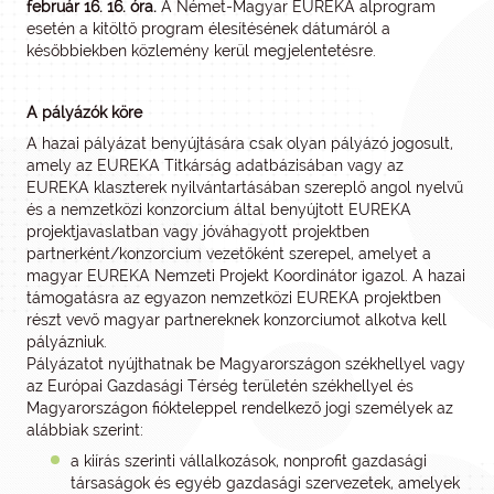
február 16. 16. óra.
A Német-Magyar EUREKA alprogram
esetén a kitöltő program élesítésének dátumáról a
későbbiekben közlemény kerül megjelentetésre.
A pályázók köre
A hazai pályázat benyújtására csak olyan pályázó jogosult,
amely az EUREKA Titkárság adatbázisában vagy az
EUREKA klaszterek nyilvántartásában szereplő angol nyelvű
és a nemzetközi konzorcium által benyújtott EUREKA
projektjavaslatban vagy jóváhagyott projektben
partnerként/konzorcium vezetőként szerepel, amelyet a
magyar EUREKA Nemzeti Projekt Koordinátor igazol. A hazai
támogatásra az egyazon nemzetközi EUREKA projektben
részt vevő magyar partnereknek konzorciumot alkotva kell
pályázniuk.
Pályázatot nyújthatnak be Magyarországon székhellyel vagy
az Európai Gazdasági Térség területén székhellyel és
Magyarországon fiókteleppel rendelkező jogi személyek az
alábbiak szerint:
a kiírás szerinti vállalkozások, nonprofit gazdasági
társaságok és egyéb gazdasági szervezetek, amelyek