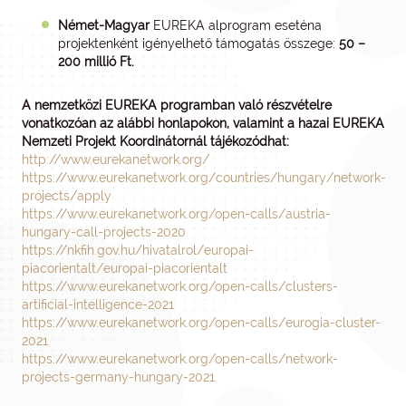
Német-Magyar
EUREKA alprogram eseténa
projektenként igényelhető támogatás összege:
50 –
200 millió Ft.
A nemzetközi EUREKA programban való részvételre
vonatkozóan az alábbi honlapokon, valamint a hazai EUREKA
Nemzeti Projekt Koordinátornál tájékozódhat:
http://www.eurekanetwork.org/
https://www.eurekanetwork.org/countries/hungary/network-
projects/apply
https://www.eurekanetwork.org/open-calls/austria-
hungary-call-projects-2020
https://nkfih.gov.hu/hivatalrol/europai-
piacorientalt/europai-piacorientalt
https://www.eurekanetwork.org/open-calls/clusters-
artificial-intelligence-2021
https://www.eurekanetwork.org/open-calls/eurogia-cluster-
2021
https://www.eurekanetwork.org/open-calls/network-
projects-germany-hungary-2021