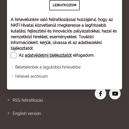
A hírlevelünkre való feliratkozással hozzájárul, hogy az
NKFI Hivatal közvetlenül megkeresse a legfrissebb
kutatási, fejlesztési és innovációs pályázatokkal, hazai és
nemzetközi hírekkel, eseményekkel. További
információkért, kérjük, olvassa el az
adatkezelési
tájékoztatót
.
Az
adatvédelmi tájékoztatót
elfogadom.
Beletekintek a legutóbbi hírlevélbe
Oldaltérkép
Hírlevél archívum
Nagyobb betű
RSS feliratkozás
English version