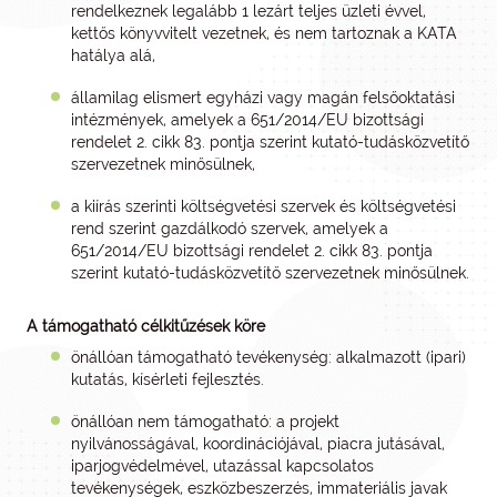
rendelkeznek legalább 1 lezárt teljes üzleti évvel,
kettős könyvvitelt vezetnek, és nem tartoznak a KATA
hatálya alá,
államilag elismert egyházi vagy magán felsőoktatási
intézmények, amelyek a 651/2014/EU bizottsági
rendelet 2. cikk 83. pontja szerint kutató-tudásközvetítő
szervezetnek minősülnek,
a kiírás szerinti költségvetési szervek és költségvetési
rend szerint gazdálkodó szervek, amelyek a
651/2014/EU bizottsági rendelet 2. cikk 83. pontja
szerint kutató-tudásközvetítő szervezetnek minősülnek.
A támogatható célkitűzések köre
önállóan támogatható tevékenység: alkalmazott (ipari)
kutatás, kísérleti fejlesztés.
önállóan nem támogatható: a projekt
nyilvánosságával, koordinációjával, piacra jutásával,
iparjogvédelmével, utazással kapcsolatos
tevékenységek, eszközbeszerzés, immateriális javak