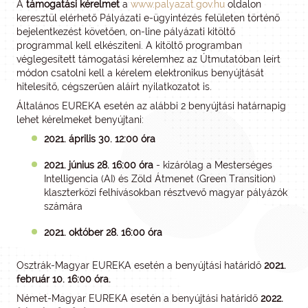
A
támogatási kérelmet
a
www.palyazat.gov.hu
oldalon
keresztül elérhető Pályázati e-ügyintézés felületen történő
bejelentkezést követően, on-line pályázati kitöltő
programmal kell elkészíteni. A kitöltő programban
véglegesített támogatási kérelemhez az Útmutatóban leírt
módon csatolni kell a kérelem elektronikus benyújtását
hitelesítő, cégszerűen aláírt nyilatkozatot is.
Általános EUREKA esetén az alábbi 2 benyújtási határnapig
lehet kérelmeket benyújtani:
2021. április 30. 12:00 óra
2021. június 28. 16:00 óra
- kizárólag a Mesterséges
Intelligencia (AI) és Zöld Átmenet (Green Transition)
klaszterközi felhívásokban résztvevő magyar pályázók
számára
2021. október 28. 16:00 óra
Osztrák-Magyar EUREKA esetén a benyújtási határidő
2021.
február 10. 16:00 óra.
Német-Magyar EUREKA esetén a benyújtási határidő
2022.