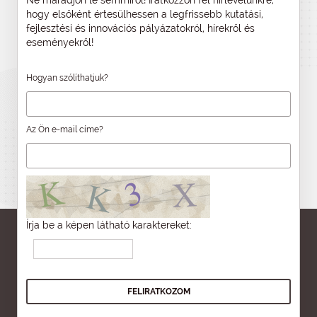
Ne maradjon le semmiről! Iratkozzon fel hírlevelünkre,
hogy elsőként értesülhessen a legfrissebb kutatási,
fejlesztési és innovációs pályázatokról, hírekről és
eseményekről!
Hogyan szólíthatjuk?
Az Ön e-mail címe?
Írja be a képen látható karaktereket: