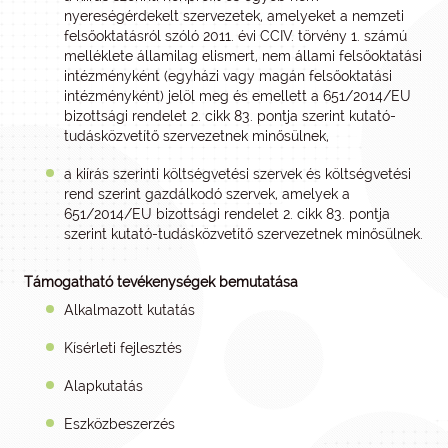
nyereségérdekelt szervezetek, amelyeket a nemzeti
felsőoktatásról szóló 2011. évi CCIV. törvény 1. számú
melléklete államilag elismert, nem állami felsőoktatási
intézményként (egyházi vagy magán felsőoktatási
intézményként) jelöl meg és emellett a 651/2014/EU
bizottsági rendelet 2. cikk 83. pontja szerint kutató-
tudásközvetítő szervezetnek minősülnek,
a kiírás szerinti költségvetési szervek és költségvetési
rend szerint gazdálkodó szervek, amelyek a
651/2014/EU bizottsági rendelet 2. cikk 83. pontja
szerint kutató-tudásközvetítő szervezetnek minősülnek.
Támogatható tevékenységek bemutatása
Alkalmazott kutatás
Kísérleti fejlesztés
Alapkutatás
Eszközbeszerzés