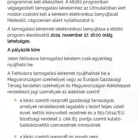
programmal kell elkészíteni. A kitöltő programban
véglegesített támogatási kérelemhez az Útmutatóban leírt
módon csatolni kell a kérelem elektronikus benyújtását
hitelesítő, cégszerűen aláírt nyilatkozatot is.
A támogatási kérelmek (elektronikus) benyújtása a kitöltő
program élesítésétől
2024. november 27. 16:00 óráig
lehetséges.
A pályázók köre
Jelen felhívásra támogatási kérelem csak egyénileg
nyújtható be.
A Felhívásra támogatási kérelmet nyújthatnak be a
Magyarországon székhellyel vagy az Európai Gazdasági
Térség területén székhellyel és Magyarországon fiókteleppel
rendelkező jogi személyek az alábbiak szerint:
a kiírás szerinti nonprofit gazdasági társaságok,
amelyek rendelkeznek legalább 1 lezárt teljes üzleti
évvel, kettős könyvvitelt vezetnek és a 651/2014/EU
bizottsági rendelet 2. cikk 83. pontja szerint kutató-
tudásközvetítő szervezetnek minősülnek.
a kiírás szerinti nonprofit és egyéb nem