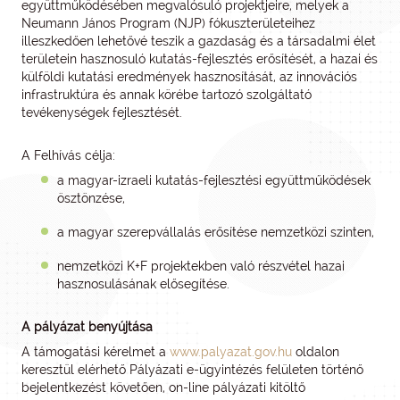
együttműködésében megvalósuló projektjeire, melyek a
Neumann János Program (NJP) fókuszterületeihez
illeszkedően lehetővé teszik a gazdaság és a társadalmi élet
területein hasznosuló kutatás-fejlesztés erősítését, a hazai és
külföldi kutatási eredmények hasznosítását, az innovációs
infrastruktúra és annak körébe tartozó szolgáltató
tevékenységek fejlesztését.
A Felhívás célja:
a magyar-izraeli kutatás-fejlesztési együttműködések
ösztönzése,
a magyar szerepvállalás erősítése nemzetközi szinten,
nemzetközi K+F projektekben való részvétel hazai
hasznosulásának elősegítése.
A pályázat benyújtása
A támogatási kérelmet a
www.palyazat.gov.hu
oldalon
keresztül elérhető Pályázati e-ügyintézés felületen történő
bejelentkezést követően, on-line pályázati kitöltő