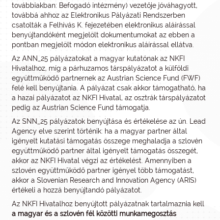
továbbiakban: Befogadó intézmény) vezetője jóváhagyott,
továbbá ahhoz az Elektronikus Pályázati Rendszerben
csatolták a Felhívás K. fejezetében elektronikus aláírással
benyújtandóként megjelölt dokumentumokat az ebben a
pontban megjelölt módon elektronikus aláírással ellátva.
Az ANN_25 pályázatokat a magyar kutatónak az NKFI
Hivatalhoz, míg a párhuzamos társpályázatot a külföldi
együttműködő partnernek az Austrian Science Fund (FWF)
felé kell benyújtania. A pályázat csak akkor támogatható, ha
a hazai pályázatot az NKFI Hivatal, az osztrák társpályázatot
pedig az Austrian Science Fund támogatja.
Az SNN_25 pályázatok benyújtása és értékelése az ún. Lead
Agency elve szerint történik: ha a magyar partner által
igényelt kutatási támogatás összege meghaladja a szlovén
együttműködő partner által igényelt támogatás összegét,
akkor az NKFI Hivatal végzi az értékelést. Amennyiben a
szlovén együttműködő partner igényel több támogatást,
akkor a Slovenian Research and Innovation Agency (ARIS)
értékeli a hozzá benyújtandó pályázatot.
Az NKFI Hivatalhoz benyújtott pályázatnak tartalmaznia kell
a magyar és a szlovén fél közötti munkamegosztás