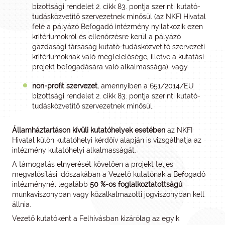
bizottsági rendelet 2. cikk 83. pontja szerinti kutató-
tudásközvetítő szervezetnek minősül (az NKFI Hivatal
felé a pályázó Befogadó intézmény nyilatkozik ezen
kritériumokról és ellenőrzésre kerül a pályázó
gazdasági társaság kutató-tudásközvetítő szervezeti
kritériumoknak való megfelelősége, illetve a kutatási
projekt befogadására való alkalmassága); vagy
non-profit szervezet
, amennyiben a 651/2014/EU
bizottsági rendelet 2. cikk 83. pontja szerinti kutató-
tudásközvetítő szervezetnek minősül.
Államháztartáson kívüli kutatóhelyek esetében
az NKFI
Hivatal külön kutatóhelyi kérdőív alapján is vizsgálhatja az
intézmény kutatóhelyi alkalmasságát.
A támogatás elnyerését követően a projekt teljes
megvalósítási időszakában a Vezető kutatónak a Befogadó
intézménynél legalább
50 %-os foglalkoztatottságú
munkaviszonyban vagy közalkalmazotti jogviszonyban kell
állnia.
Vezető kutatóként a Felhívásban kizárólag az egyik