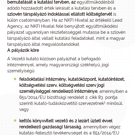
bemutatását a kutatási tervben, az
együttműködésből
adódó hozzáadott érték leírását a kutatási tervben és a
szlovén társpályázó indoklással ellátott költségtervét
is
külön csatolmányban. Ha az NKFI Hivatal az értékelő Lead
Agency, az NKFI Hivatal felé benyújtott együttműködési
pályázat ugyanolyan részletességgel mutassa be a szlovén
társpályázó által vállalt kutatási feladatokat, mint a magyar
társpályázó által megvalósítandókat.
A pályázók köre
A Vezető kutató közösen pályázhat a befogadó
intézménnyel, amely magyarországi székhelyű, jogi
személyiségű
felsőoktatási intézmény, kutatóközpont, kutatóintézet,
költségvetési szerv, költségvetési szerv jogi
személyiséggel rendelkező intézménye
, amennyiben a
651/2014/EU bizottsági rendelet 2. cikk 83. pontja
1
szerinti kutató-tudásközvetítő szervezetnek
minősül;
vagy
kettős könyvvitelt vezető és 2 lezárt üzleti évvel
rendelkező gazdasági társaság
, amennyiben végez
kutatás-fejlesztő tevékenységet és a 651/2014/EU