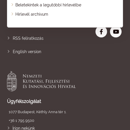
Beletekintek a legutóbbi hírlevélbe
Oldaltérkép
Hírlevél archívum
Nagyobb betű
RSS feliratkozás
English version
Ügyfélszolgálat
1077 Budapest, Kéthly Anna tér 1.
+36 1 795 9500
Írjon nekünk