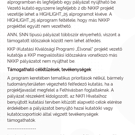
alprogramban és legfeljebb egy pályázat nyújtható be.
Vezető kutató egyszerre legfeljebb 2 db NKKP projekt
vezetője lehet a HIGHLIGHT_25 alprogramot kivéve. A
HIGHLIGHT_25 alprogram feltétele, hogy más NKKP
projekttel együtt nem vezethető.
ANN, SNN típusú pályázat többször elnyerhető, viszont a
támogatott időszakok között nem lehet átfedés.
KKP (Kutatási Kiválósági Program) „Élvonal” projekt vezető
kutatója a KKP megvalósítási időszakára vonatkozó más
NKKP pályázatot nem nyújthat be.
Támogatható célkitűzések, tevékenységek
A program keretében tematikus prioritások nélkül, bármely
tudományterületen végezhető felfedező kutatás, ha a
projektjavaslat megfelel a Felhívásban foglaltaknak. A
pályázat részeként kidolgozott, az NKFI Hivatalhoz
benyújtott kutatási tervben kitűzött alapvető célok elérése
érdekében a pályázatot benyújtó hazai kutató(k) vagy
kutatócsoport(ok) által végzett tevékenységek
támogathatók.
----------------