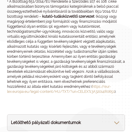
1
A Bizottság 651/2014/EU Rendelete a Szerződés 107. és 108. cikke
alkalmazásában bizonyos támogatási kategóriáknak a belső piaccal
összeegyeztethetővé nyilvánításáról (a továbbiakban: 651/2014/EU
bizottsági rendelet) –
kutató-tudásközvetítő szervezet
: (közjogi vagy
magánjogi értelemben) jogi formájától vagy finanszírozási módjától
függetlenül olyan entitás (pl. egyetem vagy kutatóintézet,
technológiatranszfer-ügynökség, innovációs közvetítő, valós vagy
virtuális együttműködést kínáló kutatásorientált entitás), amelynek
elsődleges célja a független tevékenységként végzett alapkutatás,
alkalmazott kutatás vagy kísérleti fejlesztés, vagy e tevékenységek
eredményeinek oktatás, közzététel vagy tudástranszfer útján széles
körben történő terjesztése. Amennyiben az ilyen entitás gazdasági
tevékenységeket is végez, a gazdasági tevékenységek finanszírozását, a
gazdasági tevékenységekkel járó költségek és az abból származó
bevételek elszámolását elkülönítve kell végezni. Azok a vállalkozások,
amelyek például részvényesként vagy tagként döntő befolyással
lehetnek egy ilyen entitásra, nem élvezhetnek preferenciális
hozzáférést az általa elért kutatási eredményekhez (
https://eur-
lex.europa.eu/legal-content/HU/TXT/?uri=CELEX%3A32014R0651
).
Letölthető pályázati dokumentumok