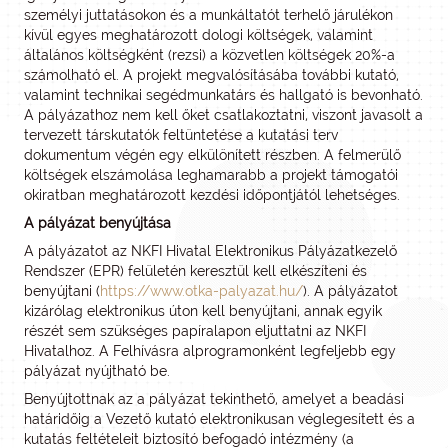
személyi juttatásokon és a munkáltatót terhelő járulékon
kívül egyes meghatározott dologi költségek, valamint
általános költségként (rezsi) a közvetlen költségek 20%-a
számolható el. A projekt megvalósításába további kutató,
valamint technikai segédmunkatárs és hallgató is bevonható.
A pályázathoz nem kell őket csatlakoztatni, viszont javasolt a
tervezett társkutatók feltüntetése a kutatási terv
dokumentum végén egy elkülönített részben. A felmerülő
költségek elszámolása leghamarabb a projekt támogatói
okiratban meghatározott kezdési időpontjától lehetséges.
A pályázat benyújtása
A pályázatot az NKFI Hivatal Elektronikus Pályázatkezelő
Rendszer (EPR) felületén keresztül kell elkészíteni és
benyújtani (
https://www.otka-palyazat.hu/
). A pályázatot
kizárólag elektronikus úton kell benyújtani, annak egyik
részét sem szükséges papíralapon eljuttatni az NKFI
Hivatalhoz. A Felhívásra alprogramonként legfeljebb egy
pályázat nyújtható be.
Benyújtottnak az a pályázat tekinthető, amelyet a beadási
határidőig a Vezető kutató elektronikusan véglegesített és a
kutatás feltételeit biztosító befogadó intézmény (a