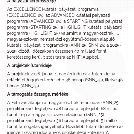
A pályázat keretösszege
Az EXCELLENCE kutatási pályázati programra
(EXCELLENCE_25), az ADVANCED kutatási pályázati
programra (ADVANCED_25), a STARTING kutatási pályázati
programra (STARTING_25), a HIGHLIGHT kutatási pályázati
programra (HIGHLIGHT_25) valamint a magyar-osztrák, ill.
magyar-szlovén nemzetközi együttműködésen alapuló
kutatási pályázati programokra (ANN_25, SNN_25) a 2025-
2029 közötti időszakban összesen 40 milliárd forint
keretösszeg kerül biztosításra az NKFI Alapból.
A projektek futamideje
A projektek 2026. január 1. napján indulnak, futamidejük
relációtól függően legfeljebb 36 hónap (SNN_25), illetve 48
hónap (ANN_25).
A támogatás összege, mértéke
A Felhívás alapján a magyar-osztrák relációban (ANN_25)
projektenként legfeljebb 48 hónapra legfeljebb 68 millió
forint, míg a magyar-szlovén relációban (SNN_25)
projektenként legfeljebb 36 hónapra legfeljebb 51 millió
forint támogatás igényelhető. Rövidebb futamidő esetén az
igényelt összeg időarányos csökkentése kötelező. A