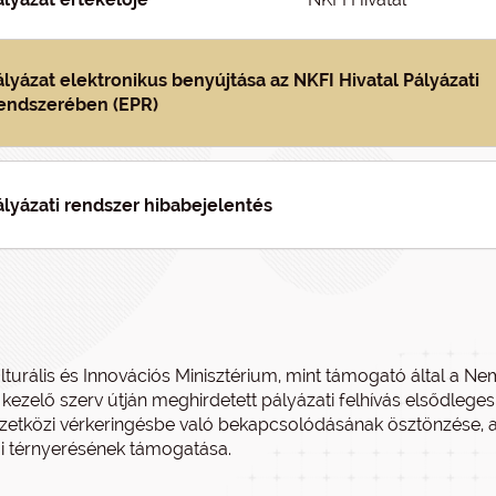
ályázat elektronikus benyújtása az NKFI Hivatal Pályázati
endszerében (EPR)
ályázati rendszer hibabejelentés
lturális és Innovációs Minisztérium, mint támogató által a Nemz
 kezelő szerv útján meghirdetett pályázati felhívás elsődleg
etközi vérkeringésbe való bekapcsolódásának ösztönzése,
i térnyerésének támogatása.