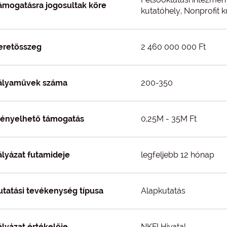
ámogatásra jogosultak köre
kutatóhely, Nonprofit
eretösszeg
2 460 000 000 Ft
ályaművek száma
200-350
gényelhető támogatás
0,25M - 35M Ft
ályázat futamideje
legfeljebb 12 hónap
utatási tevékenység típusa
Alapkutatás
ályázat értékelője
NKFI Hivatal