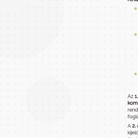
Az
1
komp
rend
fogl
A
2.
kije