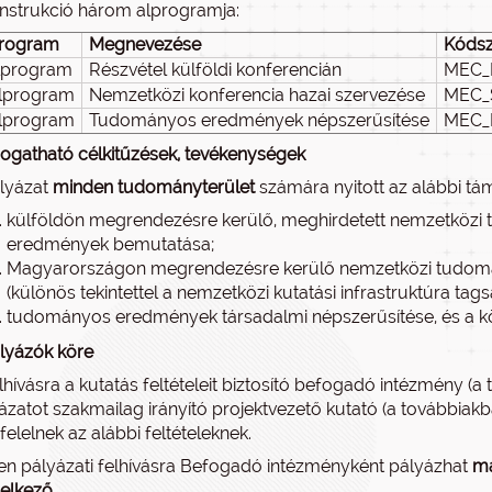
nstrukció három alprogramja:
rogram
Megnevezése
Kóds
alprogram
Részvétel külföldi konferencián
MEC_
alprogram
Nemzetközi konferencia hazai szervezése
MEC_
alprogram
Tudományos eredmények népszerűsítése
MEC_
gatható célkitűzések, tevékenységek
lyázat
minden tudományterület
számára nyitott az alábbi tá
külföldön megrendezésre kerülő, meghirdetett nemzetközi 
eredmények bemutatása;
Magyarországon megrendezésre kerülő nemzetközi tudomá
(különös tekintettel a nemzetközi kutatási infrastruktúra t
tudományos eredmények társadalmi népszerűsítése, és a kö
lyázók köre
lhívásra a kutatás feltételeit biztosító befogadó intézmény (
ázatot szakmailag irányító projektvezető kutató (a továbbia
elelnek az alábbi feltételeknek.
len pályázati felhívásra Befogadó intézményként pályázhat
ma
elkező