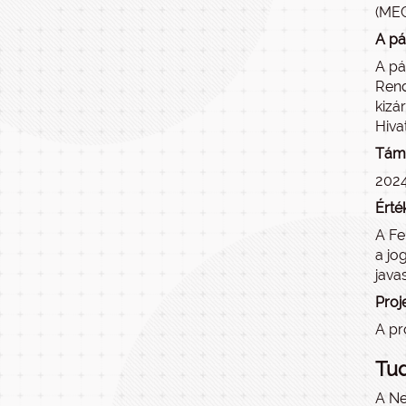
(MEC
A pá
A pá
Rend
kizá
Hiva
Támo
2024
Érté
A Fe
a jo
javas
Proj
A pr
Tud
A Ne