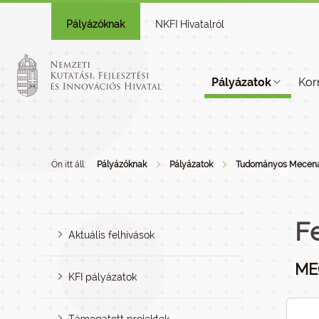
Pályázóknak
NKFI Hivatalról
Pályázatok
Kor
Ön itt áll:
Pályázóknak
Pályázatok
Tudományos Mecena
F
Aktuális felhívások
ME
KFI pályázatok