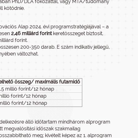
ntjában PhD/DLA fokozattal, vagy MTA/tudomány
l kötődnie.
vációs Alap 2024. évi programstratégiájával – a
zesen
2,46 milliárd forint
keretösszeget biztosít,
liárd forint.
zesen 200-350 darab. E szám indikatív jellegű,
nyében változhat.
elhető összeg/ maximális futamidő
,5 millió forint/12 hónap
illió forint/12 hónap
illió forint/12 hónap
ndelkezésre álló időtartam mindhárom alprogram
t megvalósítási időszak szakmailag
osszabbítható meg; kivételt képez az 1. alprogram