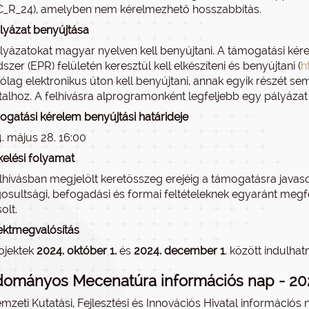
_R_24), amelyben nem kérelmezhető hosszabbítás.
lyázat benyújtása
lyázatokat magyar nyelven kell benyújtani. A támogatási kére
szer (EPR) felületén keresztül kell elkészíteni és benyújtani (
h
rólag elektronikus úton kell benyújtani, annak egyik részét se
talhoz. A felhívásra alprogramonként legfeljebb egy pályázat
gatási kérelem benyújtási határideje
. május 28. 16:00
kelési folyamat
lhívásban megjelölt keretösszeg erejéig a támogatásra java
gosultsági, befogadási és formai feltételeknek egyaránt megf
olt.
ektmegvalósítás
ojektek
2024. október 1.
és
2024. december 1
. között indulhat
ományos Mecenatúra információs nap - 202
mzeti Kutatási, Fejlesztési és Innovációs Hivatal információ