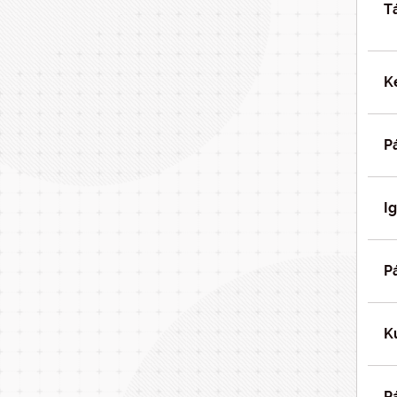
T
K
P
I
P
K
P