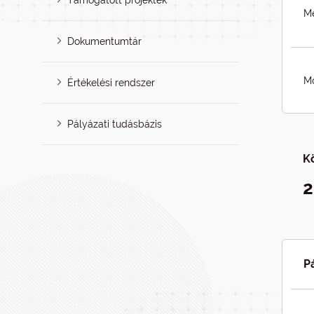
Támogatott projektek
Me
Dokumentumtár
Mó
Értékelési rendszer
Pályázati tudásbázis
K
2
P