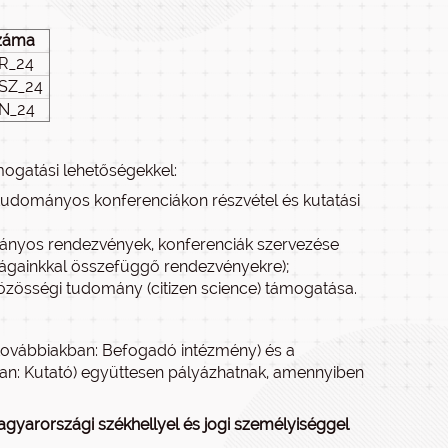
záma
R_24
SZ_24
N_24
mogatási lehetőségekkel:
tudományos konferenciákon részvétel és kutatási
nyos rendezvények, konferenciák szervezése
agságainkkal összefüggő rendezvényekre);
zösségi tudomány (citizen science) támogatása.
a továbbiakban: Befogadó intézmény) és a
kban: Kutató) együttesen pályázhatnak, amennyiben
gyarországi székhellyel és jogi személyiséggel