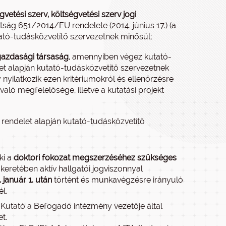
vetési szerv, költségvetési szerv jogi
tság 651/2014/EU rendelete (2014. június 17.) (a
ató-tudásközvetítő szervezetnek minősül;
 gazdasági társaság
, amennyiben végez kutató-
et alapján kutató-tudásközvetítő szervezetnek
nyilatkozik ezen kritériumokról és ellenőrzésre
aló megfelelősége, illetve a kutatási projekt
rendelet alapján kutató-tudásközvetítő
ki a
doktori fokozat megszerzéséhez szükséges
eretében aktív hallgatói jogviszonnyal
január 1. után
történt és munkavégzésre irányuló
l.
Kutató a Befogadó intézmény vezetője által
t.