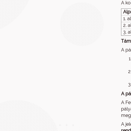
A ko
Alp
1. 
2. 
3. 
Támo
A pá
A pá
A Fe
pály
megf
A je
rend