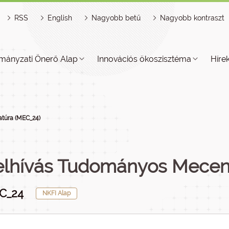
RSS
English
Nagyobb betű
Nagyobb kontraszt
mányzati Önerő Alap
Innovációs ökoszisztéma
Híre
túra (MEC_24)
elhívás Tudományos Mecen
C_24
NKFI Alap