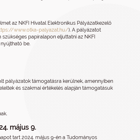
lmet az NKFI Hivatal Elektronikus Pályázatkezelő
ttps://www.otka-palyazat.hu/
). A pályázatot
m szükséges papíralapon eljuttatni az NKFI
 nyújtható be.
solt pályázatok támogatásra kerülnek, amennyiben
eleltek és szakmai értékelés alapján támogatásuk
nak.
4. május 9.
s napot tart 2024. május 9-én a Tudományos