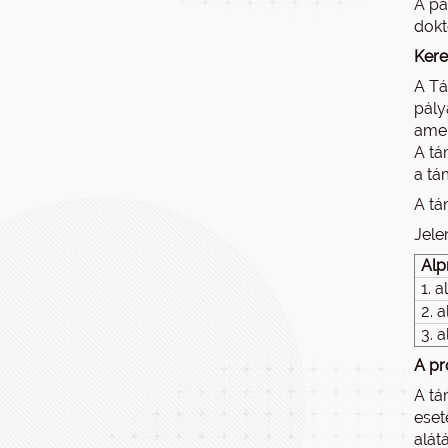
A pá
dokt
Kere
A Tá
pály
amel
A tá
a tá
A tá
Jele
Alp
1. 
2. 
3. 
A pr
A tá
eset
alát