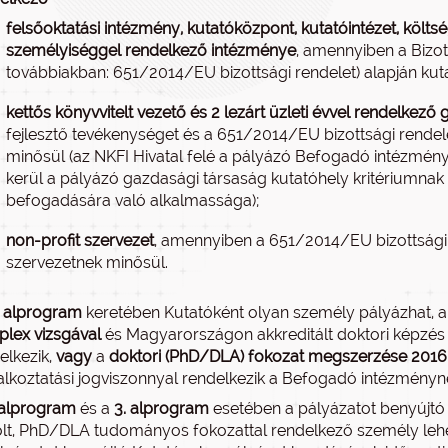
felsőoktatási
intézmény, kutatóközpont, kutatóintézet, költség
személyiséggel rendelkező intézménye
, amennyiben a Bizot
továbbiakban: 651/2014/EU bizottsági rendelet) alapján kut
kettős könyvvitelt vezető és 2 lezárt üzleti évvel rendelkező
fejlesztő tevékenységet és a 651/2014/EU bizottsági rendel
minősül (az NKFI Hivatal felé a pályázó Befogadó intézmény 
kerül a pályázó gazdasági társaság kutatóhely kritériumnak v
befogadására való alkalmassága);
non-profit
szervezet
, amennyiben a 651/2014/EU bizottsági 
szervezetnek minősül.
. alprogram
keretében Kutatóként olyan személy pályázhat, a
lex vizsgával
és Magyarországon akkreditált doktori képzés k
elkezik,
vagy
a
doktori (PhD/DLA) fokozat megszerzése 2016. 
alkoztatási jogviszonnyal rendelkezik a Befogadó intézményné
 alprogram
és a
3. alprogram
esetében a pályázatot benyújtó 
lölt, PhD/DLA tudományos fokozattal rendelkező személy lehe