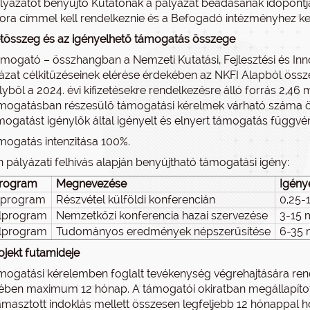
lyázatot benyújtó Kutatónak a pályázat beadásának időpo
ora címmel kell rendelkeznie és a Befogadó intézményhez kel
tösszeg és az igényelhető támogatás összege
mogató – összhangban a Nemzeti Kutatási, Fejlesztési és Inno
ázat célkitűzéseinek elérése érdekében az NKFI Alapból öss
yből a 2024. évi kifizetésekre rendelkezésre álló forrás 2,46 mil
mogatásban részesülő támogatási kérelmek várható száma öss
mogatást igénylők által igényelt és elnyert támogatás függvé
mogatás intenzitása 100%.
n pályázati felhívás alapján benyújtható támogatási igény:
rogram
Megnevezése
Igény
alprogram
Részvétel külföldi konferencián
0,25-1
alprogram
Nemzetközi konferencia hazai szervezése
3-15 m
alprogram
Tudományos eredmények népszerűsítése
6-35 m
ojekt futamideje
mogatási kérelemben foglalt tevékenység végrehajtására re
ében maximum 12 hónap. A támogatói okiratban megállapítot
ámasztott indoklás mellett összesen legfeljebb 12 hónappal h