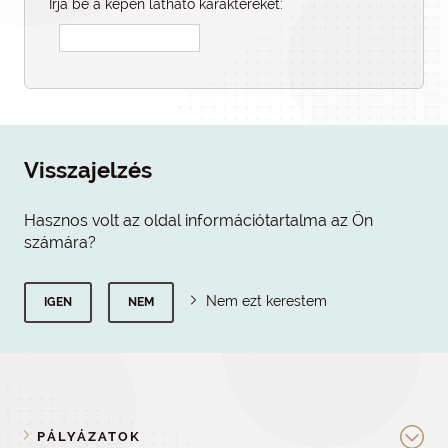
Írja be a képen látható karaktereket:
Visszajelzés
Hasznos volt az oldal információtartalma az Ön
számára?
Nem ezt kerestem
IGEN
NEM
PÁLYÁZATOK