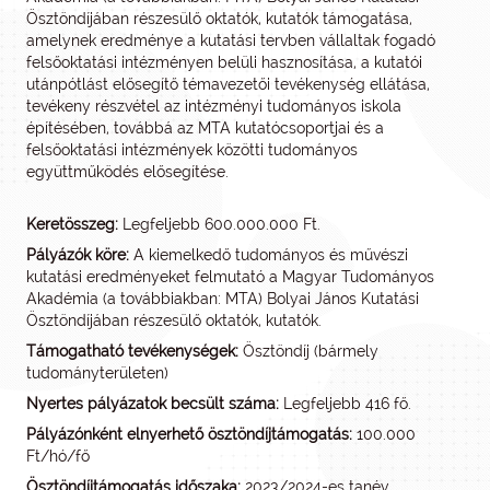
Ösztöndíjában részesülő oktatók, kutatók támogatása,
amelynek eredménye a kutatási tervben vállaltak fogadó
felsőoktatási intézményen belüli hasznosítása, a kutatói
utánpótlást elősegítő témavezetői tevékenység ellátása,
tevékeny részvétel az intézményi tudományos iskola
építésében, továbbá az MTA kutatócsoportjai és a
felsőoktatási intézmények közötti tudományos
együttműködés elősegítése.
Keretösszeg:
Legfeljebb 600.000.000 Ft.
Pályázók köre:
A kiemelkedő tudományos és művészi
kutatási eredményeket felmutató a Magyar Tudományos
Akadémia (a továbbiakban: MTA) Bolyai János Kutatási
Ösztöndíjában részesülő oktatók, kutatók.
Támogatható tevékenységek:
Ösztöndíj (bármely
tudományterületen)
Nyertes pályázatok becsült száma:
Legfeljebb 416 fő.
Pályázónként elnyerhető ösztöndíjtámogatás:
100.000
Ft/hó/fő
Ösztöndíjtámogatás időszaka:
2023/2024-es tanév