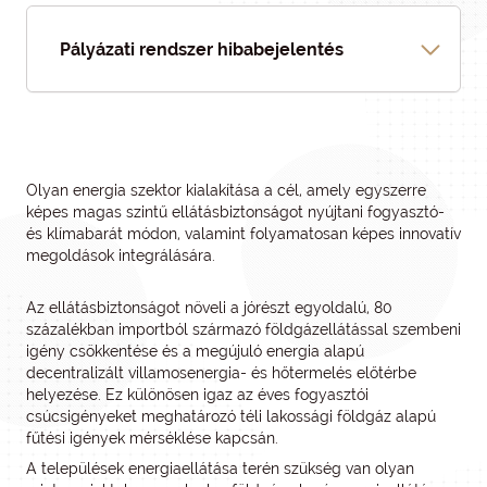
Pályázati rendszer hibabejelentés
Olyan energia szektor kialakítása a cél, amely egyszerre
képes magas szintű ellátásbiztonságot nyújtani fogyasztó-
és klímabarát módon, valamint folyamatosan képes innovatív
megoldások integrálására.
Az ellátásbiztonságot növeli a jórészt egyoldalú, 80
százalékban importból származó földgázellátással szembeni
igény csökkentése és a megújuló energia alapú
decentralizált villamosenergia- és hőtermelés előtérbe
helyezése. Ez különösen igaz az éves fogyasztói
csúcsigényeket meghatározó téli lakossági földgáz alapú
fűtési igények mérséklése kapcsán.
A települések energiaellátása terén szükség van olyan