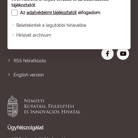
tájékoztatót
.
Az
adatvédelmi tájékoztatót
elfogadom.
Beletekintek a legutóbbi hírlevélbe
Oldaltérkép
Hírlevél archívum
Nagyobb betű
RSS feliratkozás
English version
Ügyfélszolgálat