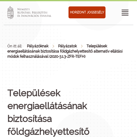
HORIZONT JOGSEGÉLY
Ön itt áll:
Pályázóknak
Pályázatok
Települések
energiaellátásának biztosítása földgázhelyettesítő alternatív ellátási
módok felhasználásával (2020-3.1.3-ZFR-TEFH)
Települések
energiaellátásának
biztosítása
földgázhelyettesítő