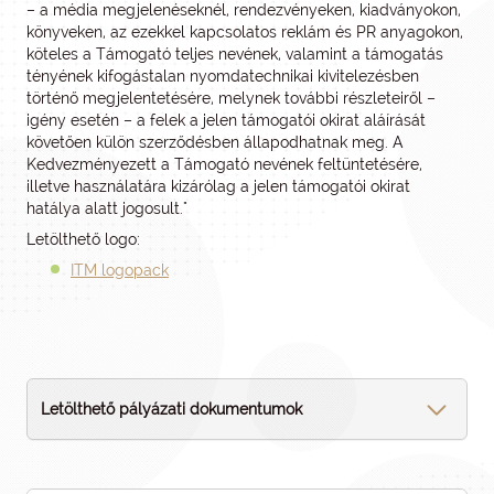
– a média megjelenéseknél, rendezvényeken, kiadványokon,
könyveken, az ezekkel kapcsolatos reklám és PR anyagokon,
köteles a Támogató teljes nevének, valamint a támogatás
tényének kifogástalan nyomdatechnikai kivitelezésben
történő megjelentetésére, melynek további részleteiről –
igény esetén – a felek a jelen támogatói okirat aláírását
követően külön szerződésben állapodhatnak meg. A
Kedvezményezett a Támogató nevének feltüntetésére,
illetve használatára kizárólag a jelen támogatói okirat
hatálya alatt jogosult."
Letölthető logo:
ITM logopack
Letölthető pályázati dokumentumok