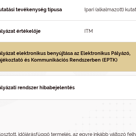
utatási tevékenység típusa
Ipari (alkalmazott) kutat
ályázat értékelője
ITM
ályázat elektronikus benyújtása az Elektronikus Pályázó,
ájékoztató és Kommunikációs Rendszerben (EPTK)
ályázati rendszer hibabejelentés
losztott, időjárásfüggő termelés, az egyre inkább változó felh