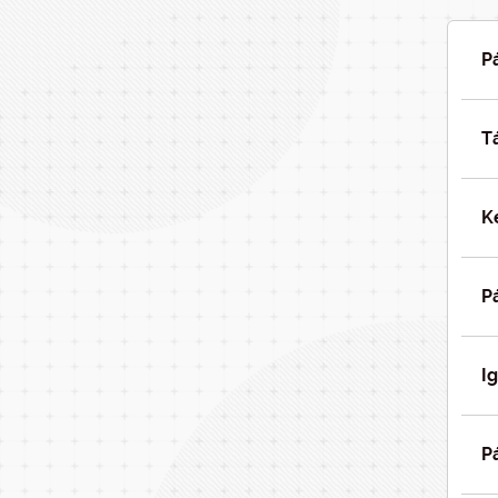
P
T
K
P
I
P