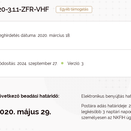
0-3.1.1-ZFR-VHF
Egyéb támogatás
ghirdetés dátuma: 2020. március 18.
dosítás:
2024. szeptember 27.
Verzió: 3
övetkező beadási határidő:
Elektronikus benyújtás hat
Postára adás határideje: 2
020. május 29.
legkésőbb 3 naptári napon
személyesen az NKFIH ügy