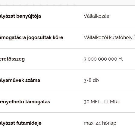
ályázat benyújtója
Vállalkozás
ámogatásra jogosultak köre
Vállalkozói kutatóhely,
eretösszeg
3 000 000 000 Ft
ályaművek száma
3-8 db
gényelhető támogatás
30 MFt - 1,1 MRd
ályázat futamideje
max. 24 hónap