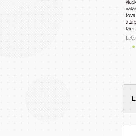
kiad
vala
tová
álla
támo
Letö
L