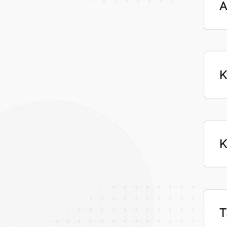
A
K
K
T