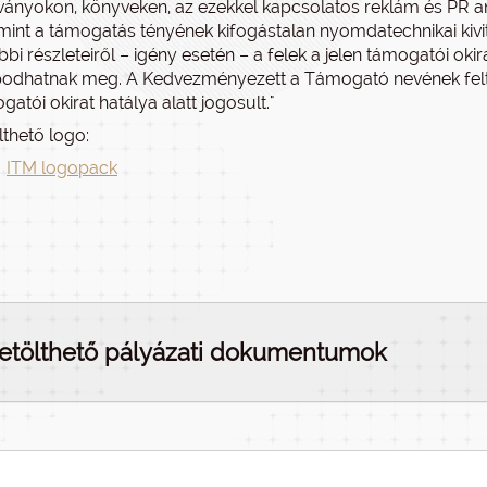
ványokon, könyveken, az ezekkel kapcsolatos reklám és PR a
mint a támogatás tényének kifogástalan nyomdatechnikai kiv
bbi részleteiről – igény esetén – a felek a jelen támogatói ok
podhatnak meg. A Kedvezményezett a Támogató nevének feltünt
gatói okirat hatálya alatt jogosult."
lthető logo:
ITM logopack
etölthető pályázati dokumentumok