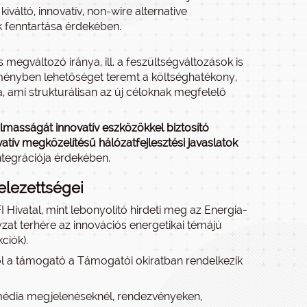
váltó, innovatív, non-wire alternative
k fenntartása érdekében.
egváltozó iránya, ill. a feszültségváltozások is
redményben lehetőséget teremt a költséghatékony,
, ami strukturálisan az új céloknak megfelelő
almasságát innovatív eszközökkel biztosító
vatív megközelítésű hálózatfejlesztési javaslatok
tegrációja érdekében.
elezettségei
Hivatal, mint lebonyolító hirdeti meg az Energia-
yzat terhére az innovációs energetikai témájú
ciók).
ről a támogató a Támogatói okiratban rendelkezik
 média megjelenéseknél, rendezvényeken,