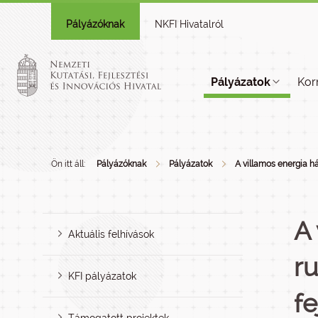
Pályázóknak
NKFI Hivatalról
Pályázatok
Kor
Ön itt áll:
Pályázóknak
Pályázatok
A villamos energia há
A 
Aktuális felhívások
ru
KFI pályázatok
f