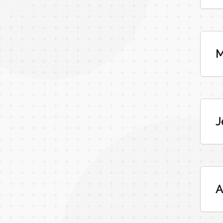
M
J
A