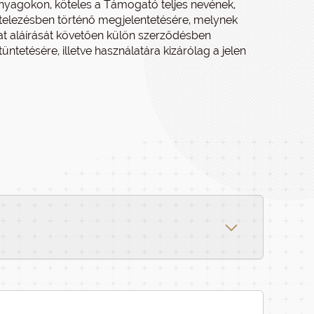
nyagokon, köteles a Támogató teljes nevének,
itelezésben történő megjelentetésére, melynek
irat aláírását követően külön szerződésben
etésére, illetve használatára kizárólag a jelen