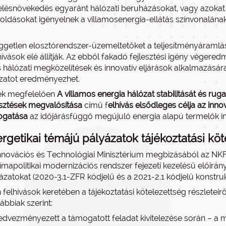
elésnövekedés egyaránt hálózati beruházásokat, vagy azokat ki
ldásokat igényelnek a villamosenergia-ellátás színvonalána
ggetlen elosztórendszer-üzemeltetőket a teljesítményáramlás m
ihívások elé állítják. Az ebből fakadó fejlesztési igény vége
 hálózati megközelítések és innovatív eljárások alkalmazására
zatot eredményezhet.
ek megfelelően
A villamos energia hálózat stabilitását és rug
esztések megvalósítása
című f
elhívás elsődleges célja az inno
ogatása
az időjárásfüggő megújuló energia alapú termelők in
rgetikai témájú pályázatok tájékoztatási köt
nnovációs és Technológiai Minisztérium megbízásából az NKFI 
límapolitikai modernizációs rendszer fejezeti kezelésű előirán
ázatokat (2020-3.1-ZFR kódjelű és a 2021-2.1 kódjelű konstruk
 felhívások keretében a tájékoztatási kötelezettség részletei
lábbiak szerint:
edvezményezett a támogatott feladat kivitelezése során – a