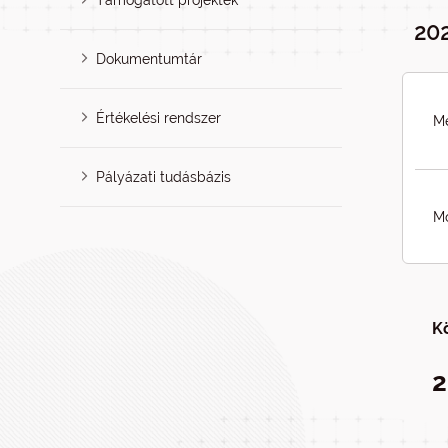
Támogatott projektek
202
Dokumentumtár
Értékelési rendszer
Me
Pályázati tudásbázis
Mó
K
2