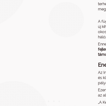
terh
mego
A fü
új k
okos
háló
Enn
fejl
tám
Ene
Az I
és k
pály
Ezen
az a
„A K