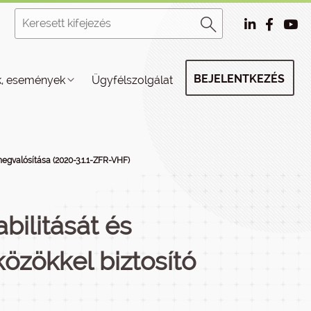
BEJELENTKEZÉS
k, események
Ügyfélszolgálat
megvalósítása (2020-3.1.1-ZFR-VHF)
bilitását és
özökkel biztosító