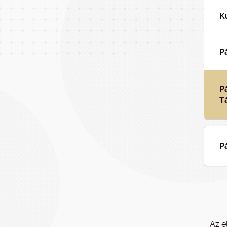
K
P
P
T
P
Az e