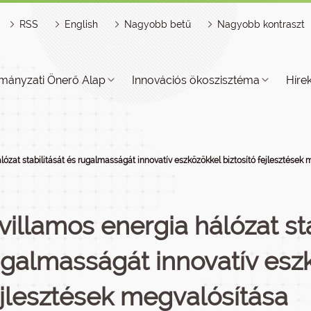
RSS
English
Nagyobb betű
Nagyobb kontraszt
mányzati Önerő Alap
Innovációs ökoszisztéma
Híre
lózat stabilitását és rugalmasságát innovatív eszközökkel biztosító fejlesztések 
villamos energia hálózat sta
galmasságát innovatív eszk
ejlesztések megvalósítása