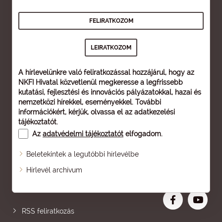
A hírlevelünkre való feliratkozással hozzájárul, hogy az
NKFI Hivatal közvetlenül megkeresse a legfrissebb
kutatási, fejlesztési és innovációs pályázatokkal, hazai és
nemzetközi hírekkel, eseményekkel. További
információkért, kérjük, olvassa el az
adatkezelési
tájékoztatót
.
Az
adatvédelmi tájékoztatót
elfogadom.
Beletekintek a legutóbbi hírlevélbe
Oldaltérkép
Hírlevél archívum
Nagyobb betű
RSS feliratkozás