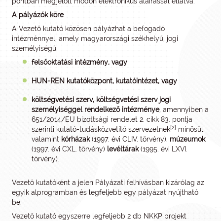
pontban megjelölt módon elektronikus aláírással ellátva.
A pályázók köre
A Vezető kutató közösen pályázhat a befogadó
intézménnyel, amely magyarországi székhelyű, jogi
személyiségű
felsőoktatási intézmény, vagy
HUN-REN kutatóközpont, kutatóintézet, vagy
költségvetési szerv, költségvetési szerv jogi
személyiséggel rendelkező intézménye
, amennyiben a
651/2014/EU bizottsági rendelet 2. cikk 83. pontja
[2]
szerinti kutató-tudásközvetítő szervezetnek
minősül,
valamint
kórházak
(1997. évi CLIV. törvény),
múzeumok
(1997. évi CXL. törvény)
levéltárak
(1995. évi LXVI.
törvény).
Vezető kutatóként a jelen Pályázati felhívásban kizárólag az
egyik alprogramban és legfeljebb egy pályázat nyújtható
be.
Vezető kutató egyszerre legfeljebb 2 db NKKP projekt