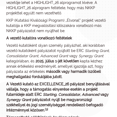
vezetője lehet a HIGHLIGHT_26 alprogramot kivéve. A
HIGHLIGHT_26 alprogram feltétele, hogy más NKKP
projekttel együtt nem vezethető.
KKP (Kutatási Kiválósági Program) „Élvonal” projekt vezető
kutatója a KKP megvalósítási időszakára vonatkozó más
NKKP pályázatot nem nyújthat be.
A vezető kutatóra vonatkozó feltételek
Vezető kutatóként olyan személy pályázhat, aki korábban
vezető kutatóként pályázatot nyújtott be ERC
Starting Grant,
Consolidator Grant, Advanced Grant
vagy
Synergy Grant
kategóriában, és
2025. július 1-jét követően
kapta kézhez
annak értékelési eredményét, amellyel igazolja azt, hogy
pályázata az értékelés
második vagy harmadik (szóbeli
meghallgatás) fordulójába jutott.
A Vezető kutató az EXCELLENCE_26 pályázat benyújtásával
vállalja, hogy a támogatás elnyerése esetén a projekt
futamideje alatt ERC
Starting, Consolidator, Advanced
vagy
Synergy
Grant
pályázatot nyújt be magyarországi
székhellyel és jogi személyiséggel rendelkező befogadó
[3]
intézménnyel közösen.