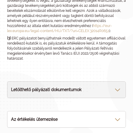
tevékenységeket is végez, a gazdasági tevékenységek finanszírozását, a
gazdasági tevékenységekkel járó költségek és az abból származó
bevételek elszámolását elkülönítve kell végezni. Azok a vállalkozások,
amelyek például részvényesként vagy tagként döntő befolyással
lehetnek egy ilyen entitásra, nem élvezhetnek preferenciális
hozzáférést az általa elért kutatási eredményekhez (
https://eur-
lex.europa.eu/legal-content/HU/TXT/?uri=CELEX:32014R0651
).
[3]
ERC pályázatot benyújthatnak modellt váltott egyetemen affiliációval
rendelkező kutatók is, és pályázatuk értékelésre kerül. A támogatás
folyósításának szabályairól rendelkezik a jelen Pályázati felhívás
megjelenésekor érvényben levő Tanács (EU) 2022/2506 végrehajtási
határozat.
Letölthető pályázati dokumentumok
Az értékelés ütemezése