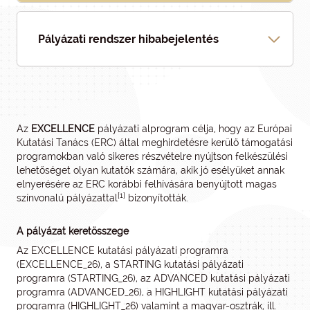
Pályázati rendszer hibabejelentés
Az
EXCELLENCE
pályázati alprogram célja, hogy az Európai
Kutatási Tanács (ERC) által meghirdetésre kerülő támogatási
programokban való sikeres részvételre nyújtson felkészülési
lehetőséget olyan kutatók számára, akik jó esélyüket annak
elnyerésére az ERC korábbi felhívására benyújtott magas
[1]
színvonalú pályázattal
bizonyították.
A pályázat keretösszege
Az EXCELLENCE kutatási pályázati programra
(EXCELLENCE_26), a STARTING kutatási pályázati
programra (STARTING_26), az ADVANCED kutatási pályázati
programra (ADVANCED_26), a HIGHLIGHT kutatási pályázati
programra (HIGHLIGHT_26) valamint a magyar-osztrák, ill.