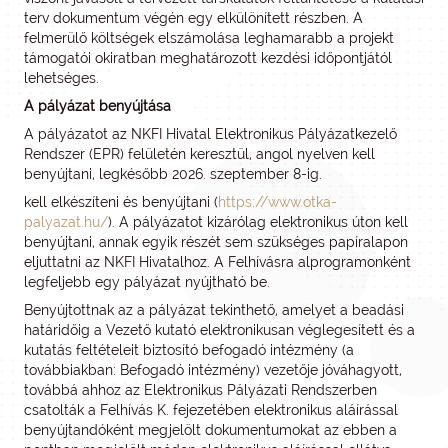
terv dokumentum végén egy elkülönített részben. A
felmerülő költségek elszámolása leghamarabb a projekt
támogatói okiratban meghatározott kezdési időpontjától
lehetséges.
A pályázat benyújtása
A pályázatot az NKFI Hivatal Elektronikus Pályázatkezelő
Rendszer (EPR) felületén keresztül, angol nyelven kell
benyújtani, legkésőbb 2026. szeptember 8-ig.
kell elkészíteni és benyújtani (
https://www.otka-
palyazat.hu/
). A pályázatot kizárólag elektronikus úton kell
benyújtani, annak egyik részét sem szükséges papíralapon
eljuttatni az NKFI Hivatalhoz. A Felhívásra alprogramonként
legfeljebb egy pályázat nyújtható be.
Benyújtottnak az a pályázat tekinthető, amelyet a beadási
határidőig a Vezető kutató elektronikusan véglegesített és a
kutatás feltételeit biztosító befogadó intézmény (a
továbbiakban: Befogadó intézmény) vezetője jóváhagyott,
továbbá ahhoz az Elektronikus Pályázati Rendszerben
csatolták a Felhívás K. fejezetében elektronikus aláírással
benyújtandóként megjelölt dokumentumokat az ebben a