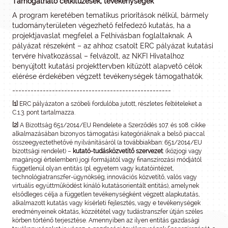
Támogatható célkitűzések, tevékenységek
A program keretében tematikus prioritások nélkül, bármely
tudományterületen végezhető felfedező kutatás, ha a
projektjavaslat megfelel a Felhívásban foglaltaknak. A
pályázat részeként – az ahhoz csatolt ERC pályázat kutatási
tervére hivatkozással – felvázolt, az NKFI Hivatalhoz
benyújtott kutatási projekttervben kitűzött alapvető célok
elérése érdekében végzett tevékenységek támogathatók.
----------------------------------------------------
[1]
ERC pályázaton a szóbeli fordulóba jutott, részletes feltételeket a
C.1.3. pont tartalmazza.
[2]
A Bizottság 651/2014/EU Rendelete a Szerződés 107. és 108. cikke
alkalmazásában bizonyos támogatási kategóriáknak a belső piaccal
összeegyeztethetővé nyilvánításáról (a továbbiakban: 651/2014/EU
bizottsági rendelet) –
kutató-tudásközvetítő szervezet
: (közjogi vagy
magánjogi értelemben) jogi formájától vagy finanszírozási módjától
függetlenül olyan entitás (pl. egyetem vagy kutatóintézet,
technológiatranszfer-ügynökség, innovációs közvetítő, valós vagy
virtuális együttműködést kínáló kutatásorientált entitás), amelynek
elsődleges célja a független tevékenységként végzett alapkutatás,
alkalmazott kutatás vagy kísérleti fejlesztés, vagy e tevékenységek
eredményeinek oktatás, közzététel vagy tudástranszfer útján széles
körben történő terjesztése. Amennyiben az ilyen entitás gazdasági