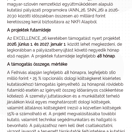
magyar-szlovén nemzetközi együttműködésen alapuló
kutatási pályázati programokra (ANN_26, SNN_26) a 2026-
2030 közötti időszakban összesen 40 milliárd forint
keretösszeg kerül biztosításra az NKFI Alapból.
A projektek futamideje
Az EXCELLENCE_26 keretében támogatást nyert projektet
2026. június 1. és 2027. január 1
. között lehet megkezdeni, de
legkorábban a pályázatbenyújtást követő negyedik hónap
első napján. A projektek futamideje legfeljebb
48 hónap
.
A támogatás összege, mértéke
A Felhívás alapján legfeljebb 48 hónapra, legfeljebb 160
millió forint + 25 % (opcionális dologi költségkeret kísérletes
kutatásokhoz) támogatás igényelhető. 24 hónapnál rövidebb
futamidő esetén az igényelt összeg időarányos csökkentése
kötelező. A személyi juttatásokon és a munkáltatót terhelő
járulékon kívül egyes meghatározott dologi költségek,
valamint általános költségként (rezsi) a közvetlen költségek
15%-a számolható el. A projekt megvalósításába további
kutató, valamint technikai segédmunkatárs és hallgató is
bevonható. A pályázathoz nem kell őket csatlakoztatni,
viszont javasolt a tervezett társkutatók feltüntetése a kutatási