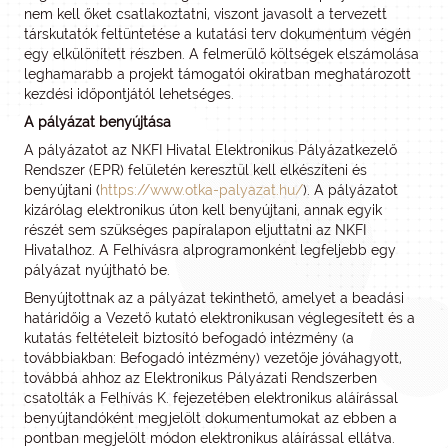
nem kell őket csatlakoztatni, viszont javasolt a tervezett
társkutatók feltüntetése a kutatási terv dokumentum végén
egy elkülönített részben. A felmerülő költségek elszámolása
leghamarabb a projekt támogatói okiratban meghatározott
kezdési időpontjától lehetséges.
A pályázat benyújtása
A pályázatot az NKFI Hivatal Elektronikus Pályázatkezelő
Rendszer (EPR) felületén keresztül kell elkészíteni és
benyújtani (
https://www.otka-palyazat.hu/
). A pályázatot
kizárólag elektronikus úton kell benyújtani, annak egyik
részét sem szükséges papíralapon eljuttatni az NKFI
Hivatalhoz. A Felhívásra alprogramonként legfeljebb egy
pályázat nyújtható be.
Benyújtottnak az a pályázat tekinthető, amelyet a beadási
határidőig a Vezető kutató elektronikusan véglegesített és a
kutatás feltételeit biztosító befogadó intézmény (a
továbbiakban: Befogadó intézmény) vezetője jóváhagyott,
továbbá ahhoz az Elektronikus Pályázati Rendszerben
csatolták a Felhívás K. fejezetében elektronikus aláírással
benyújtandóként megjelölt dokumentumokat az ebben a
pontban megjelölt módon elektronikus aláírással ellátva.