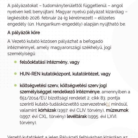
A pályázatokat – tudományterülettől függetlenül – angol
nyelven kell benyújtani. Magyar nyelvű pályázat kizárólag –
legkésőbb 2026. február 24-ig kérelmezett – előzetes
engedély (ún. Hungarikum-engedély) alapján nyújtható be.
A pályázók köre
A Vezető kutató közösen pályázhat a befogadó
intézménnyel, amely magyarországi székhelyű, jogi
személyiségű
felsőoktatási intézmény, vagy
HUN-REN kutatóközpont, kutatóintézet, vagy
költségvetési szerv, költségvetési szerv jogi
személyiséggel rendelkező intézménye
, amennyiben a
651/2014/EU bizottsági rendelet 2. cikk 83. pontja
szerinti kutató-tudásközvetítő szervezetnek
[1]
minősül,
valamint
kórházak
(1997. évi CLIV. törvény),
múzeumok
(1997. évi CXL. törvény)
levéltárak
(1995. évi LXVI.
törvény).
Vezető kutatóként a jelen Pályázati felhívásban kizárólag az