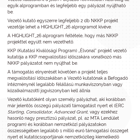
egyik alprogramban és legfeljebb egy pályázat nyújtható
be.
Vezető kutató egyszerre legfeljebb 2 db NKKP projekt
vezetője lehet a HIGHLIGHT_26 alprogramot kivéve.
A HIGHLIGHT_26 alprogram feltétele, hogy más NKKP
projekttel együtt nem vezethető.
KKP (Kutatási Kiválósági Program) „Élvonal” projekt vezető
kutatója a KKP megvalósítási időszakára vonatkozó más
NKKP pályázatot nem nyújthat be.
A támogatás elnyerését követően a projekt teljes
megvalósítási időszakában a Vezető kutatónak a Befogadó
intézménynél legalább félállású munkaviszonyban vagy
közalkalmazotti jogviszonyban kell állnia
Vezető kutatóként olyan személy pályázhat, aki korábban
már jelentős összegű pályázati támogatást nyert el (ERC
Starting, Consolidator, Advanced Grant,
vagy ezekhez
hasonló nagy presztízsű pályázat, pl. az MTA Lendület
program) és korábban nemzetközi pályázatokon
összességében legalább 1 millió euró támogatási összeget
nyert el kutatócsoportjának nemzetközileg kiemelkedő