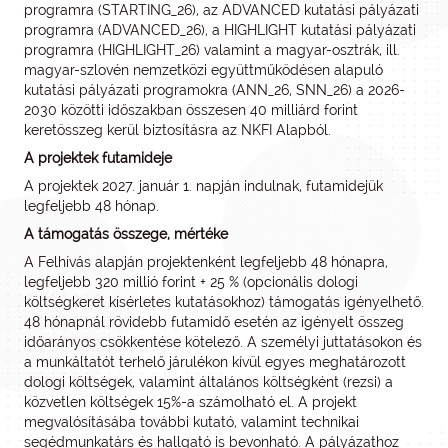
programra (STARTING_26), az ADVANCED kutatási pályázati
programra (ADVANCED_26), a HIGHLIGHT kutatási pályázati
programra (HIGHLIGHT_26) valamint a magyar-osztrák, ill.
magyar-szlovén nemzetközi együttműködésen alapuló
kutatási pályázati programokra (ANN_26, SNN_26) a 2026-
2030 közötti időszakban összesen 40 milliárd forint
keretösszeg kerül biztosításra az NKFI Alapból.
A projektek futamideje
A projektek 2027. január 1. napján indulnak, futamidejük
legfeljebb 48 hónap.
A támogatás összege, mértéke
A Felhívás alapján projektenként legfeljebb 48 hónapra,
legfeljebb 320 millió forint + 25 % (opcionális dologi
költségkeret kísérletes kutatásokhoz) támogatás igényelhető.
48 hónapnál rövidebb futamidő esetén az igényelt összeg
időarányos csökkentése kötelező. A személyi juttatásokon és
a munkáltatót terhelő járulékon kívül egyes meghatározott
dologi költségek, valamint általános költségként (rezsi) a
közvetlen költségek 15%-a számolható el. A projekt
megvalósításába további kutató, valamint technikai
segédmunkatárs és hallgató is bevonható. A pályázathoz