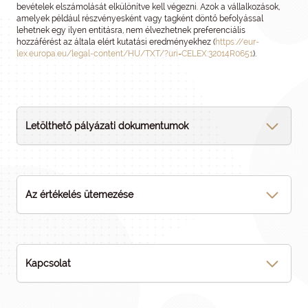
bevételek elszámolását elkülönítve kell végezni. Azok a vállalkozások,
amelyek például részvényesként vagy tagként döntő befolyással
lehetnek egy ilyen entitásra, nem élvezhetnek preferenciális
hozzáférést az általa elért kutatási eredményekhez (
https://eur-
lex.europa.eu/legal-content/HU/TXT/?uri=CELEX:32014R0651
).
Letölthető pályázati dokumentumok
Az értékelés ütemezése
Kapcsolat