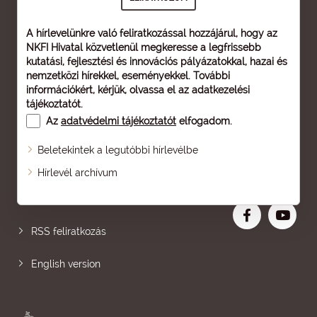
A hírlevelünkre való feliratkozással hozzájárul, hogy az
NKFI Hivatal közvetlenül megkeresse a legfrissebb
kutatási, fejlesztési és innovációs pályázatokkal, hazai és
nemzetközi hírekkel, eseményekkel. További
információkért, kérjük, olvassa el az
adatkezelési
tájékoztatót
.
Az
adatvédelmi tájékoztatót
elfogadom.
Beletekintek a legutóbbi hírlevélbe
Oldaltérkép
Hírlevél archívum
Nagyobb betű
RSS feliratkozás
English version