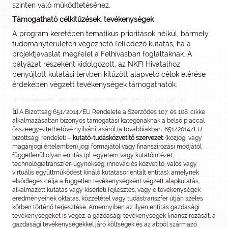
szinten való működtetéséhez.
Támogatható célkitűzések, tevékenységek
A program keretében tematikus prioritások nélkül, bármely
tudományterületen végezhető felfedező kutatás, ha a
projektjavaslat megfelel a Felhívásban foglaltaknak. A
pályázat részeként kidolgozott, az NKFI Hivatalhoz
benyújtott kutatási tervben kitűzött alapvető célok elérése
érdekében végzett tevékenységek támogathatók.
---------------------------------------------------------
[1]
A Bizottság 651/2014/EU Rendelete a Szerződés 107. és 108. cikke
alkalmazásában bizonyos támogatási kategóriáknak a belső piaccal
összeegyeztethetővé nyilvánításáról (a továbbiakban: 651/2014/EU
bizottsági rendelet) –
kutató-tudásközvetítő szervezet
: (közjogi vagy
magánjogi értelemben) jogi formájától vagy finanszírozási módjától
függetlenül olyan entitás (pl. egyetem vagy kutatóintézet,
technológiatranszfer-ügynökség, innovációs közvetítő, valós vagy
virtuális együttműködést kínáló kutatásorientált entitás), amelynek
elsődleges célja a független tevékenységként végzett alapkutatás,
alkalmazott kutatás vagy kísérleti fejlesztés, vagy e tevékenységek
eredményeinek oktatás, közzététel vagy tudástranszfer útján széles
körben történő terjesztése. Amennyiben az ilyen entitás gazdasági
tevékenységeket is végez, a gazdasági tevékenységek finanszírozását, a
gazdasági tevékenységekkel járó költségek és az abból származó