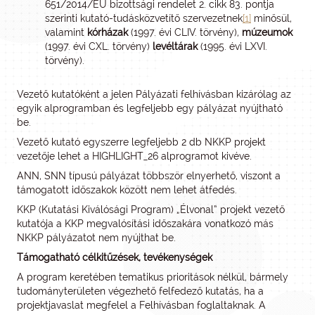
651/2014/EU bizottsági rendelet 2. cikk 83. pontja
szerinti kutató-tudásközvetítő szervezetnek
[1]
minősül,
valamint
kórházak
(1997. évi CLIV. törvény),
múzeumok
(1997. évi CXL. törvény)
levéltárak
(1995. évi LXVI.
törvény).
Vezető kutatóként a jelen Pályázati felhívásban kizárólag az
egyik alprogramban és legfeljebb egy pályázat nyújtható
be.
Vezető kutató egyszerre legfeljebb 2 db NKKP projekt
vezetője lehet a HIGHLIGHT_26 alprogramot kivéve.
ANN, SNN típusú pályázat többször elnyerhető, viszont a
támogatott időszakok között nem lehet átfedés.
KKP (Kutatási Kiválósági Program) „Élvonal” projekt vezető
kutatója a KKP megvalósítási időszakára vonatkozó más
NKKP pályázatot nem nyújthat be.
Támogatható célkitűzések, tevékenységek
A program keretében tematikus prioritások nélkül, bármely
tudományterületen végezhető felfedező kutatás, ha a
projektjavaslat megfelel a Felhívásban foglaltaknak. A