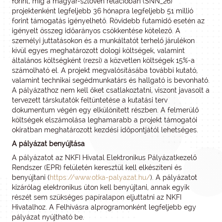
forint, míg a magyar-szlovén relációban (SNN_26)
projektenként legfeljebb 36 hónapra legfeljebb 51 millió
forint támogatás igényelhető. Rövidebb futamidő esetén az
igényelt összeg időarányos csökkentése kötelező. A
személyi juttatásokon és a munkáltatót terhelő járulékon
kívül egyes meghatározott dologi költségek, valamint
általános költségként (rezsi) a közvetlen költségek 15%-a
számolható el. A projekt megvalósításába további kutató,
valamint technikai segédmunkatárs és hallgató is bevonható.
A pályázathoz nem kell őket csatlakoztatni, viszont javasolt a
tervezett társkutatók feltüntetése a kutatási terv
dokumentum végén egy elkülönített részben. A felmerülő
költségek elszámolása leghamarabb a projekt támogatói
okiratban meghatározott kezdési időpontjától lehetséges.
A pályázat benyújtása
A pályázatot az NKFI Hivatal Elektronikus Pályázatkezelő
Rendszer (EPR) felületén keresztül kell elkészíteni és
benyújtani (
https://www.otka-palyazat.hu/
). A pályázatot
kizárólag elektronikus úton kell benyújtani, annak egyik
részét sem szükséges papíralapon eljuttatni az NKFI
Hivatalhoz. A Felhívásra alprogramonként legfeljebb egy
pályázat nyújtható be.