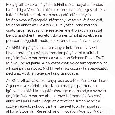
Benyújtottnak az a pályázat tekinthető, amelyet a beadási
határidőig a Vezető kutató elektronikusan véglegesített és a
kutatás feltételeit biztosító befogadó intézmény (a
továbbiakban: Befogadó intézmény) vezetője jóváhagyott,
továbbá ahhoz az Elektronikus Pályázati Rendszerben
csatolták a Felhívás K. fejezetében elektronikus aláírással
benyújtandóként megjelölt dokumentumokat az ebben a
pontban megjelölt módon elektronikus aláírással ellátva.
Az ANN_26 pályázatokat a magyar kutatónak az NKFI
Hivatalhoz, míg a párhuzamos társpályázatot a külföldi
együttműködő partnernek az Austrian Science Fund (FWF)
felé kell benyújtania. A pályázat csak akkor támogatható, ha
a hazai pályázatot az NKFI Hivatal, az osztrák társpályázatot
pedig az Austrian Science Fund támogatja.
Az SNN_26 pályázatok benyújtása és értékelése az ún. Lead
Agency elve szerint történik: ha a magyar partner által
igényelt kutatási támogatás összege meghaladja a szlovén
együttműködő partner által igényelt támogatás összegét,
akkor az NKFI Hivatal végzi az értékelést. Amennyiben a
szlovén együttműködő partner igényel több támogatást,
akkor a Slovenian Research and Innovation Agency (ARIS)