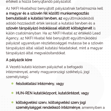
értékeli a hozzá benyújtandó pályázatot.
Az NKFI Hivatalhoz benyújtott pályázatnak tartalmaznia kell
a magyar és a szlovén fél közötti munkamegosztás
bemutatását a kutatási tervben, az
együttműködésből
adódó hozzáadott érték leírását a kutatási tervben és a
szlovén társpályázó indoklással ellátott költségtervét
is
külön csatolmányban. Ha az NKFI Hivatal az értékelő Lead
Agency, az NKFI Hivatal felé benyújtott együttműködési
pályázat ugyanolyan részletességgel mutassa be a szlovén
társpályázó által vállalt kutatási feladatokat, mint a magyar
társpályázó által megvalósítandókat.
A pályázók köre
A Vezető kutató közösen pályázhat a befogadó
intézménnyel, amely magyarországi székhelyű, jogi
személyiségű
felsőoktatási
intézmény, vagy
HUN-REN kutatóközpont, kutatóintézet, vagy
költségvetési szerv, költségvetési szerv jogi
személyiséggel rendelkező intézménye
, amennyiben a