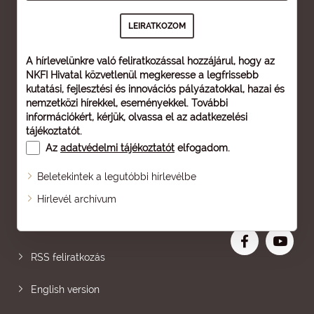
A hírlevelünkre való feliratkozással hozzájárul, hogy az
NKFI Hivatal közvetlenül megkeresse a legfrissebb
kutatási, fejlesztési és innovációs pályázatokkal, hazai és
nemzetközi hírekkel, eseményekkel. További
információkért, kérjük, olvassa el az
adatkezelési
tájékoztatót
.
Az
adatvédelmi tájékoztatót
elfogadom.
Beletekintek a legutóbbi hírlevélbe
Oldaltérkép
Hírlevél archívum
Nagyobb betű
RSS feliratkozás
English version