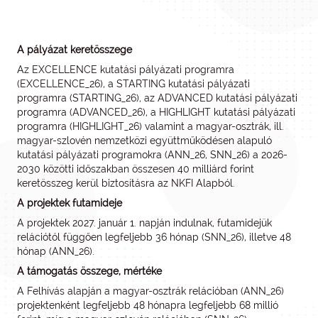
A pályázat keretösszege
Az EXCELLENCE kutatási pályázati programra
(EXCELLENCE_26), a STARTING kutatási pályázati
programra (STARTING_26), az ADVANCED kutatási pályázati
programra (ADVANCED_26), a HIGHLIGHT kutatási pályázati
programra (HIGHLIGHT_26) valamint a magyar-osztrák, ill.
magyar-szlovén nemzetközi együttműködésen alapuló
kutatási pályázati programokra (ANN_26, SNN_26) a 2026-
2030 közötti időszakban összesen 40 milliárd forint
keretösszeg kerül biztosításra az NKFI Alapból.
A projektek futamideje
A projektek 2027. január 1. napján indulnak, futamidejük
relációtól függően legfeljebb 36 hónap (SNN_26), illetve 48
hónap (ANN_26).
A támogatás összege, mértéke
A Felhívás alapján a magyar-osztrák relációban (ANN_26)
projektenként legfeljebb 48 hónapra legfeljebb 68 millió