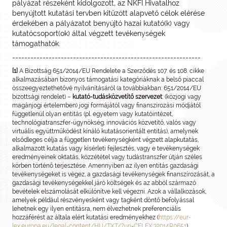
pályázat részeként kidolgozott, az NKFI Hivatalhoz
benyújtott kutatási tervben kitűzött alapvető célok elérése
érdekében a pályázatot benyújtó hazai kutató(k) vagy
kutatócsoport(ok) által végzett tevékenységek
támogathatók.
--------------------------------------------------------------
[1]
A Bizottság 651/2014/EU Rendelete a Szerződés 107. és 108. cikke
alkalmazásában bizonyos támogatási kategóriáknak a belső piaccal
összeegyeztethetővé nyilvánításáról (a továbbiakban: 651/2014/EU
bizottsági rendelet) –
kutató-tudásközvetítő szervezet
: (közjogi vagy
magánjogi értelemben) jogi formájától vagy finanszírozási módjától
függetlenül olyan entitás (pl. egyetem vagy kutatóintézet,
technológiatranszfer-ügynökség, innovációs közvetítő, valós vagy
virtuális együttműködést kínáló kutatásorientált entitás), amelynek
elsődleges célja a független tevékenységként végzett alapkutatás,
alkalmazott kutatás vagy kísérleti fejlesztés, vagy e tevékenységek
eredményeinek oktatás, közzététel vagy tudástranszfer útján széles
körben történő terjesztése. Amennyiben az ilyen entitás gazdasági
tevékenységeket is végez, a gazdasági tevékenységek finanszírozását, a
gazdasági tevékenységekkel járó költségek és az abból származó
bevételek elszámolását elkülönítve kell végezni. Azok a vállalkozások,
amelyek például részvényesként vagy tagként döntő befolyással
lehetnek egy ilyen entitásra, nem élvezhetnek preferenciális
hozzáférést az általa elért kutatási eredményekhez (
https://eur-
lex.europa.eu/legal-content/HU/TXT/?uri=CELEX:32014R0651
).