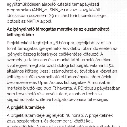
együttműködésen alapuló kutatási témapályázati
programokra (ANN_21, SNN_21) a 2021-2025 közötti
időszakban összesen 12,9 milliárd forint keretösszeget
biztosít az NKFI Alapból.
Az igényelhető támogatás mértéke és az elszámolható
költségek köre
Projektenként legfeljebb 36 hónapra legfeljebb 27 millió
forint támogatás igényelhető. Rövidebb futamidő esetén az
igényelt összeg időarányos csökkentése kötelező. A
személyi juttatásokon és a munkáltatót terhelő járulékon
kívül egyes meghatározott dologi költségek, valamint 15%
általános költség (rezsi) számolható el, továbbá a közvetlen
költségek 10%-a számolható el tudományos információk
beszerzésére és Open Access költségekre. A munkabér
mértéke bruttó 420 000 Ft havonta. A PD típusú pályázatban
nem tervezhető résztvevő kutató, azonban technikai
segédmunkatárs, illetve hallgató bevonása lehetséges.
A projekt futamideje
A projekt futamideje legfeljebb 36 hónap. A projekteknek
2021. szeptember 1. és december 1. között kell
megkezdődnie. A projekt akkor tekinthető befejezettnek, ha a