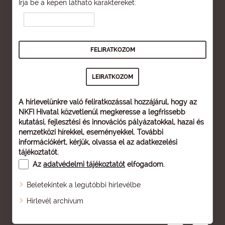
Írja be a képen látható karaktereket:
A hírlevelünkre való feliratkozással hozzájárul, hogy az
NKFI Hivatal közvetlenül megkeresse a legfrissebb
kutatási, fejlesztési és innovációs pályázatokkal, hazai és
nemzetközi hírekkel, eseményekkel. További
információkért, kérjük, olvassa el az
adatkezelési
tájékoztatót
.
Az
adatvédelmi tájékoztatót
elfogadom.
Beletekintek a legutóbbi hírlevélbe
Oldaltérkép
Hírlevél archívum
Nagyobb betű