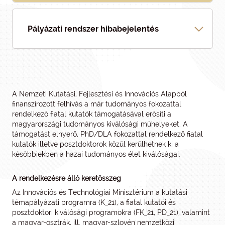
Pályázati rendszer hibabejelentés
A Nemzeti Kutatási, Fejlesztési és Innovációs Alapból
finanszírozott felhívás a már tudományos fokozattal
rendelkező fiatal kutatók támogatásával erősíti a
magyarországi tudományos kiválósági műhelyeket. A
támogatást elnyerő, PhD/DLA fokozattal rendelkező fiatal
kutatók illetve posztdoktorok közül kerülhetnek ki a
későbbiekben a hazai tudományos élet kiválóságai.
A rendelkezésre álló keretösszeg
Az Innovációs és Technológiai Minisztérium a kutatási
témapályázati programra (K_21), a fiatal kutatói és
posztdoktori kiválósági programokra (FK_21, PD_21), valamint
a magyar-osztrák, ill. magyar-szlovén nemzetközi