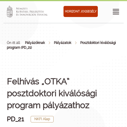
HORIZONT JOGSEGÉLY
Ön itt áll:
Pályázóknak
Pályázatok
Posztdoktori kiválósági
program (PD_21)
Felhívás „OTKA”
posztdoktori kiválósági
program pályázathoz
PD_21
NKFI Alap