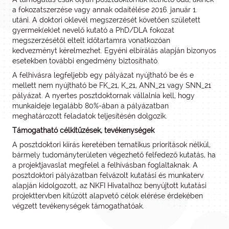
a fokozatszerzése vagy annak odaítélése 2016. január 1.
utáni. A doktori oklevél megszerzését követően született
gyermek(ek)et nevelő kutató a PhD/DLA fokozat
megszerzésétől eltelt időtartamra vonatkozóan
kedvezményt kérelmezhet. Egyéni elbírálás alapján bizonyos
esetekben további engedmény biztosítható.
A felhívásra legfeljebb egy pályázat nyújtható be és e
mellett nem nyújtható be FK_21, K_21, ANN_21 vagy SNN_21
pályázat. A nyertes posztdoktornak vállalnia kell, hogy
munkaideje legalább 80%-ában a pályázatban
meghatározott feladatok teljesítésén dolgozik.
Támogatható célkitűzések, tevékenységek
A posztdoktori kiírás keretében tematikus prioritások nélkül,
bármely tudományterületen végezhető felfedező kutatás, ha
a projektjavaslat megfelel a felhívásban foglaltaknak. A
posztdoktori pályázatban felvázolt kutatási és munkaterv
alapján kidolgozott, az NKFI Hivatalhoz benyújtott kutatási
projekttervben kitűzött alapvető célok elérése érdekében
végzett tevékenységek támogathatóak.