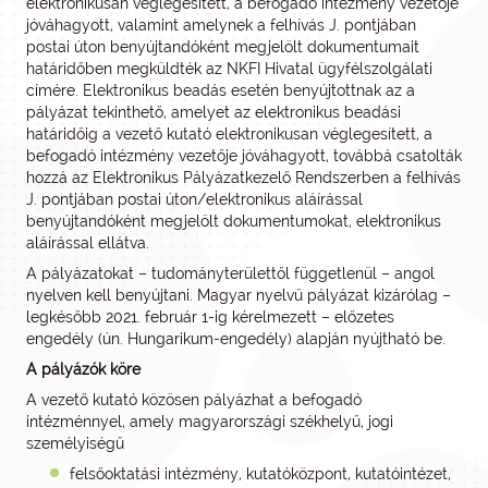
elektronikusan véglegesített, a befogadó intézmény vezetője
jóváhagyott, valamint amelynek a felhívás J. pontjában
postai úton benyújtandóként megjelölt dokumentumait
határidőben megküldték az NKFI Hivatal ügyfélszolgálati
címére. Elektronikus beadás esetén benyújtottnak az a
pályázat tekinthető, amelyet az elektronikus beadási
határidőig a vezető kutató elektronikusan véglegesített, a
befogadó intézmény vezetője jóváhagyott, továbbá csatolták
hozzá az Elektronikus Pályázatkezelő Rendszerben a felhívás
J. pontjában postai úton/elektronikus aláírással
benyújtandóként megjelölt dokumentumokat, elektronikus
aláírással ellátva.
A pályázatokat – tudományterülettől függetlenül – angol
nyelven kell benyújtani. Magyar nyelvű pályázat kizárólag –
legkésőbb 2021. február 1-ig kérelmezett – előzetes
engedély (ún. Hungarikum-engedély) alapján nyújtható be.
A pályázók köre
A vezető kutató közösen pályázhat a befogadó
intézménnyel, amely magyarországi székhelyű, jogi
személyiségű
felsőoktatási intézmény, kutatóközpont, kutatóintézet,