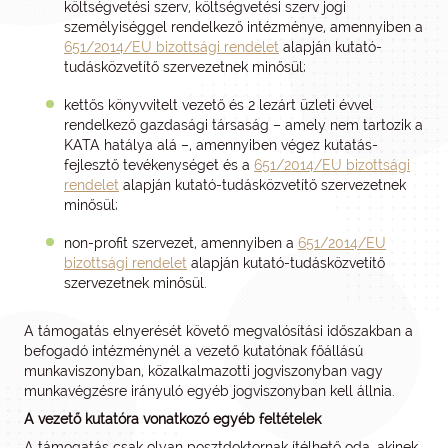
költségvetési szerv, költségvetési szerv jogi
személyiséggel rendelkező intézménye, amennyiben a
651/2014/EU bizottsági rendelet
alapján kutató-
tudásközvetítő szervezetnek minősül;
kettős könyvvitelt vezető és 2 lezárt üzleti évvel
rendelkező gazdasági társaság – amely nem tartozik a
KATA hatálya alá –, amennyiben végez kutatás-
fejlesztő tevékenységet és a
651/2014/EU bizottsági
rendelet
alapján kutató-tudásközvetítő szervezetnek
minősül;
non-profit szervezet, amennyiben a
651/2014/EU
bizottsági rendelet
alapján kutató-tudásközvetítő
szervezetnek minősül.
A támogatás elnyerését követő megvalósítási időszakban a
befogadó intézménynél a vezető kutatónak főállású
munkaviszonyban, közalkalmazotti jogviszonyban vagy
munkavégzésre irányuló egyéb jogviszonyban kell állnia.
A vezető kutatóra vonatkozó egyéb feltételek
A támogatás csak olyan posztdoktornak ítélhető oda, akinek