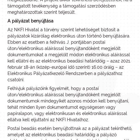
támogatott tevékenység a támogatási szerződésben
meghatározottak szerint teljesült.
A pályázat benyújtása
Az NKFI Hivatal a törvény szerint lehetőséget biztosít a
pályázatok kizárólag elektronikus úton történő benyújtására.
Ebben az esetben a felhívás J. pontjában postai
úton/elektronikus aláírással benyújtandóként megjelölt
dokumentumokat a megjelölt módon elektronikus aláírással
kell ellátni és az elektronikus beadási határidőig – azaz 2021.
február 18-án (közép-európai idő szerint) 16.00 óráig – az
Elektronikus Pályázatkezelő Rendszerben a pályázathoz
csatolni.
Felhívjuk pályázóink figyelmét, hogy a postai
úton/elektronikus aláírással benyújtandóként megjelölt
dokumentumok mindegyikét azonos módon kell benyújtani,
tehát minden ilyen dokumentumot egységesen vagy
papíralapon, vagy elektronikusan és elektronikus aláírással
ellátva kell eljuttatni az NKFI Hivatalhoz.
Postai beadás esetén benyújtottnak az a pályázat tekinthető,
amelyet az elektronikus beadási határidőig a pályázó