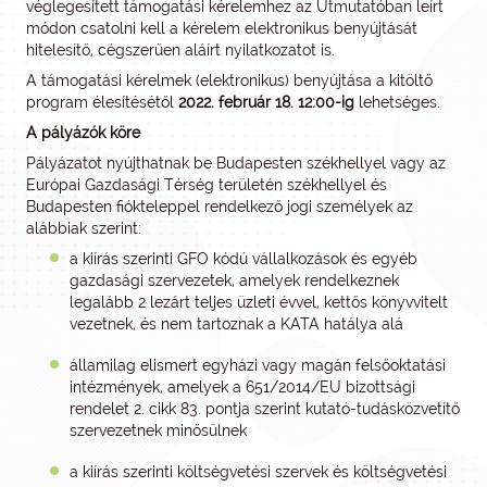
véglegesített támogatási kérelemhez az Útmutatóban leírt
módon csatolni kell a kérelem elektronikus benyújtását
hitelesítő, cégszerűen aláírt nyilatkozatot is.
A támogatási kérelmek (elektronikus) benyújtása a kitöltő
program élesítésétől
2022. február 18. 12:00-ig
lehetséges.
A pályázók köre
Pályázatot nyújthatnak be Budapesten székhellyel vagy az
Európai Gazdasági Térség területén székhellyel és
Budapesten fiókteleppel rendelkező jogi személyek az
alábbiak szerint:
a kiírás szerinti GFO kódú vállalkozások és egyéb
gazdasági szervezetek, amelyek rendelkeznek
legalább 2 lezárt teljes üzleti évvel, kettős könyvvitelt
vezetnek, és nem tartoznak a KATA hatálya alá
államilag elismert egyházi vagy magán felsőoktatási
intézmények, amelyek a 651/2014/EU bizottsági
rendelet 2. cikk 83. pontja szerint kutató-tudásközvetítő
szervezetnek minősülnek
a kiírás szerinti költségvetési szervek és költségvetési