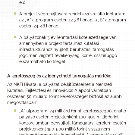
elő.
A projekt végrehajtására rendelkezésre álló időtartam
az „A” alprogram esetén 12-36 hónap, a „B” alprogram
esetén 24-48 hónap.
A pályázónak 3 év fenntartási kötelezettsége van,
amennyiben a projekt tartalmaz kutatási
infrastruktúrához nyújtott beruházási támogatás
jogcímen végzett tevékenységi körrel összefüggő
elszámolható költséget.
A keretösszeg és az igényelhető támogatás mértéke
Az NKFI Hivatal a pályázat célkitűzéseihez a Nemzeti
Kutatási, Fejlesztési és Innovációs Alapból várhatóan
összesen 50 milliárd forint keretösszeget biztosít az alábbi
megoszlásban:
„A” alprogram: 29 milliárd forint keretösszegből önálló
pályázó esetén projektenként 100-400 millió forint,
konzorciumban benyújtott támogatási kérelem esetén
projektenként 150-500 millió forint vissza nem