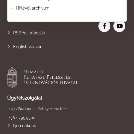
Oldaltérkép
Hírlevél archívum
Nagyobb betű
RSS feliratkozás
English version
Ügyfélszolgálat
1077 Budapest, Kéthly Anna tér 1.
+36 1 795 9500
Írjon nekünk