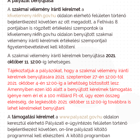
A pályázat benyújtása
A
szakmai vélemény iránti kérelmet
a
kfivelemeny.nkfih.gov.hu
oldalon elérhető felületen történő
bejelentkezést követően az ott megadott, a Felhívás 8.
pontjában is rögzített értékelési szempontok (a
kfivelemeny.nkfih.gov.hu oldalon benyújtott szakmai
vélemény iránti kérelmek értékelési szempontjai)
figyelembevételével kell kitölteni.
A szakmai vélemény iránti kérelmek benyújtása
2021.
október 11. 12:00
-ig lehetséges.
Tájékoztatjuk a pályázókat, hogy a szakmai vélemény iránti
kérelmek benyújtására 2021. szeptember 27-én 12:00-tól
2021. október 4-én 12:00-ig a lehetőség biztosított lesz.
Amennyiben ezen idő alatt a benyújtott kérelmek támogatás
igénye nem éri el a 100 milliárd Ft-ot, úgy ezen összeg
eléréséig, de legkésőbb 2021. október 11.12:00-ig továbbra is
lehet kérelmeket benyújtani.
A
támogatási kérelmet
a
www.palyazat.gov.hu
oldalon
keresztül elérhető Pályázati e-ügyintézés felületen történő
bejelentkezést követően, on-line pályázati kitöltő
programmal kell elkészíteni. A kitöltő programban