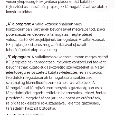
versenyképességének javítása piacorientált kutatás-
fejlesztési és innovációs projektjeik támogatásával, az alábbi
konstrukciókban:
„A” alprogram:
A vállalkozások önállóan vagy
konzorciumban partnerek bevonásával megvalósított, piaci
potenciállal rendelkező, a támogatás megtérülését
valószínűsítő KFI projektjeinek támogatása. A vállalkozások
KFI projektjeik sikeres megvalósításával új üzleti
lehetőségeket alapoznak meg.
„B” alprogram:
A vállalkozások konzorciumban megvalósított
KFI projektjeinek támogatása, melyhez konzorciumi tagként
bevonhatnak kutató-tudásközvetítő szervezeteket is. Nagy
jelentőségű és összetett kutatás-fejlesztési és innovációs
feladatok megoldásának támogatása a szakterület
szakmailag kiemelkedő szereplőinek részvételével. A
támogatással létrejövő eredmények a gazdaságban és a
társadalmi élet egyéb területein hasznosulva, létező, fontos
problémák megoldásához járulnak hozzá az erőforrások,
ráfordítások ésszerű fókuszálásával, jelentős gazdasági,
társadalmi hasznot biztosítva.