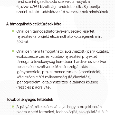
rend szerint gazdálkodó szervek, amelyek a
651/2014/EU bizottsági rendelet 2. cikk 83. pontja
szerint kutató-tudásközvetítő szervezetnek minősülnek.
A támogatható célkitűzések köre
Önállóan támogatható tevékenységek: kísérleti
fejlesztés (a projekt elszámolható költségének min.
50%-a).
Önállóan nem támogatható: alkalmazott (ipari) kutatás,
eszközbeszerzés és kutatás-fejlesztési projektet
támogató tevékenység keretében hardver és szoftver
beszerzése, szoftver előfizetői szolgáltatás
igénybevétele, projektmenedzsment (koordináció),
kötelezően előírt nyilvánosság (tájékoztatás),
iparjogvédelmi oltalomszerzés, általános költség
(rezsi) és piacra vitel.
További lényeges feltételek
A pályázó kötelezően vállalja, hogy a projekt során
piacra vihető terméket, technológiát, szolgáltatást állít