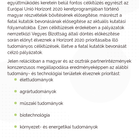
együttműködés keretein belül fontos célkitűzés egyrészt az
Európai Unió Horizont 2020 keretprogramjában történő
magyar részvételek bővítésének elősegítése, másrészt a
fiatal kutatók bevonásának elősegítése az aktuális kutatási
folyamatokba. Ezen célkitűzések érdekében a pályázatok
nemzetközi Vegyes Bizottság általi döntés előkészítése
során előnyt élveznek a Horizont 2020 prioritásaiba illő
tudományos célkitűzések, illetve a fiatal kutatók bevonását
célzó pályázatok.
Jelen relációban a magyar és az osztrák partnerintézmények
konszenzusos megállapodása eredményeképpen az alábbi
tudomány- és technológiai területek élveznek prioritást:
élettudományok
agrártudományok
műszaki tudományok
biotechnológia
környezet- és energetikai tudományok