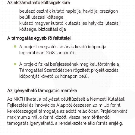
Az elszámolható költségek köre
beutazó osztrák kutató napidíja, havidíja, országon
belüli utazási költsége
kiutazó magyar kutató kiutazási és helyközi utazási
költsége, biztosítási díja
A támogatás egyéb fő feltételei
A projekt megvalósításának kezdő időpontja
legkorábban 2018. január 01.
A projekt fizikai befejezésének meg kell történnie a
Támogatási Szerződésben rögzített projektkezdés
időpontját követő 24 hónapon belül.
Az igényelhető támogatás mértéke
Az NKFI Hivatal a pályázat célkitűzéseit a Nemzeti Kutatási,
Fejlesztési és Innovációs Alapból összesen 20 millió forint
keretösszeggel támogatja az adott relációban. Projektenként
maximum 2 millió forint közötti vissza nem térítendő
támogatás igényelhető, a rendelkezésre álló forrás erejéig.