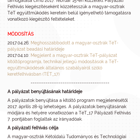
támogatása című 2017. február 15-én közzétett Pályázati
Felhívás kiegészítéseként közzétesszük a magyar-osztrak
TéT együttműködés keretein belül igényelhető támogatásra
vonatkozó kiegészítő feltételeket.
MÓDOSÍTÁS
2017.04.26:
Meghosszabbodott a magyar-osztrák TéT-
pályázat beadási határideje
2017.04.10:
Megjelent a magyar-osztrák TéT-pályázat
kitöltőprogramja, technikai jellegű módosítások a TéT-
együttműködések általános szabályairól szóló
keretfelhívásban (TÉT_17)
------------------------------------------
A pályázat benyújtásának határideje
A pályázatok benyújtása a kitöltő program megjelenésétől
2017. április 28-ig lehetséges. A pályázatok benyújtásának
módjára és helyére vonatkozóan a TéT_17 Pályázati Felhívás
7. pontjában foglaltak az irányadóak.
A pályázati felhívás célja
A magyar-osztrák Kétoldalú Tudományos és Technológiai