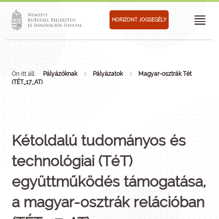
HORIZONT JOGSEGÉLY
Ön itt áll:
Pályázóknak
Pályázatok
Magyar-osztrák Tét
(TÉT_17_AT)
Kétoldalú tudományos és
technológiai (TéT)
együttműködés támogatása,
a magyar-osztrák relációban