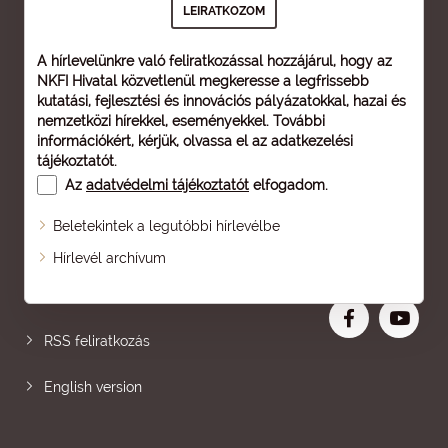
A hírlevelünkre való feliratkozással hozzájárul, hogy az
NKFI Hivatal közvetlenül megkeresse a legfrissebb
kutatási, fejlesztési és innovációs pályázatokkal, hazai és
nemzetközi hírekkel, eseményekkel. További
információkért, kérjük, olvassa el az
adatkezelési
tájékoztatót
.
Az
adatvédelmi tájékoztatót
elfogadom.
Beletekintek a legutóbbi hírlevélbe
Oldaltérkép
Hírlevél archívum
Nagyobb betű
RSS feliratkozás
English version