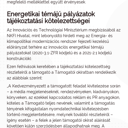
megfelelő melléklettel együtt érvényesek.
Energetikai témájú pályázatok
tájékoztatási kötelezettségei
Az Innovációs és Technológiai Minisztérium megbízásából az
NKFI Hivatal, mint lebonyolító hirdeti meg az Energia- és
klímapolitikai modernizációs rendszer fejezeti kezelésű
előirányzat terhére az innovációs energetikai témájú
pályázatokat (2020-3.1-ZFR kódjelű és a 2021-2.1 kódjelű
konstrukciók).
Ezen felhívások keretében a tájékoztatási kötelezettség
részleteiről a támogató a Támogatói okiratban rendelkezik
az alábbiak szerint:
„A Kedvezményezett a támogatott feladat kivitelezése során
– a média megjelenéseknél, rendezvényeken, kiadványokon,
könyveken, az ezekkel kapcsolatos reklám és PR anyagokon,
köteles a Támogató teljes nevének, valamint a támogatás
tényének kifogástalan nyomdatechnikai kivitelezésben
történő megjelentetésére, melynek további részleteiről –
igény esetén – a felek a jelen támogatói okirat aláírását
követően külön szerződésben állapodhatnak meg. A