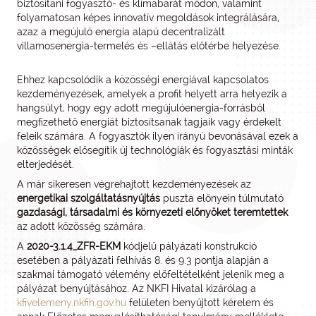
biztosítani fogyasztó- és klímabarát módon, valamint
folyamatosan képes innovatív megoldások integrálására,
azaz a megújuló energia alapú decentralizált
villamosenergia-termelés és –ellátás előtérbe helyezése.
Ehhez kapcsolódik a közösségi energiával kapcsolatos
kezdeményezések, amelyek a profit helyett arra helyezik a
hangsúlyt, hogy egy adott megújulóenergia-forrásból
megfizethető energiát biztosítsanak tagjaik vagy érdekelt
feleik számára. A fogyasztók ilyen irányú bevonásával ezek a
közösségek elősegítik új technológiák és fogyasztási minták
elterjedését.
A már sikeresen végrehajtott kezdeményezések az
energetikai szolgáltatásnyújtás
puszta előnyein túlmutató
gazdasági, társadalmi és környezeti előnyöket teremtettek
az adott közösség számára.
A
2020-3.1.4_ZFR-EKM
kódjelű pályázati konstrukció
esetében a pályázati felhívás 8. és 9.3 pontja alapján a
szakmai támogató vélemény előfeltételként jelenik meg a
pályázat benyújtásához. Az NKFI Hivatal kizárólag a
kfivelemeny.nkfih.gov.hu
felületen benyújtott kérelem és