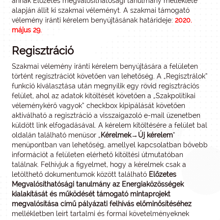
annak Előzetes megvalósíthatósági tanulmány melléklete
alapján állít ki szakmai véleményt. A szakmai támogató
vélemény iránti kérelem benyújtásának határideje:
2020.
május 29.
Regisztráció
Szakmai vélemény iránti kérelem benyújtására a felületen
történt regisztrációt követően van lehetőség. A „Regisztrálok”
funkció kiválasztása után megnyílik egy rövid regisztrációs
felület, ahol az adatok kitöltését követően a „Szakpolitikai
véleménykérő vagyok” checkbox kipipálását követően
aktiválható a regisztráció a visszaigazoló e-mail üzenetben
küldött link elfogadásával. A kérelem kitöltésére a felület bal
oldalán található menüsor „
Kérelmek→Új kérelem
”
menüpontban van lehetőség, amellyel kapcsolatban bővebb
információt a felületen elérhető kitöltési útmutatóban
találnak. Felhívjuk a figyelmet, hogy a kérelmek csak a
letölthető dokumentumok között található
Előzetes
Megvalósíthatósági tanulmány az Energiaközösségek
kialakítását és működését támogató mintaprojekt
megvalósítása című pályázati felhívás előminősítéséhez
mellékletben leírt tartalmi és formai követelményeknek