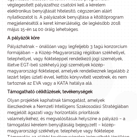
véglegesített pályázathoz csatolni kell a kérelem
elektronikus benyújtását hitelesítő, cégszerűen aláírt
nyilatkozatot is. A pályázatok benyújtása a kitöltőprogram
megjelenésétől a keret kimerüléséig, de legkésőbb 2018.
május 15-én 14.00 óráig lehetséges.
A pályázók köre
Pályázhatnak – önállóan vagy legfeljebb 3 tagú konzorcium
formájában – a Közép-Magyarország régióban székhellyel,
telephellyel, vagy fiókteleppel rendelkező jogi személyek,
illetve EGT-beli székhelyű jogi személyek közép-
magyarországi fióktelepei, amelyek rendelkeznek legalább 2
lezárt teljes üzleti évvel, kettős könyvvitelt vezetnek, és nem
tartoznak az EVA vagy a KATA hatálya alá.
Támogatható célkitűzések, tevékenységek
Olyan projektek kaphatnak támogatást, amelyek
illeszkednek a Nemzeti Intelligens Szakosodási Stratégiában
megjelölt ágazati vagy horizontális prioritások
valamelyikéhez, és megvalósításuk helyszíne a pályázó – a
támogatási kérelem benyújtásáig bejegyzett – közép-
magyarországi székhelye, telephelye vagy fióktelepe.