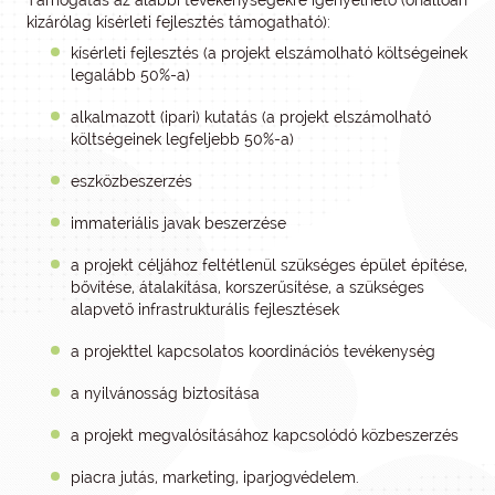
Támogatás az alábbi tevékenységekre igényelhető (önállóan
kizárólag kísérleti fejlesztés támogatható):
kísérleti fejlesztés (a projekt elszámolható költségeinek
legalább 50%-a)
alkalmazott (ipari) kutatás (a projekt elszámolható
költségeinek legfeljebb 50%-a)
eszközbeszerzés
immateriális javak beszerzése
a projekt céljához feltétlenül szükséges épület építése,
bővítése, átalakítása, korszerűsítése, a szükséges
alapvető infrastrukturális fejlesztések
a projekttel kapcsolatos koordinációs tevékenység
a nyilvánosság biztosítása
a projekt megvalósításához kapcsolódó közbeszerzés
piacra jutás, marketing, iparjogvédelem.