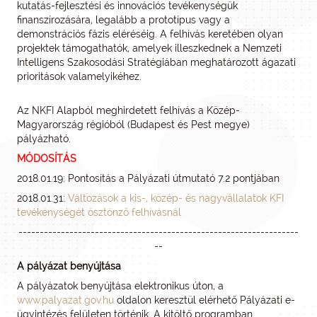
kutatás-fejlesztési és innovációs tevékenységük
finanszírozására, legalább a prototípus vagy a
demonstrációs fázis eléréséig. A felhívás keretében olyan
projektek támogathatók, amelyek illeszkednek a Nemzeti
Intelligens Szakosodási Stratégiában meghatározott ágazati
prioritások valamelyikéhez.
Az NKFI Alapból meghirdetett felhívás a Közép-
Magyarország régióból (Budapest és Pest megye)
pályázható.
MÓDOSÍTÁS
2018.01.19: Pontosítás a Pályázati útmutató 7.2 pontjában
2018.01.31:
Változások a kis-, közép- és nagyvállalatok KFI
tevékenységét ösztönző felhívásnál
------------------------------------------------------------------
--
A pályázat benyújtása
A pályázatok benyújtása elektronikus úton, a
www.palyazat.gov.hu
oldalon keresztül elérhető Pályázati e-
ügyintézés felületen történik. A kitöltő programban