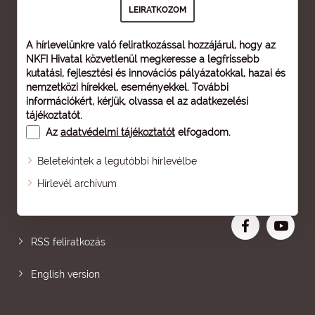
A hírlevelünkre való feliratkozással hozzájárul, hogy az
NKFI Hivatal közvetlenül megkeresse a legfrissebb
kutatási, fejlesztési és innovációs pályázatokkal, hazai és
nemzetközi hírekkel, eseményekkel. További
információkért, kérjük, olvassa el az
adatkezelési
tájékoztatót
.
Az
adatvédelmi tájékoztatót
elfogadom.
Beletekintek a legutóbbi hírlevélbe
Oldaltérkép
Hírlevél archívum
Nagyobb betű
RSS feliratkozás
English version