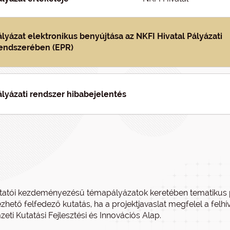
ályázat elektronikus benyújtása az NKFI Hivatal Pályázati
endszerében (EPR)
ályázati rendszer hibabejelentés
tatói kezdeményezésű témapályázatok keretében tematikus p
zhető felfedező kutatás, ha a projektjavaslat megfelel a felh
eti Kutatási Fejlesztési és Innovációs Alap.