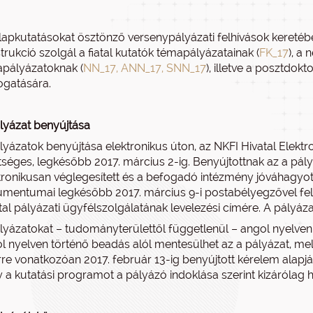
lapkutatásokat ösztönző versenypályázati felhívások keretébe
trukció szolgál a fiatal kutatók témapályázatainak (
FK_17
), a
pályázatoknak (
NN_17, ANN_17, SNN_17
), illetve a posztdokt
gatására.
lyázat benyújtása
lyázatok benyújtása elektronikus úton, az NKFI Hivatal Elekt
tséges, legkésőbb 2017. március 2-ig. Benyújtottnak az a pály
tronikusan véglegesített és a befogadó intézmény jóváhagyott
mentumai legkésőbb 2017. március 9-i postabélyegzővel fel
tal pályázati ügyfélszolgálatának levelezési címére. A pályá
lyázatokat – tudományterülettől függetlenül – angol nyelven 
l nyelven történő beadás alól mentesülhet az a pályázat, me
rre vonatkozóan 2017. február 13-ig benyújtott kérelem alapj
 a kutatási programot a pályázó indoklása szerint kizárólag h