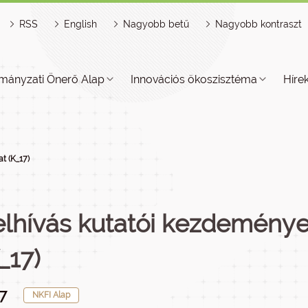
RSS
English
Nagyobb betű
Nagyobb kontraszt
mányzati Önerő Alap
Innovációs ökoszisztéma
Híre
t (K_17)
elhívás kutatói kezdemény
_17)
7
NKFI Alap