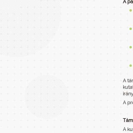
A pá
A tá
kuta
irán
A pr
Támo
A ku