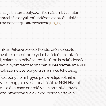
n a jelen témapályázati felhíváson kívül külön
 nemzetközi együttműködésen alapuló kutatási
orok bérjellegű kifizetéseinek (
PD_17
)
ronikus Pályázatkezelő Rendszerén keresztül
ázat tekinthető, amelyet e határidőig a kutató
, valamint a pályázat postai úton is beküldendő
adva nyomtatott formában is beérkeztek az NKFI
zatok személyes benyújtására nincs lehetőség.
kell benyújtani. Egyes pályázattípusoknál az
lynek magyar nyelvű beadását az NKFI Hivatal –
án – előzetesen engedélyezte arra hivatkozva,
azai szakértők tudják megfelelően értékelni.