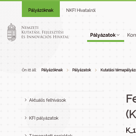
Pályázóknak
NKFI Hivatalról
Pályázatok
Kor
Ön itt áll:
Pályázóknak
Pályázatok
Kutatási témapályáza
F
Aktuális felhívások
(K
KFI pályázatok
K_1