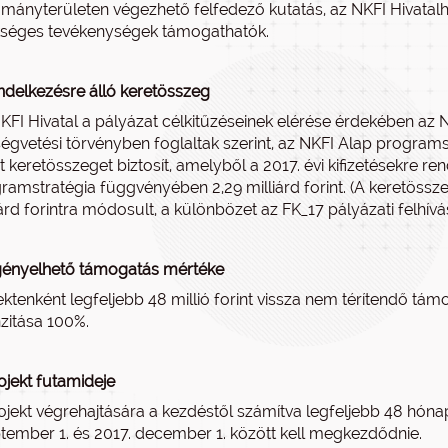
mányterületen végezhető felfedező kutatás, az NKFI Hivatalh
séges tevékenységek támogathatók.
ndelkezésre álló keretösszeg
KFI Hivatal a pályázat célkitűzéseinek elérése érdekében az 
ségvetési törvényben foglaltak szerint, az NKFI Alap programs
nt keretösszeget biztosít, amelyből a 2017. évi kifizetésekre ren
ramstratégia függvényében 2,29 milliárd forint. (A keretössze
iárd forintra módosult, a különbözet az FK_17 pályázati felhív
gényelhető támogatás mértéke
ektenként legfeljebb 48 millió forint vissza nem térítendő t
nzitása 100%.
ojekt futamideje
ojekt végrehajtására a kezdéstől számítva legfeljebb 48 hónap
tember 1. és 2017. december 1. között kell megkezdődnie.