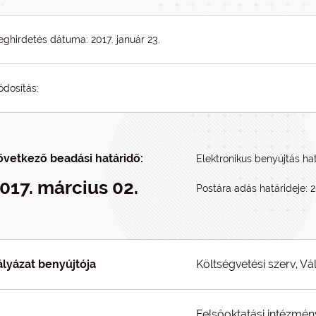
ghirdetés dátuma: 2017. január 23.
dosítás:
övetkező beadási határidő:
Elektronikus benyújtás hat
017. március 02.
Postára adás határideje: 
ályázat benyújtója
Költségvetési szerv, V
Felsőoktatási intézmén