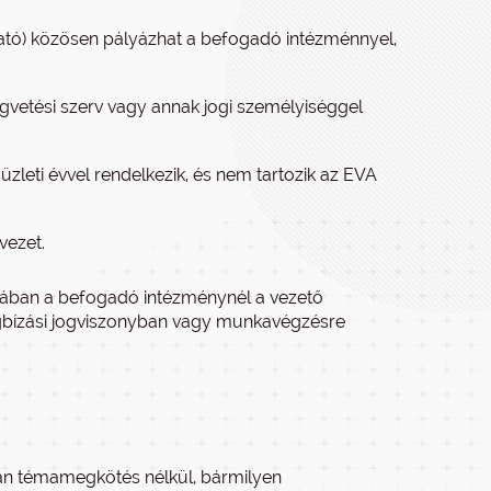
ató) közösen pályázhat a befogadó intézménnyel,
égvetési szerv vagy annak jogi személyiséggel
üzleti évvel rendelkezik, és nem tartozik az EVA
vezet.
kában a befogadó intézménynél a vezető
egbízási jogviszonyban vagy munkavégzésre
ján témamegkötés nélkül, bármilyen