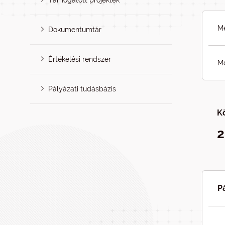
Támogatott projektek
Me
Dokumentumtár
Értékelési rendszer
Mó
Pályázati tudásbázis
K
2
P