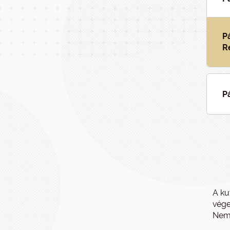
P
R
P
A ku
vége
Nemz