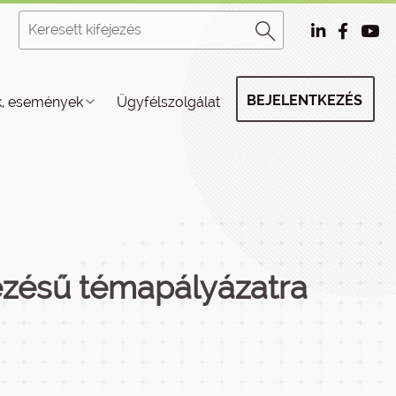
BEJELENTKEZÉS
k, események
Ügyfélszolgálat
ezésű témapályázatra