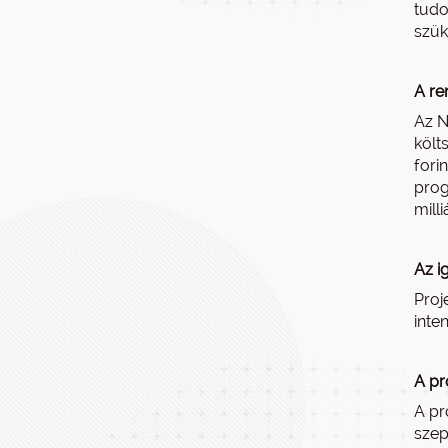
tudo
szük
A re
Az N
költ
fori
prog
mill
Az i
Proj
inte
A pr
A pr
szep