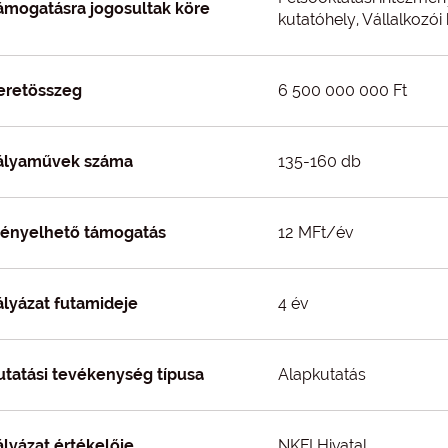
ámogatásra jogosultak köre
kutatóhely, Vállalkozói
eretösszeg
6 500 000 000 Ft
ályaművek száma
135-160 db
gényelhető támogatás
12 MFt/év
ályázat futamideje
4 év
utatási tevékenység típusa
Alapkutatás
ályázat értékelője
NKFI Hivatal