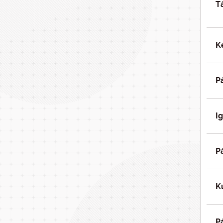
T
K
P
I
P
K
P