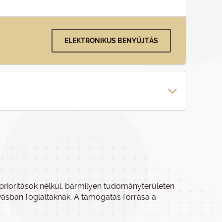
ELEKTRONIKUS BENYÚJTÁS
rioritások nélkül, bármilyen tudományterületen
ívásban foglaltaknak. A támogatás forrása a