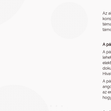
Az a
kons
téma
támo
A pá
A pá
lehe
elek
doku
Hiva
A pá
ango
az e
hogy