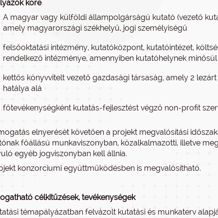
lyázók köre
A magyar vagy külföldi állampolgárságú kutató (vezető kut
amely magyarországi székhelyű, jogi személyiségű
felsőoktatási intézmény, kutatóközpont, kutatóintézet, költs
rendelkező intézménye, amennyiben kutatóhelynek minősül
kettős könyvvitelt vezető gazdasági társaság, amely 2 lezárt 
hatálya alá
főtevékenységként kutatás-fejlesztést végző non-profit szer
mogatás elnyerését követően a projekt megvalósítási idősza
tónak főállású munkaviszonyban, közalkalmazotti, illetve m
yuló egyéb jogviszonyban kell állnia.
ojekt konzorciumi együttműködésben is megvalósítható.
gatható célkitűzések, tevékenységek
tatási témapályázatban felvázolt kutatási és munkaterv alap