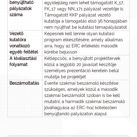
benyújtható
egyidejűleg nem lehet támogatott K_17,
pályázatok
FK_17 vagy NN_171 pályázat vezetője is.
száma
Támogatott KKP pályázat vezető
kutatója a támogatás első 36 hónapjában
nem nyújthat be kutatási témapályázatot
Vezető
Képesnek kell lennie olyan kutatási
kutatóra
program elkészítésére, amely alkalmas
vonatkozó
arra, hogy az ERC értékelés második
egyéb feltétel
körébe bejusson
A kiválasztási
Kétlépcsős, a benyújtott projekttervek
folyamat
közül a legjobb 20 javaslat készítője
személyes prezentáció keretein belül
mutatja be projektjét
Beszámoltatás
Évente szakmai beszámoló készítése
szükséges, amelyek közül a második
szakmai beszámolót szóban is be kell
mutatni, a harmadik szakmai beszámoló
jóváhagyása az ERC-hoz kötelezően
benyújtandó pályázaton alapul.