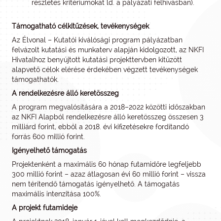
részletes kritériumokat ld. a pályázati felhívásban).
Támogatható célkitűzések, tevékenységek
Az Élvonal – Kutatói kiválósági program pályázatban
felvázolt kutatási és munkaterv alapján kidolgozott, az NKFI
Hivatalhoz benyújtott kutatási projekttervben kitűzött
alapvető célok elérése érdekében végzett tevékenységek
támogathatók.
A rendelkezésre álló keretösszeg
A program megvalósítására a 2018–2022 közötti időszakban
az NKFI Alapból rendelkezésre álló keretösszeg összesen 3
milliárd forint, ebből a 2018. évi kifizetésekre fordítandó
forrás 600 millió forint.
Igényelhető támogatás
Projektenként a maximális 60 hónap futamidőre legfeljebb
300 millió forint – azaz átlagosan évi 60 millió forint – vissza
nem térítendő támogatás igényelhető. A támogatás
maximális intenzitása 100%.
A projekt futamideje