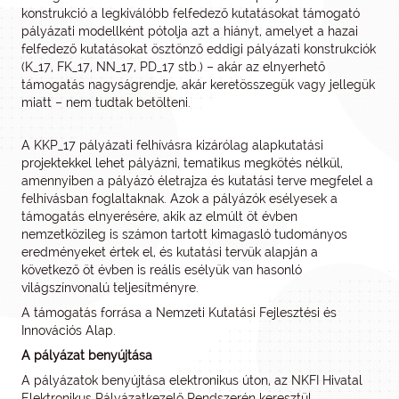
konstrukció a legkiválóbb felfedező kutatásokat támogató
pályázati modellként pótolja azt a hiányt, amelyet a hazai
felfedező kutatásokat ösztönző eddigi pályázati konstrukciók
(K_17, FK_17, NN_17, PD_17 stb.) – akár az elnyerhető
támogatás nagyságrendje, akár keretösszegük vagy jellegük
miatt – nem tudtak betölteni.
A KKP_17 pályázati felhívásra kizárólag alapkutatási
projektekkel lehet pályázni, tematikus megkötés nélkül,
amennyiben a pályázó életrajza és kutatási terve megfelel a
felhívásban foglaltaknak. Azok a pályázók esélyesek a
támogatás elnyerésére, akik az elmúlt öt évben
nemzetközileg is számon tartott kimagasló tudományos
eredményeket értek el, és kutatási tervük alapján a
következő öt évben is reális esélyük van hasonló
világszínvonalú teljesítményre.
A támogatás forrása a Nemzeti Kutatási Fejlesztési és
Innovációs Alap.
A pályázat benyújtása
A pályázatok benyújtása elektronikus úton, az NKFI Hivatal
Elektronikus Pályázatkezelő Rendszerén keresztül