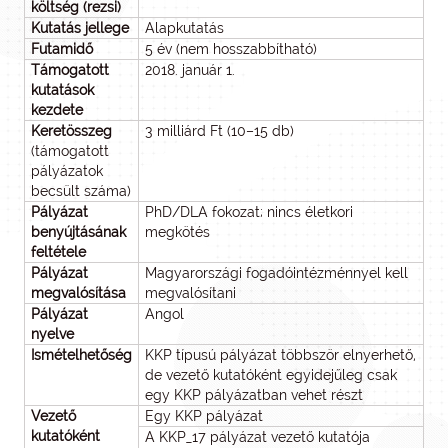
költség (rezsi)
Kutatás jellege
Alapkutatás
Futamidő
5 év (nem hosszabbítható)
Támogatott
2018. január 1.
kutatások
kezdete
Keretösszeg
3 milliárd Ft (10–15 db)
(támogatott
pályázatok
becsült száma)
Pályázat
PhD/DLA fokozat; nincs életkori
benyújtásának
megkötés
feltétele
Pályázat
Magyarországi fogadóintézménnyel kell
megvalósítása
megvalósítani
Pályázat
Angol
nyelve
Ismételhetőség
KKP típusú pályázat többször elnyerhető,
de vezető kutatóként egyidejűleg csak
egy KKP pályázatban vehet részt
Vezető
Egy KKP pályázat
kutatóként
A KKP_17 pályázat vezető kutatója