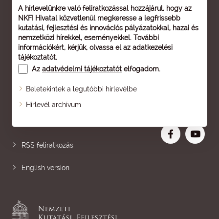
A hírlevelünkre való feliratkozással hozzájárul, hogy az
NKFI Hivatal közvetlenül megkeresse a legfrissebb
kutatási, fejlesztési és innovációs pályázatokkal, hazai és
nemzetközi hírekkel, eseményekkel. További
információkért, kérjük, olvassa el az
adatkezelési
tájékoztatót
.
Az
adatvédelmi tájékoztatót
elfogadom.
Beletekintek a legutóbbi hírlevélbe
Oldaltérkép
Hírlevél archívum
Nagyobb betű
RSS feliratkozás
English version