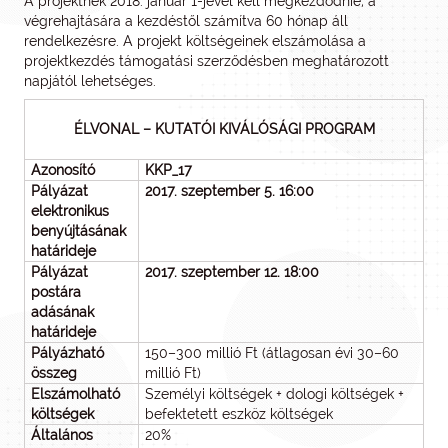
A projektnek 2018. január 1-jével kell megkezdődnie, a
végrehajtására a kezdéstől számítva 60 hónap áll
rendelkezésre. A projekt költségeinek elszámolása a
projektkezdés támogatási szerződésben meghatározott
napjától lehetséges.
ÉLVONAL – KUTATÓI KIVÁLÓSÁGI PROGRAM
Azonosító
KKP_17
Pályázat
2017. szeptember 5. 16:00
elektronikus
benyújtásának
határideje
Pályázat
2017. szeptember 12. 18:00
postára
adásának
határideje
Pályázható
150–300 millió Ft (átlagosan évi 30–60
összeg
millió Ft)
Elszámolható
Személyi költségek + dologi költségek +
költségek
befektetett eszköz költségek
Általános
20%