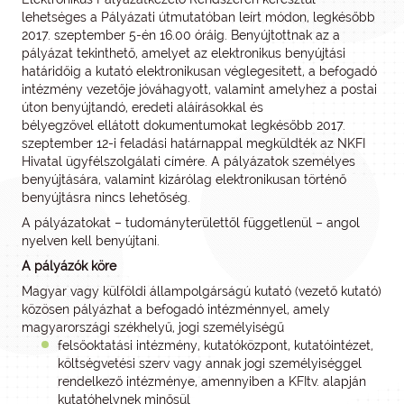
lehetséges a Pályázati útmutatóban leírt módon, legkésőbb
2017. szeptember 5-én 16.00 óráig. Benyújtottnak az a
pályázat tekinthető, amelyet az elektronikus benyújtási
határidőig a kutató elektronikusan véglegesített, a befogadó
intézmény vezetője jóváhagyott, valamint amelyhez a postai
úton benyújtandó, eredeti aláírásokkal és
bélyegzővel ellátott dokumentumokat legkésőbb 2017.
szeptember 12-i feladási határnappal megküldték az NKFI
Hivatal ügyfélszolgálati címére. A pályázatok személyes
benyújtására, valamint kizárólag elektronikusan történő
benyújtásra nincs lehetőség.
A pályázatokat – tudományterülettől függetlenül – angol
nyelven kell benyújtani.
A pályázók köre
Magyar vagy külföldi állampolgárságú kutató (vezető kutató)
közösen pályázhat a befogadó intézménnyel, amely
magyarországi székhelyű, jogi személyiségű
felsőoktatási intézmény, kutatóközpont, kutatóintézet,
költségvetési szerv vagy annak jogi személyiséggel
rendelkező intézménye, amennyiben a KFItv. alapján
kutatóhelynek minősül