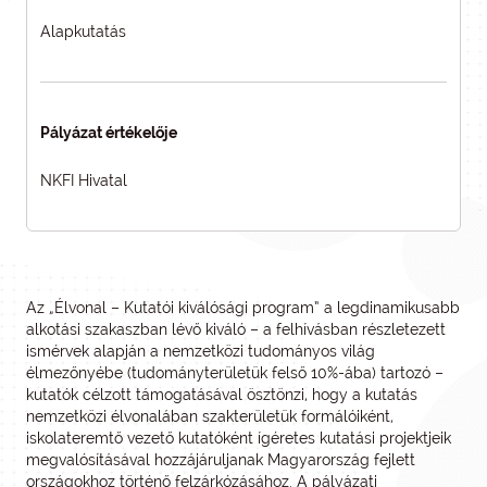
Alapkutatás
Pályázat értékelője
NKFI Hivatal
Az „Élvonal – Kutatói kiválósági program” a legdinamikusabb
alkotási szakaszban lévő kiváló – a felhívásban részletezett
ismérvek alapján a nemzetközi tudományos világ
élmezőnyébe (tudományterületük felső 10%-ába) tartozó –
kutatók célzott támogatásával ösztönzi, hogy a kutatás
nemzetközi élvonalában szakterületük formálóiként,
iskolateremtő vezető kutatóként ígéretes kutatási projektjeik
megvalósításával hozzájáruljanak Magyarország fejlett
országokhoz történő felzárkózásához. A pályázati