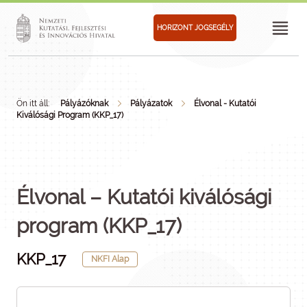
HORIZONT JOGSEGÉLY
Ön itt áll:
Pályázóknak
Pályázatok
Élvonal - Kutatói
Kiválósági Program (KKP_17)
Élvonal – Kutatói kiválósági
program (KKP_17)
KKP_17
NKFI Alap