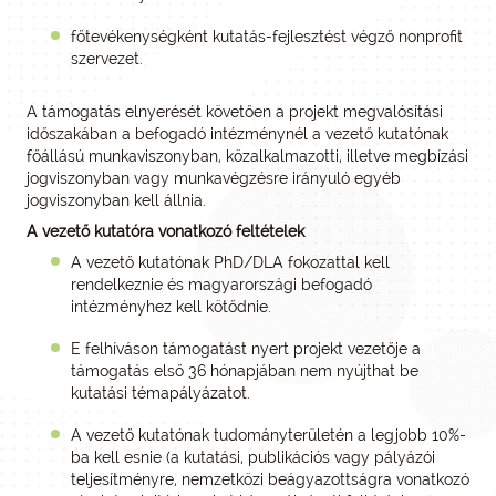
főtevékenységként kutatás-fejlesztést végző nonprofit
szervezet.
A támogatás elnyerését követően a projekt megvalósítási
időszakában a befogadó intézménynél a vezető kutatónak
főállású munkaviszonyban, közalkalmazotti, illetve megbízási
jogviszonyban vagy munkavégzésre irányuló egyéb
jogviszonyban kell állnia.
A vezető kutatóra vonatkozó feltételek
A vezető kutatónak PhD/DLA fokozattal kell
rendelkeznie és magyarországi befogadó
intézményhez kell kötődnie.
E felhíváson támogatást nyert projekt vezetője a
támogatás első 36 hónapjában nem nyújthat be
kutatási témapályázatot.
A vezető kutatónak tudományterületén a legjobb 10%-
ba kell esnie (a kutatási, publikációs vagy pályázói
teljesítményre, nemzetközi beágyazottságra vonatkozó