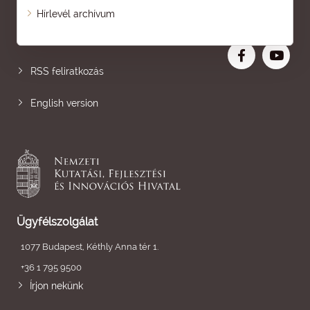
Oldaltérkép
Hírlevél archívum
Nagyobb betű
RSS feliratkozás
English version
Ügyfélszolgálat
1077 Budapest, Kéthly Anna tér 1.
+36 1 795 9500
Írjon nekünk