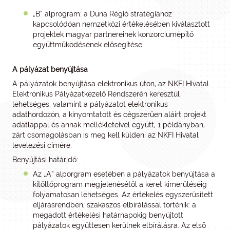
„B” alprogram: a Duna Régió stratégiához
kapcsolódóan nemzetközi értékelésében kiválasztott
projektek magyar partnereinek konzorciumépítő
együttműködésének elősegítése
A pályázat benyújtása
A pályázatok benyújtása elektronikus úton, az NKFI Hivatal
Elektronikus Pályázatkezelő Rendszerén keresztül
lehetséges, valamint a pályázatot elektronikus
adathordozón, a kinyomtatott és cégszerűen aláírt projekt
adatlappal és annak mellékleteivel együtt, 1 példányban,
zárt csomagolásban is meg kell küldeni az NKFI Hivatal
levelezési címére.
Benyújtási határidő:
Az „A” alporgram esetében a pályázatok benyújtása a
kitöltőprogram megjelenésétől a keret kimerüléséig
folyamatosan lehetséges. Az értékelés egyszerűsített
eljárásrendben, szakaszos elbírálással történik: a
megadott értékelési határnapokig benyújtott
pályázatok együttesen kerülnek elbírálásra. Az első