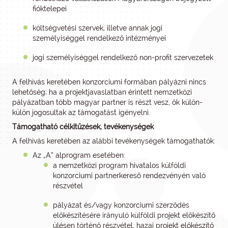
fióktelepei
költségvetési szervek, illetve annak jogi
személyiséggel rendelkező intézményei
jogi személyiséggel rendelkező non-profit szervezetek
A felhívás keretében konzorciumi formában pályázni nincs
lehetőség; ha a projektjavaslatban érintett nemzetközi
pályázatban több magyar partner is részt vesz, ők külön-
külön jogosultak az támogatást igényelni.
Támogatható célkitűzések, tevékenységek
A felhívás keretében az alábbi tevékenységek támogathatók:
Az „A” alprogram esetében:
a nemzetközi program hivatalos külföldi
konzorciumi partnerkereső rendezvényén való
részvétel
pályázat és/vagy konzorciumi szerződés
előkészítésére irányuló külföldi projekt előkészítő
ülésen történő részvétel, hazai projekt előkészítő